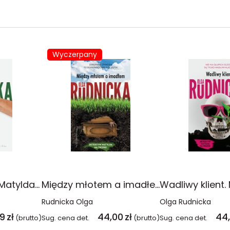
Wyczerpany
Na własną rękę. Matylda Dominiczak. Tom 4
Między młotem a imadłem. Matylda Dominiczak. Tom 7
Rudnicka Olga
Olga Rudnicka
99
zł
44,00
zł
44
(brutto)
Sug. cena det.
(brutto)
Sug. cena det.