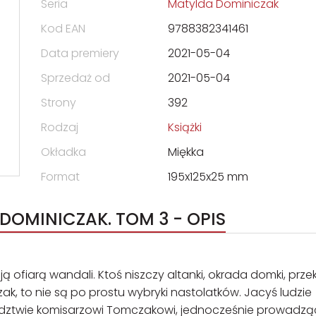
Seria
Matylda Dominiczak
Kod EAN
9788382341461
Data premiery
2021-05-04
Sprzedaż od
2021-05-04
Strony
392
Rodzaj
Książki
Okładka
Miękka
Format
195x125x25 mm
DOMINICZAK. TOM 3 - OPIS
ą ofiarą wandali. Ktoś niszczy altanki, okrada domki, prz
ak, to nie są po prostu wybryki nastolatków. Jacyś ludzie
edztwie komisarzowi Tomczakowi, jednocześnie prowadzą