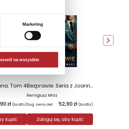
TOP 100
Nowość
Marketing
ezwól na wszystkie
ena. Tom 4
Bezprawie. Seria z Joanną Chyłką. Tom 20
Remigiusz Mróz
,90
zł
52,90
zł
(brutto)
Sug. cena det.
(brutto)
aby kupić
Zaloguj się, aby kupić