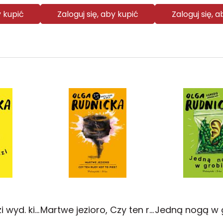
y kupić
Zaloguj się, aby kupić
Zaloguj się, 
Klątwa babci Józi wyd. kieszonkowe
Martwe jezioro, Czy ten rudy kot to pies?