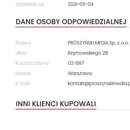
Sprzedaż od
2021-05-04
DANE OSOBY ODPOWIEDZIALNEJ
Nazwa
PRÓSZYŃSKI MEDIA Sp. z o.o.
Ulica
Rzymowskiego 28
Kod pocztowy
02-697
Miasto
Warszawa
E-mail
kontakt@proszynskimedia.p
INNI KLIENCI KUPOWALI