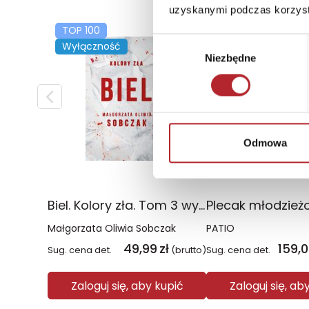
uzyskanymi podczas korzysta
TOP 100
TOP 100
Wybór
Wyłączność
Niezbędne
zgody
Odmowa
Biel. Kolory zła. Tom 3 wyd. 2025
Małgorzata Oliwia Sobczak
PATIO
49,99
zł
159,
Sug. cena det.
(brutto)
Sug. cena det.
Zaloguj się, aby kupić
Zaloguj się, ab