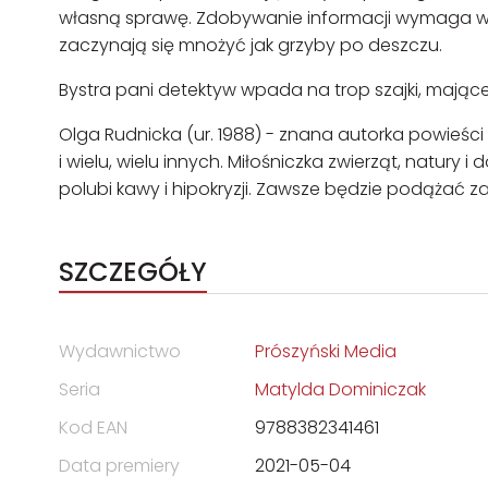
własną sprawę. Zdobywanie informacji wymaga wch
zaczynają się mnożyć jak grzyby po deszczu.
Bystra pani detektyw wpada na trop szajki, mającej
Olga Rudnicka
(ur. 1988) - znana autorka powieści se
i wielu, wielu innych. Miłośniczka zwierząt, natury 
polubi kawy i hipokryzji. Zawsze będzie podążać z
SZCZEGÓŁY
Wydawnictwo
Prószyński Media
Seria
Matylda Dominiczak
Kod EAN
9788382341461
Data premiery
2021-05-04