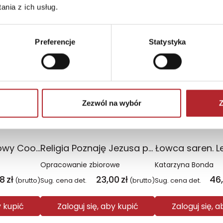
nia z ich usług.
TOP 100
TOP 100
Nowość
Preferencje
Statystyka
Zezwól na wybór
Z
Plecak młodzieżowy Coolpack Jerry Daisy Black
Religia Poznaję Jezusa podręcznik dla klasy 3 szkoły podstawowej
Łowca saren. L
Opracowanie zbiorowe
Katarzyna Bonda
08
zł
23,00
zł
46
(brutto)
Sug. cena det.
(brutto)
Sug. cena det.
y kupić
Zaloguj się, aby kupić
Zaloguj się, 