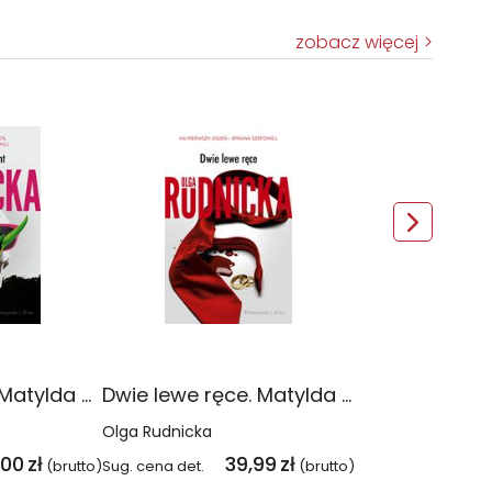
zobacz więcej
Wadliwy klient. Matylda Dominiczak. Tom 6
Dwie lewe ręce. Matylda Dominiczak. Tom 5
Olga Rudnicka
,00
zł
39,99
zł
(brutto)
Sug. cena det.
(brutto)