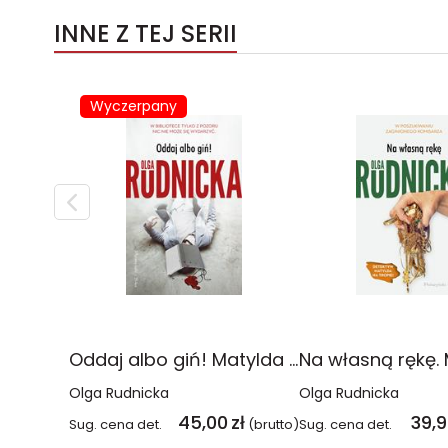
INNE Z TEJ SERII
Wyczerpany
Oddaj albo giń! Matylda Dominiczak. Tom 1 wyd. 2022
Olga Rudnicka
Olga Rudnicka
45,00
zł
39,
Sug. cena det.
(brutto)
Sug. cena det.