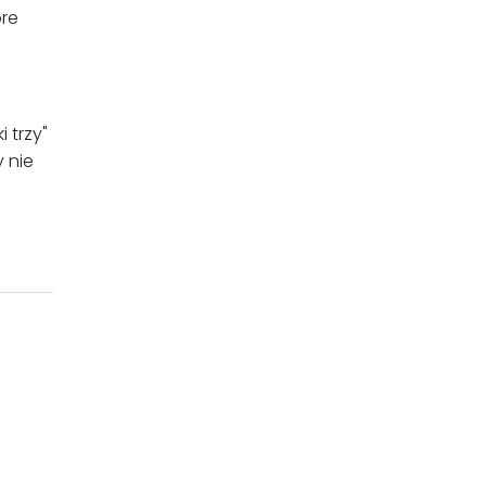
óre
i trzy"
y nie