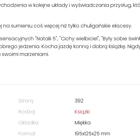
odzenia w kolejne układy i wyświadczania przysług, kt
 na sumieniu coś więcej niż tylko chuligańskie ekscesy.
nsacyjnych "Natalii 5", "Cichy wielbiciel", "Były sobie śwink
i dobrego jedzenia. Kocha jazdę konną i dobrą książkę. Nigd
a swoimi marzeniami.
Strony
392
Rodzaj
Książki
Okładka
Miękka
Format
195x125x25 mm