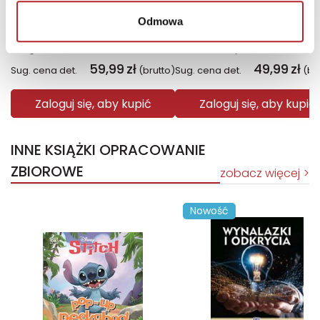
Odmowa
Fiolet. Kolory zła. Tom 7
Święto Karkonoszy
Małgorzata Oliwia Sobczak
Sławek Gortych
59,99
zł
49,99
zł
Sug. cena det.
(brutto)
Sug. cena det.
(br
Zaloguj się, aby kupić
Zaloguj się, aby kupić
INNE KSIĄŻKI OPRACOWANIE
ZBIOROWE
zobacz więcej
Nowość