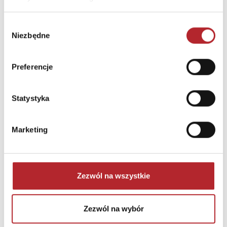
Wybór
Niezbędne
zgody
Preferencje
NAJCZĘŚCIEJ KUPOWANE
zobacz więcej
Statystyka
TOP 100
TOP 100
Wyłączność
Wyłączność
Marketing
Zezwól na wszystkie
Zezwól na wybór