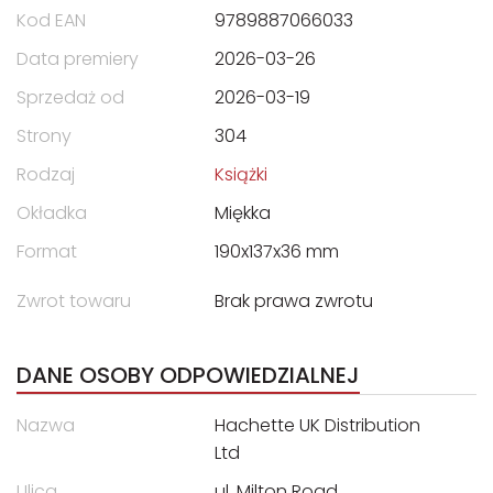
Kod EAN
9789887066033
Data premiery
2026-03-26
Sprzedaż od
2026-03-19
Strony
304
Rodzaj
Książki
Okładka
Miękka
Format
190x137x36 mm
Zwrot towaru
Brak prawa zwrotu
DANE OSOBY ODPOWIEDZIALNEJ
Nazwa
Hachette UK Distribution
Ltd
Ulica
ul. Milton Road