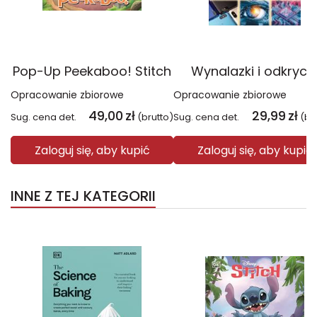
Pop-Up Peekaboo! Stitch
Wynalazki i odkryci
Opracowanie zbiorowe
Opracowanie zbiorowe
49,00
zł
29,99
zł
Sug. cena det.
(brutto)
Sug. cena det.
(br
Zaloguj się, aby kupić
Zaloguj się, aby kupić
INNE Z TEJ KATEGORII