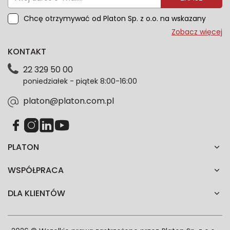
Chcę otrzymywać od Platon Sp. z o.o. na wskazany
przeze mnie adres e-mail informacje marketingowe
Zobacz więcej
dotyczące oferty platon.com.pl. Wszelkie informacje
KONTAKT
dotyczące danych osobowych znajdziesz w naszej
Polityce prywatności. Zgodę możesz wycofać w
22 329 50 00
każdym czasie. Wycofanie zgody nie wpłynie na
poniedziałek - piątek 8:00-16:00
zgodność z prawem przetwarzania dokonanego przed
jej wycofaniem.*
platon@platon.com.pl
PLATON
WSPÓŁPRACA
DLA KLIENTÓW