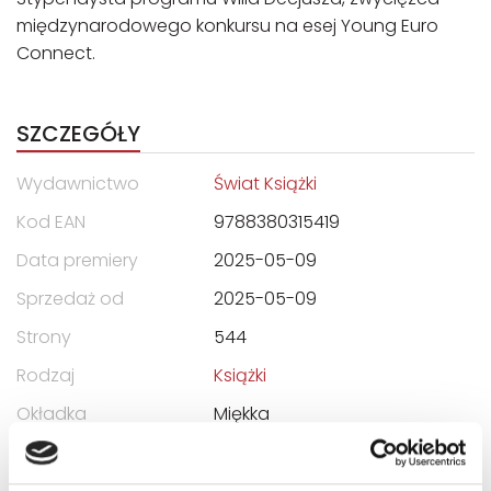
międzynarodowego konkursu na esej Young Euro
Connect.
SZCZEGÓŁY
Wydawnictwo
Świat Książki
Kod EAN
9788380315419
Data premiery
2025-05-09
Sprzedaż od
2025-05-09
Strony
544
Rodzaj
Książki
Okładka
Miękka
Format
195x125x35 mm