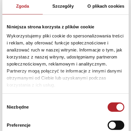
Zgoda
Szczegóły
O plikach cookies
DANE OSOBY ODPOWIEDZIALNEJ
Nazwa
Dressler Dublin sp. z o.o.
Niniejsza strona korzysta z plików cookie
Ulica
Poznańska 91
Wykorzystujemy pliki cookie do spersonalizowania treści
Kod pocztowy
05-850
i reklam, aby oferować funkcje społecznościowe i
analizować ruch w naszej witrynie. Informacje o tym, jak
Miasto
Ożarów Mazowiecki
korzystasz z naszej witryny, udostępniamy partnerom
E-mail
sekretariat@dressler.com.
społecznościowym, reklamowym i analitycznym.
pl
Partnerzy mogą połączyć te informacje z innymi danymi
otrzymanymi od Ciebie lub uzyskanymi podczas
korzystania z ich usług.
INNI KLIENCI KUPOWALI
Wybór
Wyczerpany
Niezbędne
zgody
Preferencje