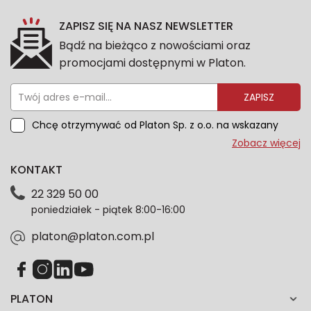
ZAPISZ SIĘ NA NASZ NEWSLETTER
Bądź na bieżąco z nowościami oraz
promocjami dostępnymi w Platon.
ZAPISZ
Chcę otrzymywać od Platon Sp. z o.o. na wskazany
przeze mnie adres e-mail informacje marketingowe
Zobacz więcej
dotyczące oferty platon.com.pl. Wszelkie informacje
KONTAKT
dotyczące danych osobowych znajdziesz w naszej
Polityce prywatności. Zgodę możesz wycofać w
22 329 50 00
każdym czasie. Wycofanie zgody nie wpłynie na
poniedziałek - piątek 8:00-16:00
zgodność z prawem przetwarzania dokonanego przed
jej wycofaniem.*
platon@platon.com.pl
PLATON