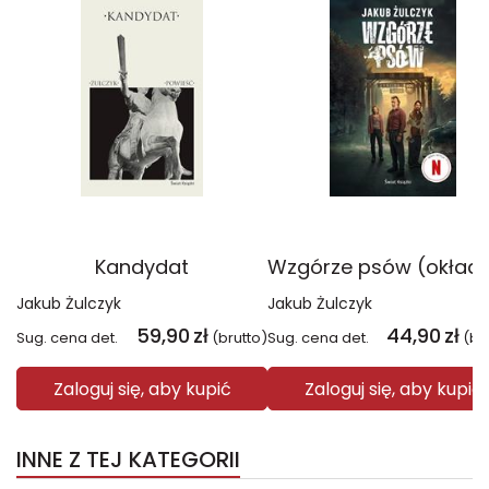
Kandydat
Jakub Żulczyk
Jakub Żulczyk
59,90
zł
44,90
zł
Sug. cena det.
(brutto)
Sug. cena det.
(br
Zaloguj się, aby kupić
Zaloguj się, aby kupić
INNE Z TEJ KATEGORII