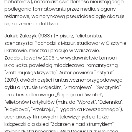
bohaterów), natomiast świadomość nieustającego
podlegania formatowaniu przez media, slogany
reklamowe, wolnorynkową pseudoideologię okazuje
się niezmiernie dotkliwa.
Jakub Żulczyk
(1983 r.) - pisarz, felietonista,
scenarzysta. Pochodzi z Mazur, studiował w Olsztynie
i Krakowie, mieszka i pracuje w Warszawie.
Zadebiutował w 2006 r., w wydawnictwie Lampa i
Iskra Boża, powieścią młodzieżowo-romantyczną
"Zrób mi jakąś krzywdę". Autor powieści "Instytut"
(2010), dwóch części fantastyczno-przygodowego
cyklu o Tytusie Grójeckim, "Zmorojewo" i "Świątynia"
oraz bestsellerowego „Ślepnąc od świateł“,
felietonów i artykułów (m.in. do "Wprost", "Dziennika",
"Playboya", "Przekroju", "Tygodnika Powszechnego"),
scenariuszy filmowych i telewizyjnych, a także
książeczki dla dzieci "Zdarzenie nad strumykiem".
Stypendysta programu Willa Decjusza, zwycięzca