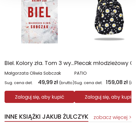
Biel. Kolory zła. Tom 3 wyd. 2025
Małgorzata Oliwia Sobczak
PATIO
49,99
zł
159,08
zł
Sug. cena det.
(brutto)
Sug. cena det.
(br
Zaloguj się, aby kupić
Zaloguj się, aby kupić
INNE KSIĄŻKI JAKUB ŻULCZYK
zobacz więcej