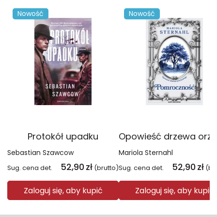
Nowość
Nowość
Protokół upadku
Sebastian Szawcow
Mariola Sternahl
52,90
zł
52,90
zł
Sug. cena det.
(brutto)
Sug. cena det.
(br
Zaloguj się, aby kupić
Zaloguj się, aby kupić