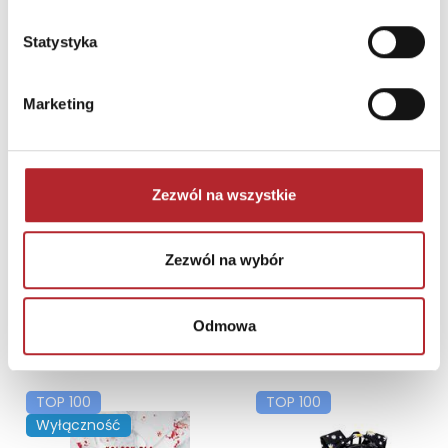
Statystyka
Marketing
Saga rodu Niemojskich (edycja kolekcjonerska z barwionymi brzegami)
Zezwól na wszystkie
Joanna Jax
89,90
zł
Sug. cena det.
(brutto)
Zezwól na wybór
Zaloguj się, aby kupić
Odmowa
NAJCZĘŚCIEJ KUPOWANE
zobacz więcej
TOP 100
TOP 100
Wyłączność