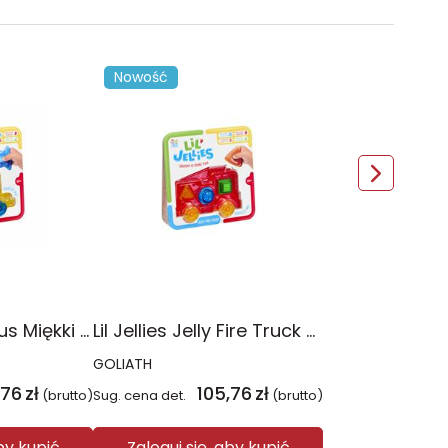
Nowość
Lil Jellies Jelly Bus Miękki Autobus sorter
Lil Jellies Jelly Fire Truck Miękki Wóz Strażacki sorter
GOLIATH
,76
zł
105,76
zł
(brutto)
Sug. cena det.
(brutto)
aby kupić
Zaloguj się, aby kupić