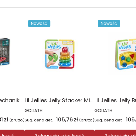
Nowość
Nowość
Laboratorium mechaniki Transporter 50290
Lil Jellies Jelly Stacker Miękka Piramidka
GOLIATH
GOLIATH
31
zł
105,76
zł
105
(brutto)
Sug. cena det.
(brutto)
Sug. cena det.
y kupić
Zaloguj się, aby kupić
Zaloguj się, 