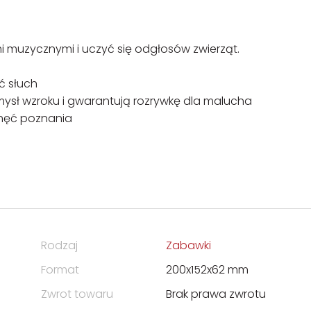
i muzycznymi i uczyć się odgłosów zwierząt.
ć słuch
mysł wzroku i gwarantują rozrywkę dla malucha
chęć poznania
Rodzaj
Zabawki
Format
200x152x62 mm
Zwrot towaru
Brak prawa zwrotu