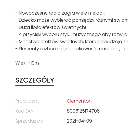
- Nowoczesne radio zagra wiele melodii.
- Dziecko może wybierać pomiędzy różnymi stylam
- Duża ilość efektów świetlnych!
- 4 przyciski wyboru stylu muzycznego aby rozwija
- Mnóstwo efektów świetlnych, które pobudzają z
- Elementy rozbudzające ciekawość manualną i 
Wiek: +10m
SZCZEGÓŁY
Producent
Clementoni
Kod EAN
8005125174706
Sprzedaż od
2021-04-09