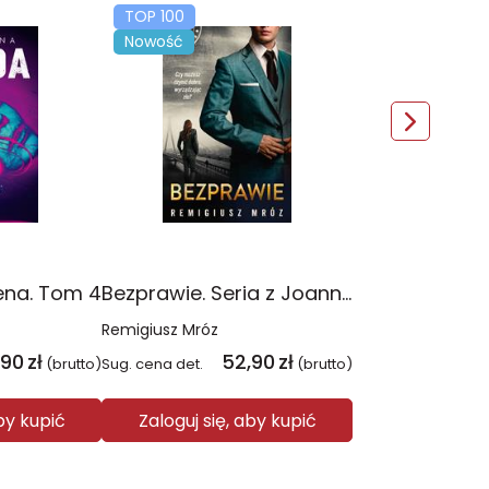
TOP 100
Nowość
ena. Tom 4
Bezprawie. Seria z Joanną Chyłką. Tom 20
Remigiusz Mróz
,90
zł
52,90
zł
(brutto)
Sug. cena det.
(brutto)
aby kupić
Zaloguj się, aby kupić