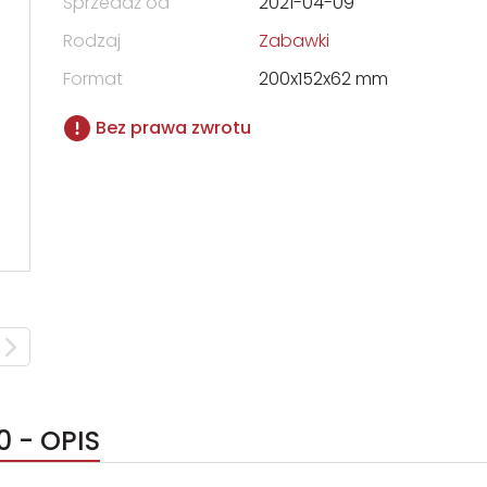
Sprzedaż od
2021-04-09
Rodzaj
Zabawki
Format
200x152x62 mm
Bez prawa zwrotu
 - OPIS