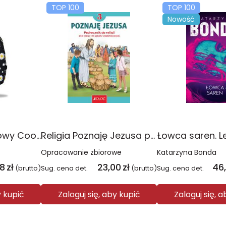
TOP 100
TOP 100
Nowość
Plecak młodzieżowy Coolpack Jerry Daisy Black
Religia Poznaję Jezusa podręcznik dla klasy 3 szkoły podstawowej
Łowca saren. L
Opracowanie zbiorowe
Katarzyna Bonda
08
zł
23,00
zł
46
(brutto)
Sug. cena det.
(brutto)
Sug. cena det.
y kupić
Zaloguj się, aby kupić
Zaloguj się, 