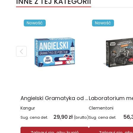
INNE Z TEJ KATEGORII
Nowość
Nowość
Angielski Gramatyka od podstaw
Kangur
Clementoni
29,90
zł
56,
Sug. cena det.
(brutto)
Sug. cena det.
Zaloguj się, aby kupić
Zaloguj się, ab