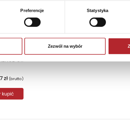
Preferencje
Statystyka
Zezwól na wybór
Z
LISCIANI SLUMI SCIENCE GNIOTEK AKSOLOTL.
07
zł
(brutto)
y kupić