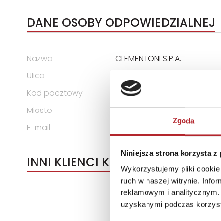
DANE OSOBY ODPOWIEDZIALNEJ
Nazwa
CLEMENTONI S.P.A.
Ulica
ZONA INDUSTRIALE FONTENO
Kod pocztowy
62019
Miasto
RECANATI LOCALITA
Zgoda
E-mail
assistenza@clementoni.it
Niniejsza strona korzysta z
INNI KLIENCI KUPOWALI
Wykorzystujemy pliki cookie 
ruch w naszej witrynie. Inf
reklamowym i analitycznym. 
uzyskanymi podczas korzysta