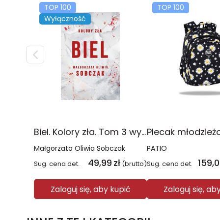
TOP 100
TOP 100
Wyłączność
Biel. Kolory zła. Tom 3 wyd. 2025
Małgorzata Oliwia Sobczak
PATIO
49,99
zł
159,
Sug. cena det.
(brutto)
Sug. cena det.
Zaloguj się, aby kupić
Zaloguj się, ab