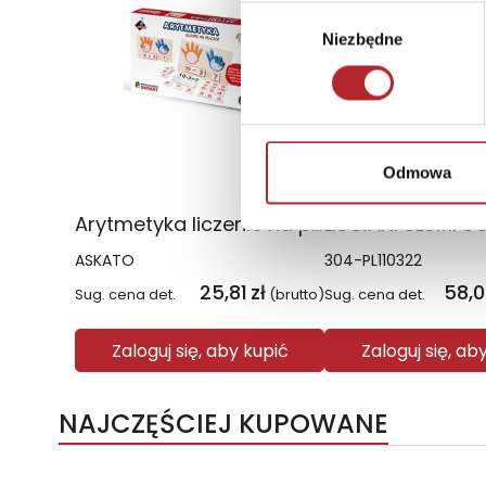
Wybór
Niezbędne
zgody
Odmowa
Arytmetyka liczenie na palcach
ASKATO
304-PL110322
25,81
zł
58,
Sug. cena det.
(brutto)
Sug. cena det.
Zaloguj się, aby kupić
Zaloguj się, ab
NAJCZĘŚCIEJ KUPOWANE