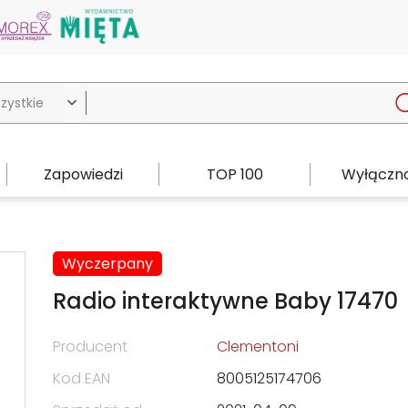

Zapowiedzi
TOP 100
Wyłączno
Wyczerpany
Radio interaktywne Baby 17470
Producent
Clementoni
Kod EAN
8005125174706