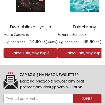
Dwa oblicza Hye-jin
Falochrony
Marta Żurawska
Zuzanna Bandosz
44,90
zł
49,90
zł
Sug. cena det.
(brutto)
Sug. cena det.
(br
Zaloguj się, aby kupić
Zaloguj się, aby kupić
ZAPISZ SIĘ NA NASZ NEWSLETTER
Bądź na bieżąco z nowościami oraz
promocjami dostępnymi w Platon.
ZAPISZ