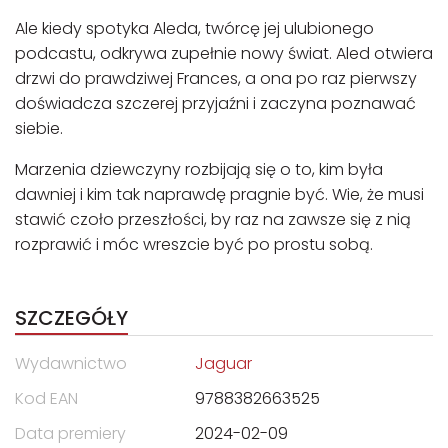
Ale kiedy spotyka Aleda, twórcę jej ulubionego
podcastu, odkrywa zupełnie nowy świat. Aled otwiera
drzwi do prawdziwej Frances, a ona po raz pierwszy
doświadcza szczerej przyjaźni i zaczyna poznawać
siebie.
Marzenia dziewczyny rozbijają się o to, kim była
dawniej i kim tak naprawdę pragnie być. Wie, że musi
stawić czoło przeszłości, by raz na zawsze się z nią
rozprawić i móc wreszcie być po prostu sobą.
SZCZEGÓŁY
Wydawnictwo
Jaguar
Kod EAN
9788382663525
Data premiery
2024-02-09