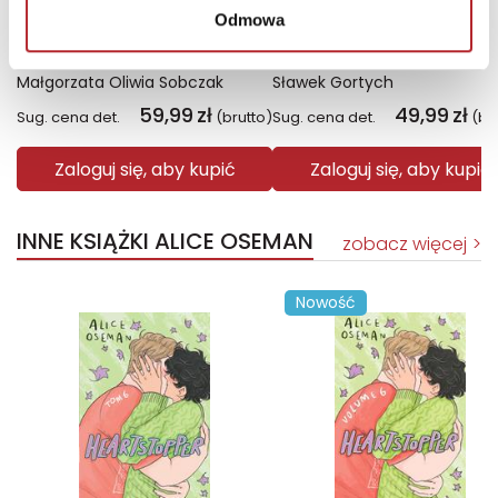
Odmowa
Fiolet. Kolory zła. Tom 7
Święto Karkonoszy
Małgorzata Oliwia Sobczak
Sławek Gortych
59,99
zł
49,99
zł
Sug. cena det.
(brutto)
Sug. cena det.
(br
Zaloguj się, aby kupić
Zaloguj się, aby kupić
INNE KSIĄŻKI ALICE OSEMAN
zobacz więcej
Nowość