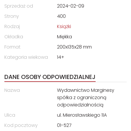
Sprzedaż od
2024-02-09
Strony
400
Rodzaj
Książki
Okładka
Miękka
Format
200x135x28 mm
Kategoria wiekowa
14+
DANE OSOBY ODPOWIEDZIALNEJ
Nazwa
Wydawnictwo Marginesy
spółka z ograniczoną
odpowiedzialnością
Ulica
ul. Mierosławskiego 11A
Kod pocztowy
01-527