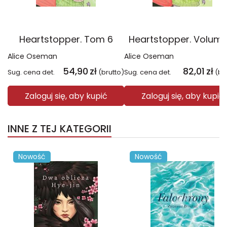
Heartstopper. Tom 6
Heartstopper. Volume
Alice Oseman
Alice Oseman
54,90
zł
82,01
zł
Sug. cena det.
(brutto)
Sug. cena det.
(br
Zaloguj się, aby kupić
Zaloguj się, aby kupić
INNE Z TEJ KATEGORII
Nowość
Nowość