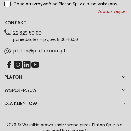
Chcę otrzymywać od Platon Sp. z o.o. na wskazany
przeze mnie adres e-mail informacje marketingowe
Zobacz więcej
dotyczące oferty platon.com.pl. Wszelkie informacje
KONTAKT
dotyczące danych osobowych znajdziesz w naszej
Polityce prywatności. Zgodę możesz wycofać w
22 329 50 00
każdym czasie. Wycofanie zgody nie wpłynie na
poniedziałek - piątek 8:00-16:00
zgodność z prawem przetwarzania dokonanego przed
jej wycofaniem.*
platon@platon.com.pl
PLATON
WSPÓŁPRACA
DLA KLIENTÓW
2026 © Wszelkie prawa zastrzeżone przez
Platon Sp. z o.o.