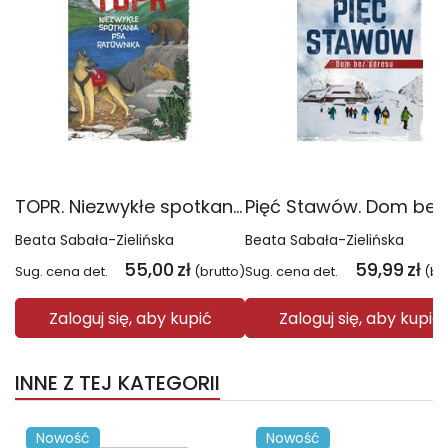
TOPR. Niezwykłe spotkania psa ratownika
Beata Sabała-Zielińska
Beata Sabała-Zielińska
55,00
zł
59,99
zł
Sug. cena det.
(brutto)
Sug. cena det.
(br
Zaloguj się, aby kupić
Zaloguj się, aby kupić
INNE Z TEJ KATEGORII
Nowość
Nowość