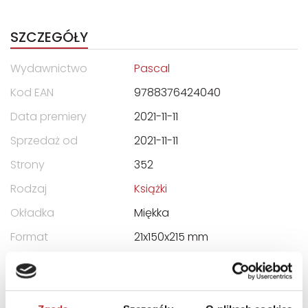
SZCZEGÓŁY
Wydawnictwo
Pascal
Kod EAN
9788376424040
Data premiery
2021-11-11
Sprzedaż od
2021-11-11
Strony
352
Rodzaj
Książki
Okładka
Miękka
Format
21x150x215 mm
DANE OSOBY ODPOWIEDZIALNEJ