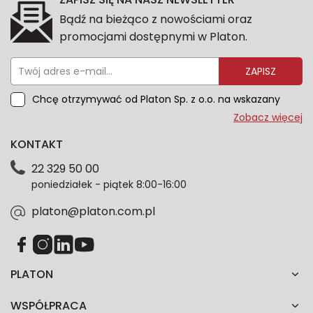
Bądź na bieżąco z nowościami oraz
promocjami dostępnymi w Platon.
ZAPISZ
Chcę otrzymywać od Platon Sp. z o.o. na wskazany
przeze mnie adres e-mail informacje marketingowe
Zobacz więcej
dotyczące oferty platon.com.pl. Wszelkie informacje
KONTAKT
dotyczące danych osobowych znajdziesz w naszej
Polityce prywatności. Zgodę możesz wycofać w
22 329 50 00
każdym czasie. Wycofanie zgody nie wpłynie na
poniedziałek - piątek 8:00-16:00
zgodność z prawem przetwarzania dokonanego przed
jej wycofaniem.*
platon@platon.com.pl
PLATON
WSPÓŁPRACA