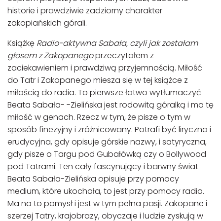
historie i prawdziwie zadziorny charakter
zakopiańskich górali.
Książkę
Radio-aktywna Sabała, czyli jak zostałam
głosem z Zakopanego
przeczytałem z
zaciekawieniem i prawdziwą przyjemnością. Miłość
do Tatr i Zakopanego miesza się w tej książce z
miłością do radia. To pierwsze łatwo wytłumaczyć -
Beata Sabała- -Zielińska jest rodowitą góralką i ma tę
miłość w genach. Rzecz w tym, że pisze o tym w
sposób finezyjny i zróżnicowany. Potrafi być liryczna i
erudycyjna, gdy opisuje górskie nazwy, i satyryczna,
gdy pisze o Targu pod Gubałówką czy o Bollywood
pod Tatrami. Ten cały fascynujący i barwny świat
Beata Sabała-Zielińska opisuje przy pomocy
medium, które ukochała, to jest przy pomocy radia.
Ma na to pomysł i jest w tym pełna pasji. Zakopane i
szerzej Tatry, krajobrazy, obyczaje i ludzie zyskują w