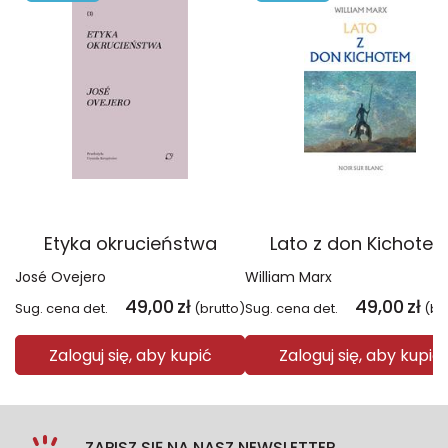
Etyka okrucieństwa
Lato z don Kichote
José Ovejero
William Marx
49,00
zł
49,00
zł
Sug. cena det.
(brutto)
Sug. cena det.
(br
Zaloguj się, aby kupić
Zaloguj się, aby kupić
ZAPISZ SIĘ NA NASZ NEWSLETTER