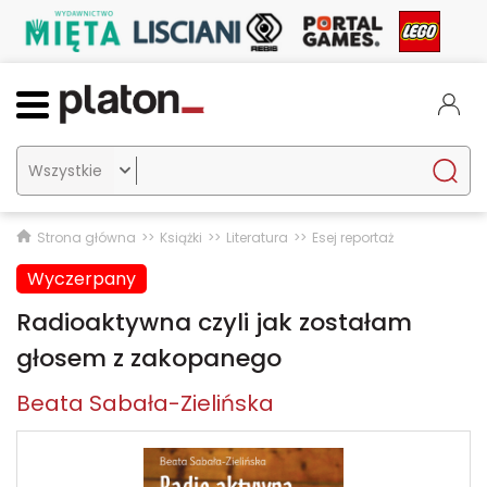

Strona główna
Książki
Literatura
Esej reportaż
Wyczerpany
Radioaktywna czyli jak zostałam
głosem z zakopanego
Beata Sabała-Zielińska