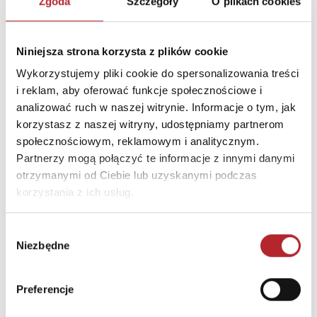
Zgoda
Szczegóły
O plikach cookies
Nazwa
Wydawnictwo PASCAL Sp.z
o.o.
Ulica
ul. Zapora 25
Niniejsza strona korzysta z plików cookie
Kod pocztowy
43-382
Wykorzystujemy pliki cookie do spersonalizowania treści
i reklam, aby oferować funkcje społecznościowe i
Miasto
Bielsko Biała
analizować ruch w naszej witrynie. Informacje o tym, jak
E-mail
pascal@pascal.pl
korzystasz z naszej witryny, udostępniamy partnerom
społecznościowym, reklamowym i analitycznym.
Partnerzy mogą połączyć te informacje z innymi danymi
INNI KLIENCI KUPOWALI
otrzymanymi od Ciebie lub uzyskanymi podczas
korzystania z ich usług.
Wybór
Niezbędne
zgody
Preferencje