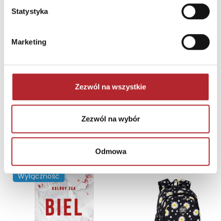
Statystyka
Brak danych
Marketing
Zezwól na wszystkie
Zezwól na wybór
NAJCZĘŚCIEJ KUPOWANE
zobacz więcej
Odmowa
TOP 100
TOP 100
Wyłączność