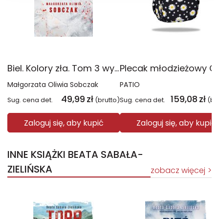
Biel. Kolory zła. Tom 3 wyd. 2025
Małgorzata Oliwia Sobczak
PATIO
49,99
zł
159,08
zł
Sug. cena det.
(brutto)
Sug. cena det.
(br
Zaloguj się, aby kupić
Zaloguj się, aby kupić
INNE KSIĄŻKI BEATA SABAŁA-
ZIELIŃSKA
zobacz więcej