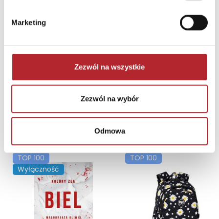
Brak danych
Marketing
Zezwól na wszystkie
Zezwól na wybór
NAJCZĘŚCIEJ KUPOWANE
zobacz więcej
Odmowa
TOP 100
TOP 100
Wyłączność