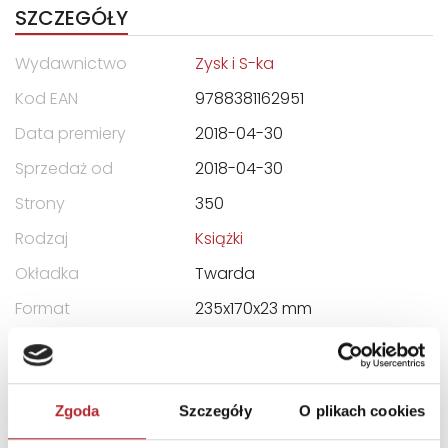
SZCZEGÓŁY
Wydawnictwo
Zysk i S-ka
Kod EAN
9788381162951
Data premiery
2018-04-30
Sprzedaż od
2018-04-30
Strony
350
Rodzaj
Książki
Okładka
Twarda
Format
235x170x23 mm
DANE OSOBY ODPOWIEDZIALNEJ
Zgoda
Szczegóły
O plikach cookies
Nazwa
ZYSK I S-KA WYDAWNICTWO
S.J. TADEUSZ ZYSK ,ALDONA