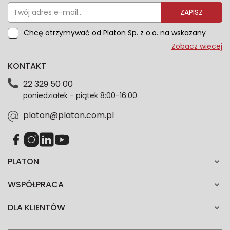
ZAPISZ
Chcę otrzymywać od Platon Sp. z o.o. na wskazany
przeze mnie adres e-mail informacje marketingowe
Zobacz więcej
dotyczące oferty platon.com.pl. Wszelkie informacje
KONTAKT
dotyczące danych osobowych znajdziesz w naszej
Polityce prywatności. Zgodę możesz wycofać w
22 329 50 00
każdym czasie. Wycofanie zgody nie wpłynie na
poniedziałek - piątek 8:00-16:00
zgodność z prawem przetwarzania dokonanego przed
jej wycofaniem.*
platon@platon.com.pl
PLATON
WSPÓŁPRACA
DLA KLIENTÓW