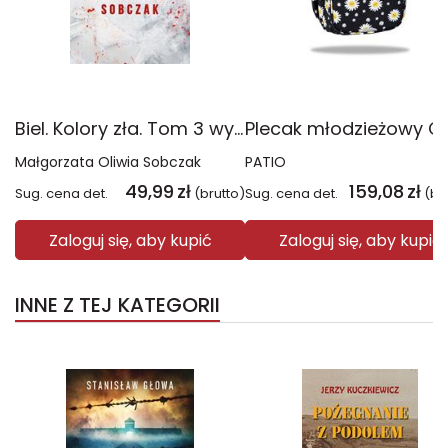
Biel. Kolory zła. Tom 3 wyd. 2025
Małgorzata Oliwia Sobczak
PATIO
49,99
zł
159,08
zł
Sug. cena det.
(brutto)
Sug. cena det.
(br
Zaloguj się, aby kupić
Zaloguj się, aby kupić
INNE Z TEJ KATEGORII