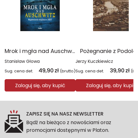
Mrok i mgła nad Auschwitz. Wspomnienia więźnia nr 20017 wyd. 3
Pożegnanie z Podol
Stanisław Głowa
Jerzy Kuczkiewicz
49,90
zł
39,90
zł
Sug. cena det.
(brutto)
Sug. cena det.
(br
Zaloguj się, aby kupić
Zaloguj się, aby kupić
ZAPISZ SIĘ NA NASZ NEWSLETTER
Bądź na bieżąco z nowościami oraz
promocjami dostępnymi w Platon.