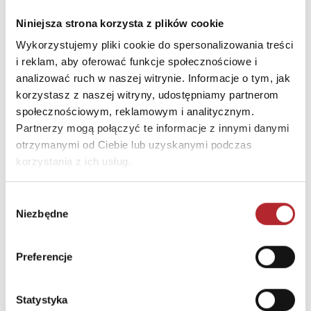
ZYSK
Niniejsza strona korzysta z plików cookie
Ulica
WIELKA 10
Wykorzystujemy pliki cookie do spersonalizowania treści
i reklam, aby oferować funkcje społecznościowe i
Kod pocztowy
61-774
analizować ruch w naszej witrynie. Informacje o tym, jak
Miasto
Poznań
korzystasz z naszej witryny, udostępniamy partnerom
E-mail
sekretariat@zysk.com.pl
społecznościowym, reklamowym i analitycznym.
Partnerzy mogą połączyć te informacje z innymi danymi
otrzymanymi od Ciebie lub uzyskanymi podczas
INNI KLIENCI KUPOWALI
korzystania z ich usług.
Wybór
Niezbędne
zgody
Preferencje
Statystyka