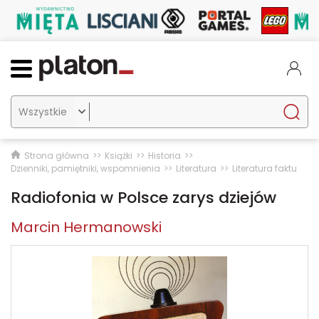

Strona główna
Książki
Historia
Dzienniki, pamiętniki, wspomnienia
Literatura
Literatura faktu
Radiofonia w Polsce zarys dziejów
Marcin Hermanowski