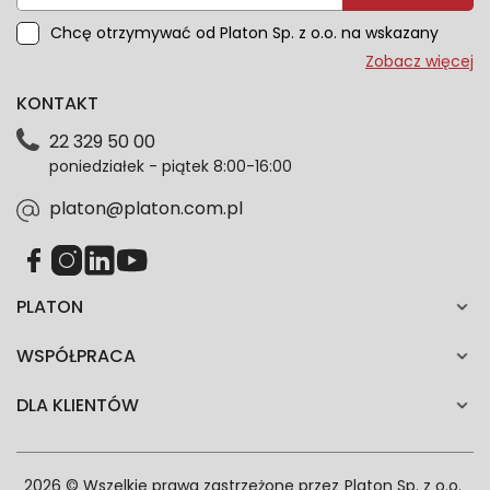
Chcę otrzymywać od Platon Sp. z o.o. na wskazany
przeze mnie adres e-mail informacje marketingowe
Zobacz więcej
dotyczące oferty platon.com.pl. Wszelkie informacje
KONTAKT
dotyczące danych osobowych znajdziesz w naszej
Polityce prywatności. Zgodę możesz wycofać w
22 329 50 00
każdym czasie. Wycofanie zgody nie wpłynie na
poniedziałek - piątek 8:00-16:00
zgodność z prawem przetwarzania dokonanego przed
jej wycofaniem.*
platon@platon.com.pl
PLATON
WSPÓŁPRACA
DLA KLIENTÓW
2026 © Wszelkie prawa zastrzeżone przez
Platon Sp. z o.o.