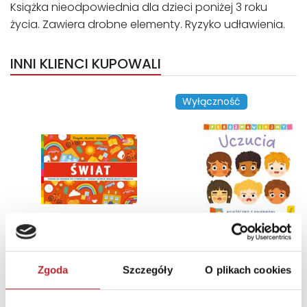
Książka nieodpowiednia dla dzieci poniżej 3 roku
życia. Zawiera drobne elementy. Ryzyko udławienia.
INNI KLIENCI KUPOWALI
Wyłączność
Zgoda
Szczegóły
O plikach cookies
Świat. Akademia mądrego dziecka. Znajdź, otwórz, zobacz
Uczucia. Porozmawia
Opracowanie zbiorowe
Kathy Gordon