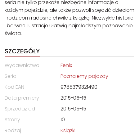
seria nie tylko przekaże niezbędne informacje o
każdym pojeździe, ale także pozwoli spędzić dzieciom
i rodzicom radosne chwile z książką. Niezwykłe historie
i barwne ilustracje ułatwią najmłodszym poznawanie
świata.
SZCZEGÓŁY
Wydawnictwo
Fenix
Seria
Poznajemy pojazdy
Kod EAN
9788379321490
Data premiery
2015-05-15
Sprzedaż od
2015-05-15
Strony
10
Rodzaj
Książki