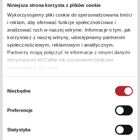
44,99
zł
34,99
zł
Niniejsza strona korzysta z plików cookie
Sug. cena det.
(brutto)
Sug. cena det.
(br
Wykorzystujemy pliki cookie do spersonalizowania treści
Zaloguj się, aby kupić
Zaloguj się, aby kupić
i reklam, aby oferować funkcje społecznościowe i
analizować ruch w naszej witrynie. Informacje o tym, jak
korzystasz z naszej witryny, udostępniamy partnerom
NAJCZĘŚCIEJ KUPOWANE
zobacz więcej
społecznościowym, reklamowym i analitycznym.
Partnerzy mogą połączyć te informacje z innymi danymi
TOP 100
TOP 100
otrzymanymi od Ciebie lub uzyskanymi podczas
Wyłączność
korzystania z ich usług.
Wybór
Niezbędne
zgody
Preferencje
Statystyka
Biel. Kolory zła. Tom 3 wyd. 2025