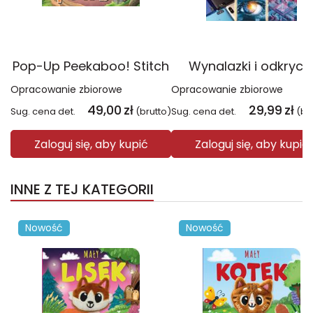
Pop-Up Peekaboo! Stitch
Wynalazki i odkryci
Opracowanie zbiorowe
Opracowanie zbiorowe
49,00
zł
29,99
zł
Sug. cena det.
(brutto)
Sug. cena det.
(br
Zaloguj się, aby kupić
Zaloguj się, aby kupić
INNE Z TEJ KATEGORII
Nowość
Nowość