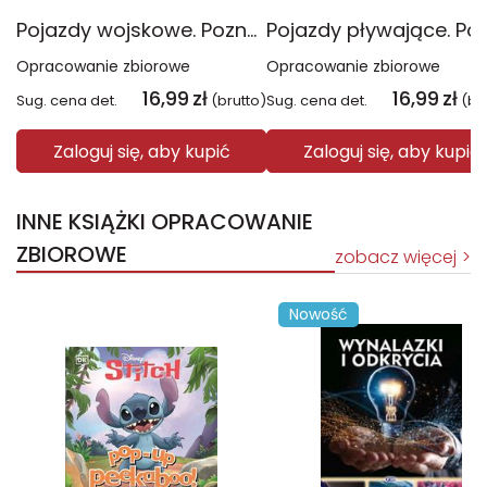
Pojazdy wojskowe. Poznajemy pojazdy
Opracowanie zbiorowe
Opracowanie zbiorowe
16,99
zł
16,99
zł
Sug. cena det.
(brutto)
Sug. cena det.
(br
Zaloguj się, aby kupić
Zaloguj się, aby kupić
INNE KSIĄŻKI OPRACOWANIE
ZBIOROWE
zobacz więcej
Nowość