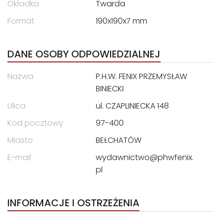
Okładka
Twarda
Format
190x190x7 mm
DANE OSOBY ODPOWIEDZIALNEJ
Nazwa
P.H.W. FENIX PRZEMYSŁAW
BINIECKI
Ulica
ul. CZAPLINIECKA 148
Kod pocztowy
97-400
Miasto
BEŁCHATÓW
E-mail
wydawnictwo@phwfenix.
pl
INFORMACJE I OSTRZEŻENIA