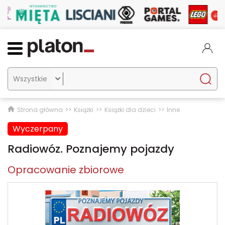

Strona główna
Książki
Książki dla dzieci
Inne
Wyczerpany
Radiowóz. Poznajemy pojazdy
Opracowanie zbiorowe