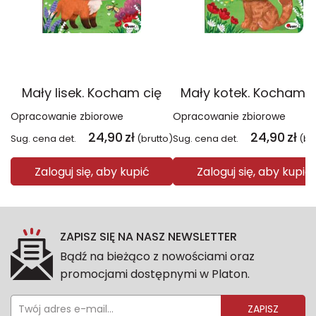
Mały lisek. Kocham cię
Mały kotek. Kocham c
Opracowanie zbiorowe
Opracowanie zbiorowe
24,90
zł
24,90
zł
Sug. cena det.
(brutto)
Sug. cena det.
(br
Zaloguj się, aby kupić
Zaloguj się, aby kupić
ZAPISZ SIĘ NA NASZ NEWSLETTER
Bądź na bieżąco z nowościami oraz
promocjami dostępnymi w Platon.
ZAPISZ