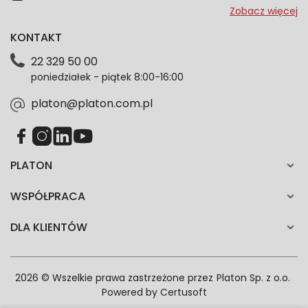
przeze mnie adres e-mail informacje marketingowe
Zobacz więcej
dotyczące oferty platon.com.pl. Wszelkie informacje
KONTAKT
dotyczące danych osobowych znajdziesz w naszej
Polityce prywatności. Zgodę możesz wycofać w
22 329 50 00
każdym czasie. Wycofanie zgody nie wpłynie na
poniedziałek - piątek 8:00-16:00
zgodność z prawem przetwarzania dokonanego przed
jej wycofaniem.*
platon@platon.com.pl
PLATON
WSPÓŁPRACA
DLA KLIENTÓW
2026 © Wszelkie prawa zastrzeżone przez
Platon Sp. z o.o.
Powered by
Certusoft