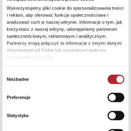
E-mail
kontakt@wydawnictwoa
Wykorzystujemy pliki cookie do spersonalizowania treści
mber.pl
i reklam, aby oferować funkcje społecznościowe i
analizować ruch w naszej witrynie. Informacje o tym, jak
korzystasz z naszej witryny, udostępniamy partnerom
INNI KLIENCI KUPOWALI
społecznościowym, reklamowym i analitycznym.
Partnerzy mogą połączyć te informacje z innymi danymi
otrzymanymi od Ciebie lub uzyskanymi podczas
korzystania z ich usług.
Wybór
Niezbędne
zgody
Preferencje
Brak danych
Statystyka