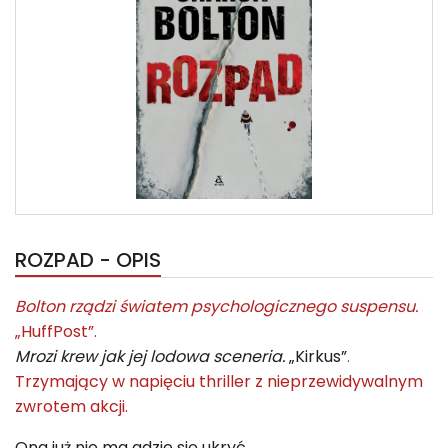
ROZPAD - OPIS
Bolton rządzi światem psychologicznego suspensu.
„HuffPost”.
Mrozi krew jak jej lodowa sceneria.
„Kirkus”
.
Trzymający w napięciu thriller z nieprzewidywalnym
zwrotem akcji.
Ona już nie ma gdzie się ukryć.