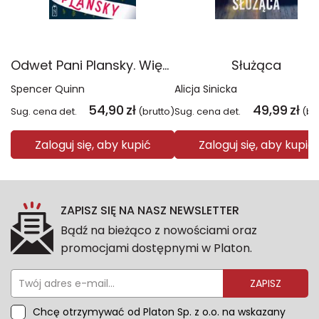
Odwet Pani Plansky. Większe litery
Służąca
Spencer Quinn
Alicja Sinicka
54,90
zł
49,99
zł
Sug. cena det.
(brutto)
Sug. cena det.
(br
Zaloguj się, aby kupić
Zaloguj się, aby kupić
ZAPISZ SIĘ NA NASZ NEWSLETTER
Bądź na bieżąco z nowościami oraz
promocjami dostępnymi w Platon.
ZAPISZ
Chcę otrzymywać od Platon Sp. z o.o. na wskazany