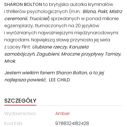
SHARON BOLTON
to brytyjska autorka kryminałów
i thrillerów psychologicznych (m.in.:
Blizna
,
Pakt
,
Mistrz
ceremonii
,
Truciciel
) sprzedanych w ponad milionie
egzemplarzy, tłumaczonych na 20 języków
i wyróżnianych najważniejszymi międzynarodowymi
nagrodami. Największą sławę przyniosła jej seria
z Lacey Flint:
Ulubione rzeczy
,
Karuzela
samobójczyń
,
Zagubieni
,
Mroczne przypływy Tamizy
,
Mrok
.
Jestem wielkim fanem Sharon Bolton, a to jej
najlepsza powieść.
LEE CHILD
SZCZEGÓŁY
Wydawnictwo
Amber
Kod EAN
9788324182428