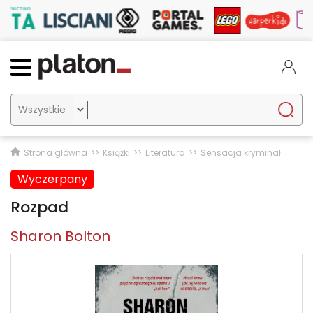

Strona główna
Książki
Literatura
Sensacja kryminał
Wyczerpany
Rozpad
Sharon Bolton