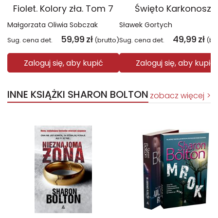
Fiolet. Kolory zła. Tom 7
Święto Karkonoszy
Małgorzata Oliwia Sobczak
Sławek Gortych
59,99
zł
49,99
zł
Sug. cena det.
(brutto)
Sug. cena det.
(br
Zaloguj się, aby kupić
Zaloguj się, aby kupić
INNE KSIĄŻKI SHARON BOLTON
zobacz więcej