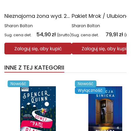
Nieznajoma żona wyd. 2025
Sharon Bolton
Sharon Bolton
54,90
zł
79,91
zł
Sug. cena det.
(brutto)
Sug. cena det.
(br
Zaloguj się, aby kupić
Zaloguj się, aby kupić
INNE Z TEJ KATEGORII
Nowość
Nowość
Wyłączność