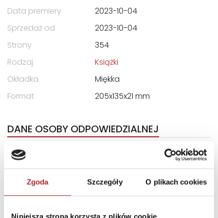
Data premiery
2023-10-04
Sprzedaż od
2023-10-04
Strony
354
Rodzaj
Książki
Okładka
Miękka
Format
205x135x21 mm
DANE OSOBY ODPOWIEDZIALNEJ
Nazwa
WYDAWNICTWO AMBER SP.
ZOO
Ulica
ul. Królewicza Aleksandra 5
Zgoda
Szczegóły
O plikach cookies
Kod pocztowy
02-956
Miasto
Warszawa
Niniejsza strona korzysta z plików cookie