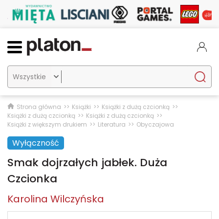

Strona główna
Książki
Książki z dużą czcionką
Książki z dużą czcionką
Książki z dużą czcionką
Książki z większym drukiem
Literatura
Obyczajowa
Wyłączność
Smak dojrzałych jabłek. Duża
Czcionka
Karolina Wilczyńska