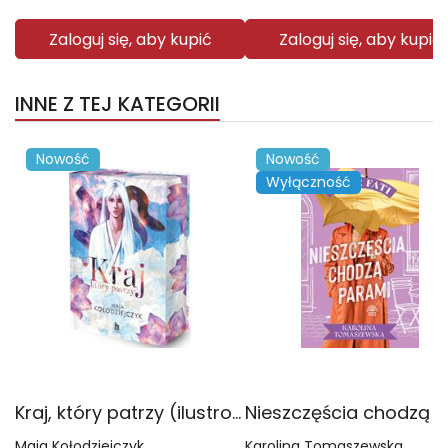
Zaloguj się, aby kupić
Zaloguj się, aby kupić
INNE Z TEJ KATEGORII
Nowość
Nowość
Wyłączność
Kraj, który patrzy (ilustrowane brzegi)
Maja Kołodziejczyk
Karolina Tomaszewska