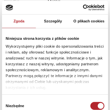
Okładka
Miękka
Format
255x165x22 mm
Zgoda
Szczegóły
O plikach cookies
DANE OSOBY ODPOWIEDZIALNEJ
Nazwa
WYDAWNICTWO LITERACKIE
Niniejsza strona korzysta z plików cookie
SP. Z O.O.
Wykorzystujemy pliki cookie do spersonalizowania treści
Ulica
ul. Długa 1
i reklam, aby oferować funkcje społecznościowe i
analizować ruch w naszej witrynie. Informacje o tym, jak
Kod pocztowy
31-147
korzystasz z naszej witryny, udostępniamy partnerom
Miasto
Kraków
społecznościowym, reklamowym i analitycznym.
Partnerzy mogą połączyć te informacje z innymi danymi
E-mail
handel@wydawmnictwolit
otrzymanymi od Ciebie lub uzyskanymi podczas
erackie.pl
korzystania z ich usług.
INNI KLIENCI KUPOWALI
Wybór
Niezbędne
zgody