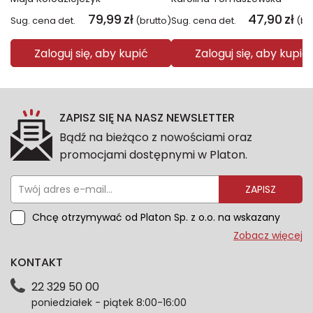
79,99
zł
47,90
zł
Sug. cena det.
(brutto)
Sug. cena det.
(br
Zaloguj się, aby kupić
Zaloguj się, aby kupić
ZAPISZ SIĘ NA NASZ NEWSLETTER
Bądź na bieżąco z nowościami oraz
promocjami dostępnymi w Platon.
ZAPISZ
Chcę otrzymywać od Platon Sp. z o.o. na wskazany
przeze mnie adres e-mail informacje marketingowe
Zobacz więcej
dotyczące oferty platon.com.pl. Wszelkie informacje
KONTAKT
dotyczące danych osobowych znajdziesz w naszej
Polityce prywatności. Zgodę możesz wycofać w
22 329 50 00
każdym czasie. Wycofanie zgody nie wpłynie na
poniedziałek - piątek 8:00-16:00
zgodność z prawem przetwarzania dokonanego przed