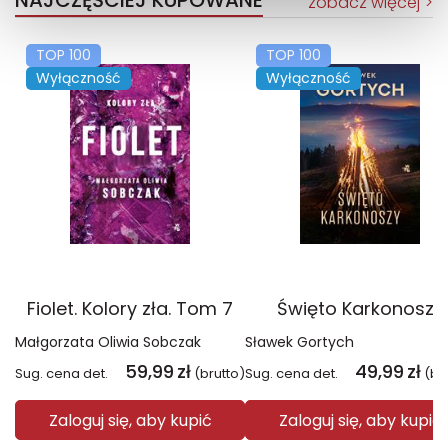
NAJCZĘŚCIEJ KUPOWANE
zobacz więcej
TOP 100
TOP 100
Wyłączność
Wyłączność
Fiolet. Kolory zła. Tom 7
Święto Karkonoszy
Małgorzata Oliwia Sobczak
Sławek Gortych
59,99
zł
49,99
zł
Sug. cena det.
(brutto)
Sug. cena det.
(br
Zaloguj się, aby kupić
Zaloguj się, aby kupić