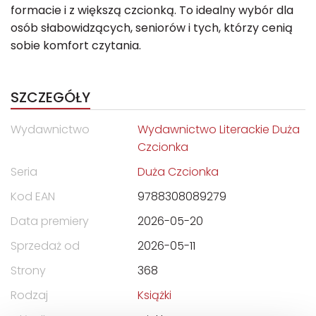
formacie i z większą czcionką. To idealny wybór dla
osób słabowidzących, seniorów i tych, którzy cenią
sobie komfort czytania.
SZCZEGÓŁY
Wydawnictwo
Wydawnictwo Literackie Duża
Czcionka
Seria
Duża Czcionka
Kod EAN
9788308089279
Data premiery
2026-05-20
Sprzedaż od
2026-05-11
Strony
368
Rodzaj
Książki