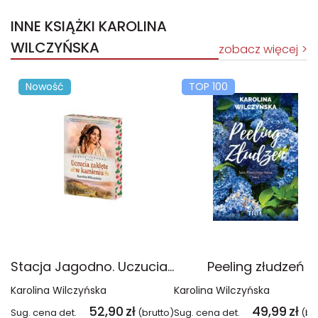
INNE KSIĄŻKI KAROLINA
WILCZYŃSKA
zobacz więcej
Nowość
TOP 100
Stacja Jagodno. Uczucia zaklęte w kamieniu (ilustrowane brzegi)
Peeling złudzeń
Karolina Wilczyńska
Karolina Wilczyńska
52,90
zł
49,99
zł
Sug. cena det.
(brutto)
Sug. cena det.
(br