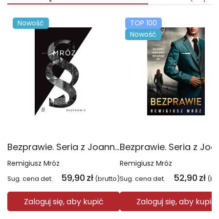
Nowość
TOP 100
Nowość
Bezprawie. Seria z Joanną Chyłką. Tom 20 wyd. specjalne
Remigiusz Mróz
Remigiusz Mróz
59,90
zł
52,90
zł
Sug. cena det.
(brutto)
Sug. cena det.
(br
Zaloguj się, aby kupić
Zaloguj się, aby kupić