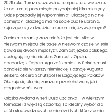
2025 roku. Teraz odczuwalna temperatu­ra wskazuje,
że od tamtej pory minęło przynajmniej kilka miesię­cy.
Gdzie przepadły jej wspomnienia? Dlaczego nic nie
pamięta? I dlaczego ma na sobie cudze ubrania,
kojarzące się z dwudziesto­leciem międzywojennym?
Zanim ma szansę zrozumieć, że jest nie tylko w
nieswoim miejscu, ale także w nieswoim czasie, w lesie
zjawia się dwóch mężczyzn. Za­miast języka polskiego,
posługują się niemieckim. Zamiast z Opola,
pochodzą z Oppeln. Aga zaś zamiast w Polsce, musi
odnaleźć się w Rzeszy Niemieckiej. Poznaje Augusta
Bekkera, oficera Schutzpolizei ścigające­go Polaków.
Okazuje się dla niej zarazem przekleństwem, jak i
błogosławieństwem.
Książka wydana w serii Duża Czcionka – w większym
formacie i z większą czcionką. To idealny wybór dla
osób słabowidzących, seniorów i tych, którzy cenią