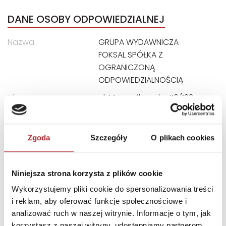
DANE OSOBY ODPOWIEDZIALNEJ
Nazwa
GRUPA WYDAWNICZA
FOKSAL SPÓŁKA Z
OGRANICZONĄ
ODPOWIEDZIALNOŚCIĄ
Ulica
ul. Marszałkowska 116/122
Kod pocztowy
00-017
Miasto
Warszawa
Zgoda
Szczegóły
O plikach cookies
E-mail
biuro@gwfoksal.pl
Niniejsza strona korzysta z plików cookie
INNI KLIENCI KUPOWALI
Wykorzystujemy pliki cookie do spersonalizowania treści
i reklam, aby oferować funkcje społecznościowe i
analizować ruch w naszej witrynie. Informacje o tym, jak
korzystasz z naszej witryny, udostępniamy partnerom