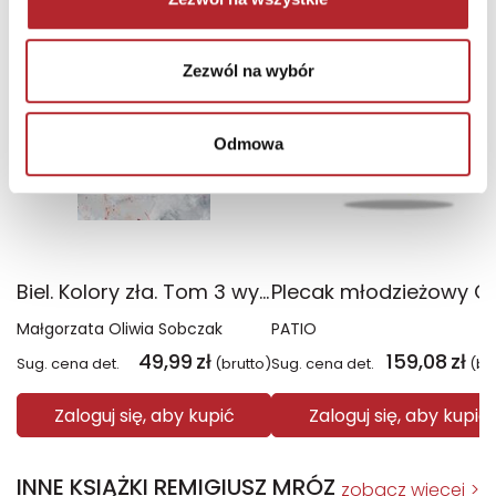
TOP 100
TOP 100
Wyłączność
Zezwól na wybór
Odmowa
Biel. Kolory zła. Tom 3 wyd. 2025
Małgorzata Oliwia Sobczak
PATIO
49,99
zł
159,08
zł
Sug. cena det.
(brutto)
Sug. cena det.
(br
Zaloguj się, aby kupić
Zaloguj się, aby kupić
INNE KSIĄŻKI REMIGIUSZ MRÓZ
zobacz więcej