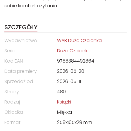
sobie komfort czytania.
SZCZEGÓŁY
Wydawnictwo
WAB Duża Czcionka
Seria
Duża Czcionka
Kod EAN
9788384492864
Data premiery
2026-05-20
Sprzedaż od
2026-05-11
Strony
480
Rodzaj
Książki
Okładka
Miękka
Format
258x165x29 mm