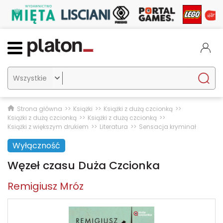

Strona główna
Książki
Książki z dużą czcionką
Książki z dużą czcionką
Książki z dużą czcionką
Książki z większym drukiem
Literatura
Sensacja kryminał
Wyłączność
Węzeł czasu Duża Czcionka
Remigiusz Mróz