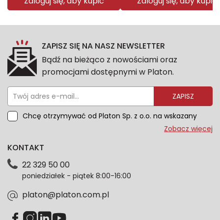
Zaloguj się, aby kupić
Zaloguj się, aby kupić
ZAPISZ SIĘ NA NASZ NEWSLETTER
Bądź na bieżąco z nowościami oraz
promocjami dostępnymi w Platon.
ZAPISZ
Chcę otrzymywać od Platon Sp. z o.o. na wskazany
przeze mnie adres e-mail informacje marketingowe
Zobacz więcej
dotyczące oferty platon.com.pl. Wszelkie informacje
KONTAKT
dotyczące danych osobowych znajdziesz w naszej
Polityce prywatności. Zgodę możesz wycofać w
22 329 50 00
każdym czasie. Wycofanie zgody nie wpłynie na
poniedziałek - piątek 8:00-16:00
zgodność z prawem przetwarzania dokonanego przed
jej wycofaniem.*
platon@platon.com.pl