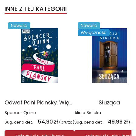
INNE Z TEJ KATEGORII
Nowość
Nowość
Wyłączność
Odwet Pani Plansky. Większe litery
Służąca
Spencer Quinn
Alicja Sinicka
54,90
zł
49,99
zł
Sug. cena det.
(brutto)
Sug. cena det.
(br