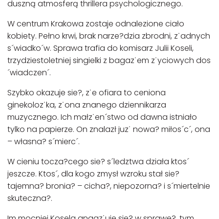
duszną atmosferą thrillera psychologicznego.
W centrum Krakowa zostaje odnalezione ciało
kobiety. Pełno krwi, brak narze?dzia zbrodni, z˙adnych
s´wiadko´w. Sprawa trafia do komisarz Julii Koseli,
trzydziestoletniej singielki z bagaz˙em z˙yciowych dos
´wiadczen´.
Szybko okazuje sie?, z˙e ofiara to ceniona
ginekoloz˙ka, z˙ona znanego dziennikarza
muzycznego. Ich małz˙en´stwo od dawna istniało
tylko na papierze. On znalazł juz˙ nowa? miłos´c´, ona
– własna? s´mierc´.
W cieniu tocza?cego sie? s´ledztwa działa ktos´
jeszcze. Ktos´, dla kogo zmysł wzroku stał sie?
tajemna? bronia? – cicha?, niepozorna? i s´miertelnie
skuteczna?.
Im mocniej Kosela angaz˙uje sie? w sprawe?, tym