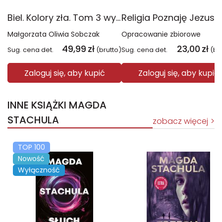
Biel. Kolory zła. Tom 3 wyd. 2025
Małgorzata Oliwia Sobczak
Opracowanie zbiorowe
49,99
zł
23,00
zł
Sug. cena det.
(brutto)
Sug. cena det.
(br
Zaloguj się, aby kupić
Zaloguj się, aby kupić
INNE KSIĄŻKI MAGDA
STACHULA
zobacz więcej
TOP 100
Nowość
Wyłączność