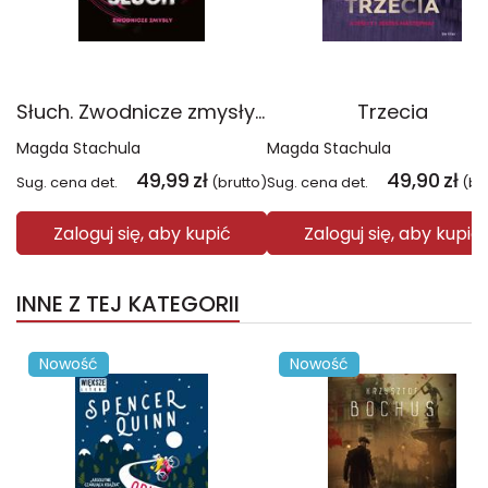
Słuch. Zwodnicze zmysły. Tom 2
Trzecia
Magda Stachula
Magda Stachula
49,99
zł
49,90
zł
Sug. cena det.
(brutto)
Sug. cena det.
(br
Zaloguj się, aby kupić
Zaloguj się, aby kupić
INNE Z TEJ KATEGORII
Nowość
Nowość