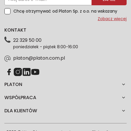
Chcę otrzymywać od Platon Sp. z o.o. na wskazany
przeze mnie adres e-mail informacje marketingowe
Zobacz więcej
dotyczące oferty platon.com.pl. Wszelkie informacje
KONTAKT
dotyczące danych osobowych znajdziesz w naszej
Polityce prywatności. Zgodę możesz wycofać w
22 329 50 00
każdym czasie. Wycofanie zgody nie wpłynie na
poniedziałek - piątek 8:00-16:00
zgodność z prawem przetwarzania dokonanego przed
jej wycofaniem.*
platon@platon.com.pl
PLATON
WSPÓŁPRACA
DLA KLIENTÓW