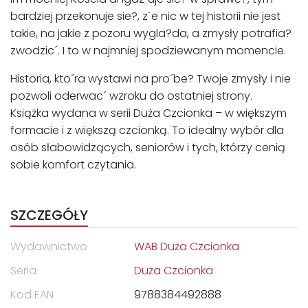
bardziej przekonuje sie?, z˙e nic w tej historii nie jest
takie, na jakie z pozoru wygla?da, a zmysły potrafia?
zwodzic´. I to w najmniej spodziewanym momencie.
Historia, kto´ra wystawi na pro´be? Twoje zmysły i nie
pozwoli oderwac´ wzroku do ostatniej strony.
Książka wydana w serii Duża Czcionka – w większym
formacie i z większą czcionką. To idealny wybór dla
osób słabowidzących, seniorów i tych, którzy cenią
sobie komfort czytania.
SZCZEGÓŁY
Wydawnictwo
WAB Duża Czcionka
Seria
Duża Czcionka
Kod EAN
9788384492888