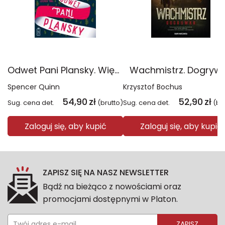
Odwet Pani Plansky. Większe litery
Wachmistrz. Dogryw
Spencer Quinn
Krzysztof Bochus
54,90
zł
52,90
zł
Sug. cena det.
(brutto)
Sug. cena det.
(br
Zaloguj się, aby kupić
Zaloguj się, aby kupić
ZAPISZ SIĘ NA NASZ NEWSLETTER
Bądź na bieżąco z nowościami oraz
promocjami dostępnymi w Platon.
ZAPISZ