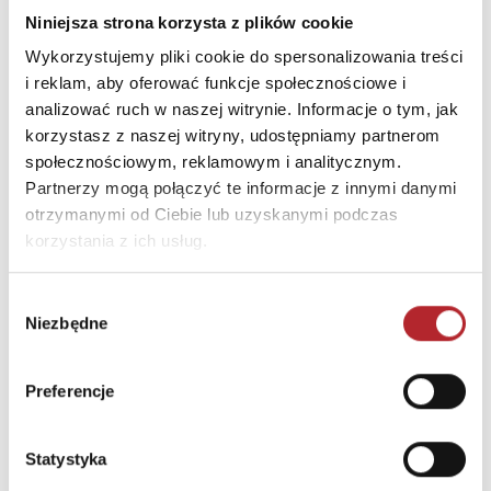
Kod pocztowy
00-017
Niniejsza strona korzysta z plików cookie
Miasto
Warszawa
Wykorzystujemy pliki cookie do spersonalizowania treści
E-mail
biuro@gwfoksal.pl
i reklam, aby oferować funkcje społecznościowe i
analizować ruch w naszej witrynie. Informacje o tym, jak
korzystasz z naszej witryny, udostępniamy partnerom
INNI KLIENCI KUPOWALI
społecznościowym, reklamowym i analitycznym.
Partnerzy mogą połączyć te informacje z innymi danymi
otrzymanymi od Ciebie lub uzyskanymi podczas
korzystania z ich usług.
Wybór
Niezbędne
zgody
Preferencje
Brak danych
Statystyka