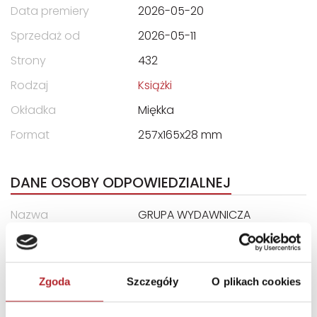
Data premiery
2026-05-20
Sprzedaż od
2026-05-11
Strony
432
Rodzaj
Książki
Okładka
Miękka
Format
257x165x28 mm
DANE OSOBY ODPOWIEDZIALNEJ
Nazwa
GRUPA WYDAWNICZA
FOKSAL SPÓŁKA Z
OGRANICZONĄ
ODPOWIEDZIALNOŚCIĄ
Zgoda
Szczegóły
O plikach cookies
Ulica
ul. Marszałkowska 116/122