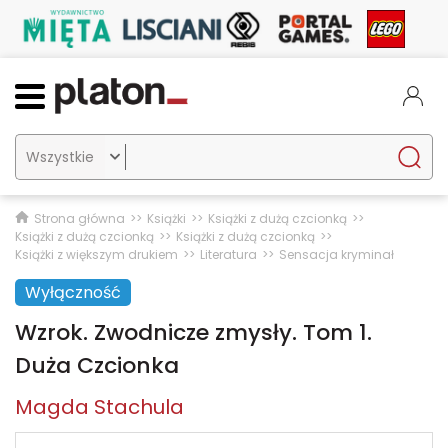

Strona główna
Książki
Książki z dużą czcionką
Książki z dużą czcionką
Książki z dużą czcionką
Książki z większym drukiem
Literatura
Sensacja kryminał
Wyłączność
Wzrok. Zwodnicze zmysły. Tom 1.
Duża Czcionka
Magda Stachula