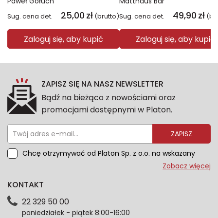
Paweł Gołuch
Matthäus Bär
25,00
zł
49,90
zł
Sug. cena det.
(brutto)
Sug. cena det.
(br
Zaloguj się, aby kupić
Zaloguj się, aby kupić
ZAPISZ SIĘ NA NASZ NEWSLETTER
Bądź na bieżąco z nowościami oraz
promocjami dostępnymi w Platon.
ZAPISZ
Chcę otrzymywać od Platon Sp. z o.o. na wskazany
przeze mnie adres e-mail informacje marketingowe
Zobacz więcej
dotyczące oferty platon.com.pl. Wszelkie informacje
KONTAKT
dotyczące danych osobowych znajdziesz w naszej
Polityce prywatności. Zgodę możesz wycofać w
22 329 50 00
każdym czasie. Wycofanie zgody nie wpłynie na
poniedziałek - piątek 8:00-16:00
zgodność z prawem przetwarzania dokonanego przed