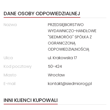
DANE OSOBY ODPOWIEDZIALNEJ
Nazwa
PRZEDSIĘBIORSTWO
WYDAWNICZO-HANDLOWE
"SIEDMIORÓG" SPÓŁKA Z
OGRANICZONĄ
ODPOWIEDZIALNOŚCIĄ
Ulica
ul. Krakowska 17
Kod pocztowy
50-424
Miasto
Wrocław
E-mail
kontakt@siedmiorog.pl
INNI KLIENCI KUPOWALI