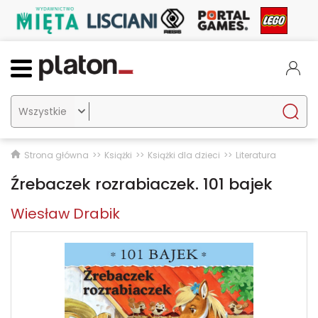

Strona główna
Książki
Książki dla dzieci
Literatura
Źrebaczek rozrabiaczek. 101 bajek
Wiesław Drabik