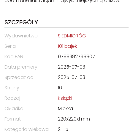
opatrzone ilustracjami najwybitniejszych grafików.
SZCZEGÓŁY
Wydawnictwo
SIEDMIORÓG
Seria
101 bajek
Kod EAN
9788382798807
Data premiery
2025-07-03
Sprzedaż od
2025-07-03
Strony
16
Rodzaj
Książki
Okładka
Miękka
Format
220x220x1 mm
Kategoria wiekowa
2 - 5