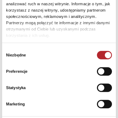
analizować ruch w naszej witrynie. Informacje o tym, jak
korzystasz z naszej witryny, udostępniamy partnerom
TOP 100
TOP 100
społecznościowym, reklamowym i analitycznym.
Wyłączność
Wyłączność
Partnerzy mogą połączyć te informacje z innymi danymi
otrzymanymi od Ciebie lub uzyskanymi podczas
korzystania z ich usług.
Wybór
Niezbędne
zgody
Preferencje
Fiolet. Kolory zła. Tom 7
Święto Karkonoszy
Statystyka
Małgorzata Oliwia Sobczak
Sławek Gortych
59,99
zł
49,99
zł
Sug. cena det.
(brutto)
Sug. cena det.
(br
Marketing
Zaloguj się, aby kupić
Zaloguj się, aby kupić