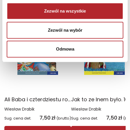
INNE Z TEJ SERII
zobacz więcej
Zezwól na wszystkie
Zezwól na wybór
Odmowa
Ali Baba i czterdziestu rozbójników. 101 bajek
Wiesław Drabik
Wiesław Drabik
7,50
zł
7,50
zł
Sug. cena det.
(brutto)
Sug. cena det.
(br