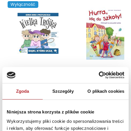
Wyłączność
Wiki i przyjaciele. Wielka Trójka. Skąd się biorą Motyle
Opracowanie zbiorowe
Ingrid Uebe
Zgoda
Szczegóły
O plikach cookies
12,99
zł
24,90
zł
Sug. cena det.
(brutto)
Sug. cena det.
(br
Zaloguj się, aby kupić
Zaloguj się, aby kupić
Niniejsza strona korzysta z plików cookie
Wykorzystujemy pliki cookie do spersonalizowania treści
i reklam, aby oferować funkcje społecznościowe i
NAJCZĘŚCIEJ KUPOWANE
zobacz więcej