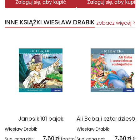
Zaloguj się, aby kupić
Zaloguj się, aby kupić
INNE KSIĄŻKI WIESŁAW DRABIK
zobacz więcej
Janosik.101 bajek
Wiesław Drabik
Wiesław Drabik
7,50
zł
7,50
zł
Sug. cena det.
(brutto)
Sug. cena det.
(br