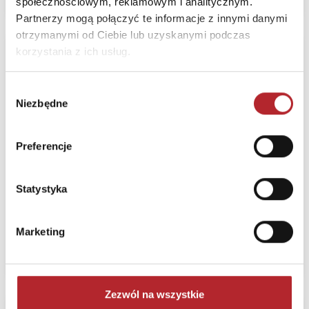
społecznościowym, reklamowym i analitycznym.
Partnerzy mogą połączyć te informacje z innymi danymi
otrzymanymi od Ciebie lub uzyskanymi podczas
Worek na obuwie
korzystania z ich usług.
Backup Kapibara
Dream WOB8A04
Wybór
Niezbędne
DERFORM
zgody
Bez prawa zwrotu
Preferencje
Termin realizacji
24H
Statystyka
Sugerowana cena detaliczna
17,81
zł
(brutto):
Marketing
Zaloguj się, żeby kupić
Zezwól na wszystkie