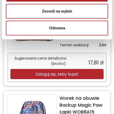
Worek na obuwie
Backup WOB8A07
Zezwól na wybór
DERFORM
Bez prawa zwrotu
Odmowa
Termin realizacji
24H
Sugerowana cena detaliczna
17,81
zł
(brutto):
Zaloguj się, żeby kupić
Worek na obuwie
Backup Magic Paw
Łapki WOB8A15