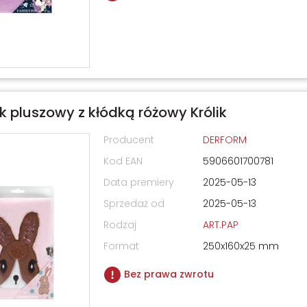
k pluszowy z kłódką różowy Królik
Producent
DERFORM
Kod EAN
5906601700781
Data premiery
2025-05-13
Sprzedaż od
2025-05-13
Rodzaj
ART.PAP
Format
250x160x25 mm
Bez prawa zwrotu