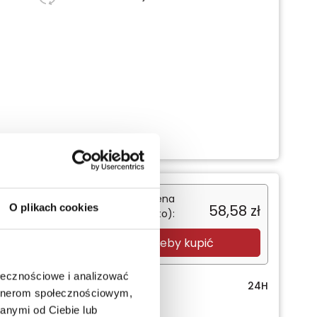
Sugerowana cena
58,58
zł
O plikach cookies
detaliczna (brutto):
Zaloguj się, żeby kupić
ołecznościowe i analizować
Termin realizacji
24H
artnerom społecznościowym,
anymi od Ciebie lub