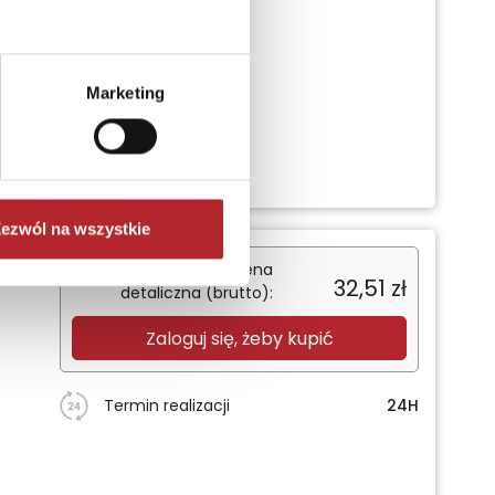
Marketing
ezwól na wszystkie
Sugerowana cena
32,51
zł
detaliczna (brutto):
Zaloguj się, żeby kupić
Termin realizacji
24H