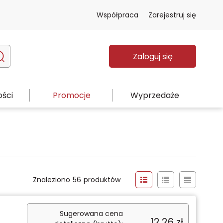
Współpraca
Zarejestruj się
Zaloguj się
ści
Promocje
Wyprzedaże
Znaleziono
56
produktów
Sugerowana cena
12,26
zł