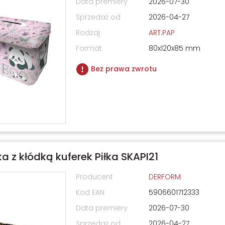
Data premiery
2026-07-30
Sprzedaż od
2026-04-27
Rodzaj
ART.PAP
Format
80x120x85 mm
Bez prawa zwrotu
a z kłódką kuferek Piłka SKAPI21
Producent
DERFORM
Kod EAN
5906601712333
Data premiery
2026-07-30
Sprzedaż od
2026-04-27