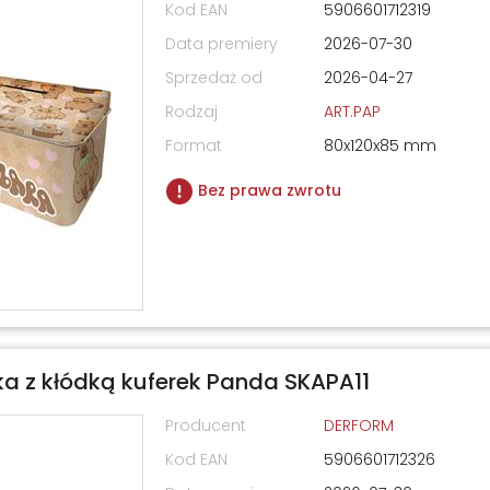
Kod EAN
5906601712319
Data premiery
2026-07-30
Sprzedaż od
2026-04-27
Rodzaj
ART.PAP
Format
80x120x85 mm
Bez prawa zwrotu
a z kłódką kuferek Panda SKAPA11
Producent
DERFORM
Kod EAN
5906601712326