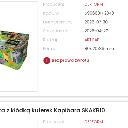
Producent
DERFORM
Kod EAN
5906601712340
Data premiery
2026-07-30
Sprzedaż od
2026-04-27
Rodzaj
ART.PAP
Format
80x120x85 mm
Bez prawa zwrotu
a z kłódką kuferek Kapibara SKAKB10
Producent
DERFORM