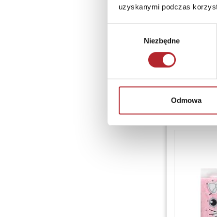
uzyskanymi podczas korzysta
Wybór
Niezbędne
zgody
Odmowa
Pamiętni