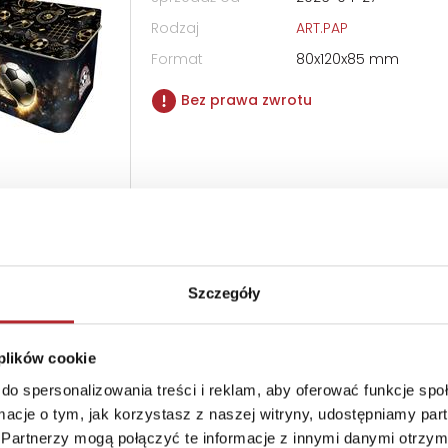
Rodzaj
ART.PAP
Format
80x120x85 mm
Bez prawa zwrotu
 z zegarkiem LCD Spiderman SPD7049
Szczegóły
Producent
Kids Euroswan
Seria
Spiderman
 plików cookie
Kod EAN
8435507891127
do spersonalizowania treści i reklam, aby oferować funkcje sp
Data premiery
2025-10-08
ormacje o tym, jak korzystasz z naszej witryny, udostępniamy p
Sprzedaż od
2025-10-08
Partnerzy mogą połączyć te informacje z innymi danymi otrzym