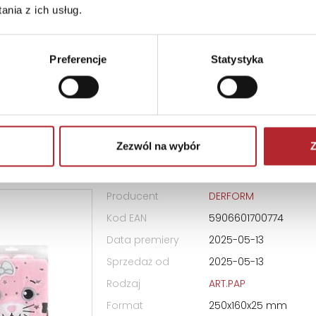
nia z ich usług.
Rodzaj
ART.PAP
Format
210x150x20 mm
Preferencje
Statystyka
Bez prawa zwrotu
Zezwól na wybór
Z
k pluszowy z kłódką Kot
Producent
DERFORM
Kod EAN
5906601700774
Data premiery
2025-05-13
Sprzedaż od
2025-05-13
Rodzaj
ART.PAP
Format
250x160x25 mm