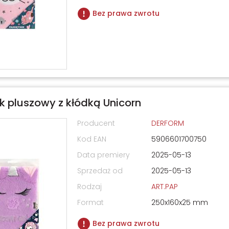
Bez prawa zwrotu
k pluszowy z kłódką Unicorn
Producent
DERFORM
Kod EAN
5906601700750
Data premiery
2025-05-13
Sprzedaż od
2025-05-13
Rodzaj
ART.PAP
Format
250x160x25 mm
Bez prawa zwrotu