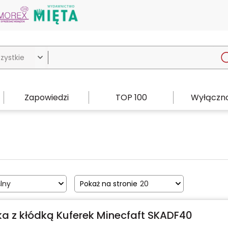

Zapowiedzi
TOP 100
Wyłączno
lny
Pokaż na stronie
20
a z kłódką Kuferek Minecfaft SKADF40