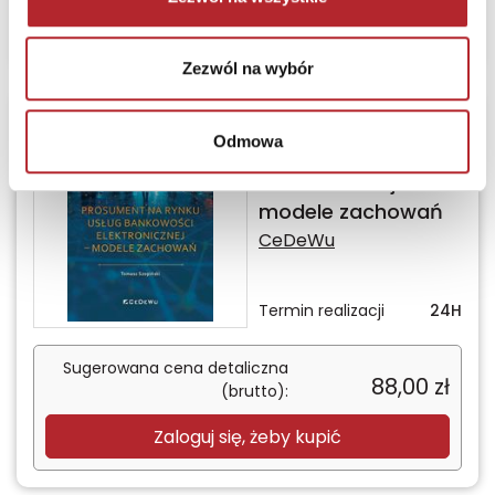
Zaloguj się, żeby kupić
Zezwól na wybór
Prosument na rynku
Odmowa
usług bankowości
elektronicznej –
modele zachowań
CeDeWu
Termin realizacji
24H
Sugerowana cena detaliczna
88,00
zł
(brutto):
Zaloguj się, żeby kupić