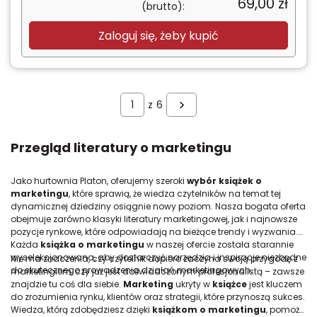
69,00
zł
(brutto):
Zaloguj się, żeby kupić
z
6
Przegląd literatury o marketingu
Jako hurtownia Platon, oferujemy szeroki
wybór książek o
marketingu
, które sprawią, że wiedza czytelników na temat tej
dynamicznej dziedziny osiągnie nowy poziom. Nasza bogata oferta
obejmuje zarówno klasyki literatury marketingowej, jak i najnowsze
pozycje rynkowe, które odpowiadają na bieżące trendy i wyzwania.
Każda
książka o marketingu
w naszej ofercie została starannie
wyselekcjonowana, aby dostarczyć narzędzia i inspiracje niezbędne
Nie ma znaczenia, czy czytelnik dopiero zaczyna swoją przygodę z
do skutecznego prowadzenia działań marketingowych.
marketingiem, czy już jest doświadczonym profesjonalistą – zawsze
znajdzie tu coś dla siebie.
Marketing
ukryty w
książce
jest kluczem
do zrozumienia rynku, klientów oraz strategii, które przynoszą sukces.
Wiedza, którą zdobędziesz dzięki
książkom o marketingu
, pomoże