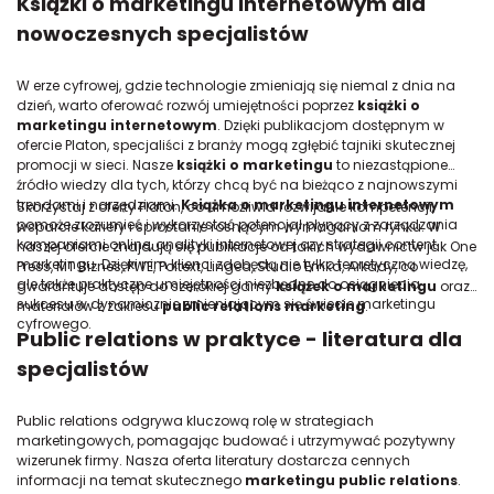
Książki o marketingu internetowym dla
nowoczesnych specjalistów
W erze cyfrowej, gdzie technologie zmieniają się niemal z dnia na
dzień, warto oferować rozwój umiejętności poprzez
książki o
marketingu internetowym
. Dzięki publikacjom dostępnym w
ofercie Platon, specjaliści z branży mogą zgłębić tajniki skutecznej
promocji w sieci. Nasze
książki o marketingu
to niezastąpione
źródło wiedzy dla tych, którzy chcą być na bieżąco z najnowszymi
trendami i narzędziami.
Książka o marketingu internetowym
Skorzystaj z oferty Platon, co umożliwia rozwijanie kompetencji,
pomoże zrozumieć i wykorzystać potencjał płynący z zarządzania
wsparcie kariery i sprostanie rosnącym wymaganiom rynku. W
kampaniami online, analityki internetowej czy strategii content
naszej ofercie znajdują się publikacje od takich wydawnictw jak One
marketingu. Dzięki nim klienci zdobędą nie tylko teoretyczną wiedzę,
Press, MT Biznes, PWE, Poltext, Lingea, Studio Emka, Arkady, co
ale także praktyczne umiejętności niezbędne do osiągnięcia
gwarantuje dostęp do szerokiej gamy
książek o marketingu
oraz
sukcesu w dynamicznie zmieniającym się świecie marketingu
materiałów z zakresu
public relations marketing
.
cyfrowego.
Public relations w praktyce - literatura dla
specjalistów
Public relations odgrywa kluczową rolę w strategiach
marketingowych, pomagając budować i utrzymywać pozytywny
wizerunek firmy. Nasza oferta literatury dostarcza cennych
informacji na temat skutecznego
marketingu
public relations
.