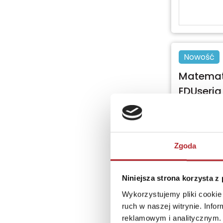
Nowość
Matematy
EDUseria
Małgorzat
Zgoda
Niniejsza strona korzysta z
Wykorzystujemy pliki cookie 
ruch w naszej witrynie. Inf
reklamowym i analitycznym. 