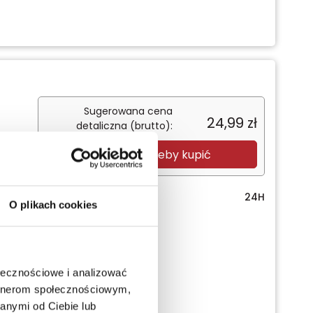
Sugerowana cena
24,99
zł
detaliczna (brutto):
Zaloguj się, żeby kupić
Termin realizacji
24H
O plikach cookies
ołecznościowe i analizować
artnerom społecznościowym,
anymi od Ciebie lub