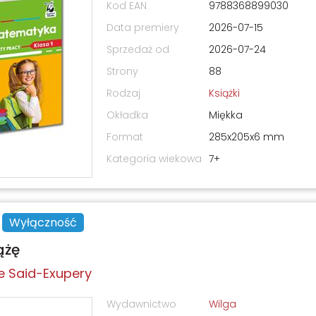
Kod EAN
9788368899030
Data premiery
2026-07-15
Sprzedaż od
2026-07-24
Strony
88
Rodzaj
Książki
Okładka
Miękka
Format
285x205x6 mm
Kategoria wiekowa
7+
Wyłączność
ążę
e Said-Exupery
Wydawnictwo
Wilga