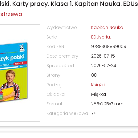
ski. Karty pracy. Klasa 1. Kapitan Nauka. EDUs
ostrzewa
Wydawnictwo
Kapitan Nauka
Seria
EDUseria.
Kod EAN
9788368899009
Data premiery
2026-07-15
Sprzedaż od
2026-07-24
Strony
88
Rodzaj
Książki
Okładka
Miękka
Format
285x205x7 mm
Kategoria wiekowa
7+