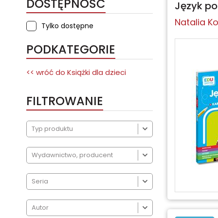
DOSTĘPNOŚĆ
Język pol
Natalia K
Tylko dostępne
PODKATEGORIE
<< wróć do
Książki dla dzieci
FILTROWANIE



