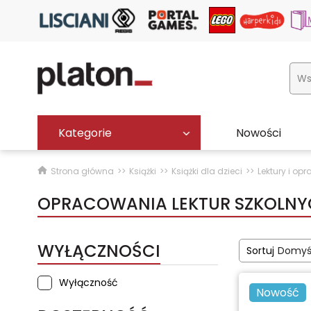
Kategorie
Nowości
Strona główna
Książki
Książki dla dzieci
Lektury i o
OPRACOWANIA LEKTUR SZKOLNY
WYŁĄCZNOŚCI
Sortuj
Domyś
Wyłączność
Nowość