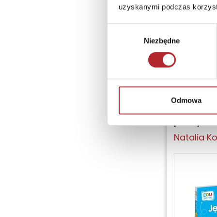
uzyskanymi podczas korzysta
Wybór
Niezbędne
zgody
Nowość
Odmowa
Język pol
pracy
Natalia K