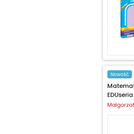
Nowość
Matematy
EDUseria
Małgorzat