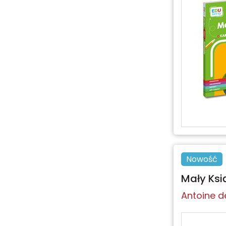
Nowość
Mały Ksi
Antoine d