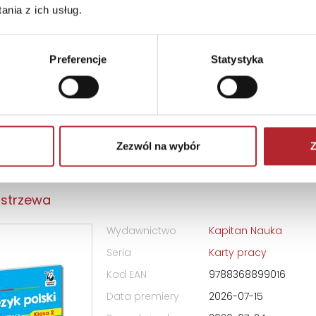
nia z ich usług.
Okładka
Miękka
Format
285x205x6 mm
Preferencje
Statystyka
Kategoria wiekowa
9+
Zezwól na wybór
Z
ski. Karty pracy. Klasa 2. Kapitan Nauka. Kar
ostrzewa
Wydawnictwo
Kapitan Nauka
Seria
Karty pracy
Kod EAN
9788368899016
Data premiery
2026-07-15