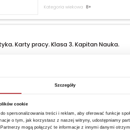
Kategoria wiekowa
8+
ka. Karty pracy. Klasa 3. Kapitan Nauka.
a Skura
Wydawnictwo
Kapitan Nauka
Seria
EDUseria
Szczegóły
Kod EAN
9788368899054
Data premiery
2026-07-15
 plików cookie
Sprzedaż od
2026-07-24
do spersonalizowania treści i reklam, aby oferować funkcje sp
Strony
88
ormacje o tym, jak korzystasz z naszej witryny, udostępniamy p
Partnerzy mogą połączyć te informacje z innymi danymi otrzym
Rodzaj
Książki