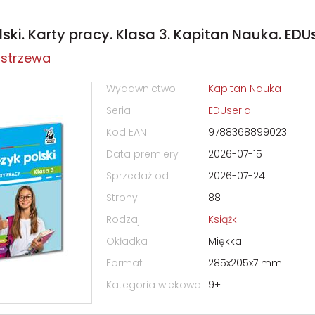
ski. Karty pracy. Klasa 3. Kapitan Nauka. EDU
ostrzewa
Wydawnictwo
Kapitan Nauka
Seria
EDUseria
Kod EAN
9788368899023
Data premiery
2026-07-15
Sprzedaż od
2026-07-24
Strony
88
Rodzaj
Książki
Okładka
Miękka
Format
285x205x7 mm
Kategoria wiekowa
9+