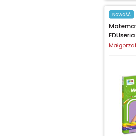
Nowość
Matematy
EDUseria
Małgorzat