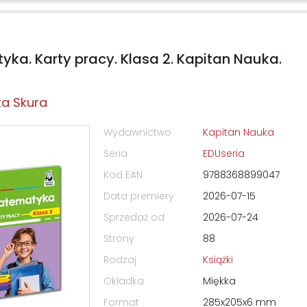
ka. Karty pracy. Klasa 2. Kapitan Nauka.
a Skura
Wydawnictwo
Kapitan Nauka
Seria
EDUseria
Kod EAN
9788368899047
Data premiery
2026-07-15
Sprzedaż od
2026-07-24
Strony
88
Rodzaj
Książki
Okładka
Miękka
Format
285x205x6 mm