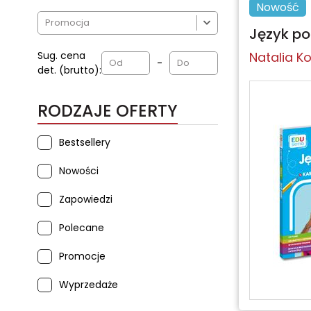
Nowość

Język pol
Sug. cena
Natalia K
-
det. (brutto):
RODZAJE OFERTY
Bestsellery
Nowości
Zapowiedzi
Polecane
Promocje
Wyprzedaże