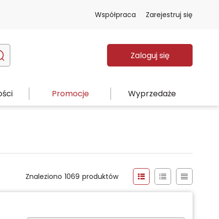
Współpraca
Zarejestruj się
Zaloguj się
ści
Promocje
Wyprzedaże
Znaleziono
1069
produktów