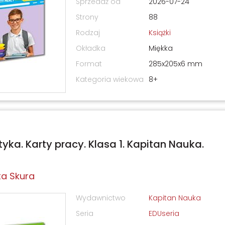
Sprzedaż od
2026-07-24
Strony
88
Rodzaj
Książki
Okładka
Miękka
Format
285x205x6 mm
Kategoria wiekowa
8+
ka. Karty pracy. Klasa 1. Kapitan Nauka.
a Skura
Wydawnictwo
Kapitan Nauka
Seria
EDUseria