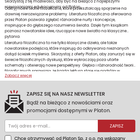
Skorzystaj z tej możliwości, aby być na bieżąco z najlepszymi
rozwiązaniami edukacyjnymi od Platon.
Odkryj nowe teorie filozoficzne, które przekształcają spojrzenie na
dawniej nierozwiązane problemy. Literatura filozoficzna oferowana
przez Platon pozwala zgłębić różnorodne nurty i koncepcje,
inspirujące do głębszego rozumienia świata. Dzięki tym książkom
poznasz nowatorskie idee, rzucające nowe światło na klasyczne
pytania.
Literatura filozoficzna to nie tylko klasyczne dzieła, ale także
nowatorskie podejścia, które inspirują do odkrywania nieznanych
dotąd ścieżek myślenia. Skorzystaj z oferty Platon, aby zanurzyć się w
świecie filozoficznych dyskusji, które wykraczają poza utarte
schematy i otwierają nowe perspektywy. Głębia i różnorodność teorii
filozoficznych sprawiają, że każda lektura staje się podróżą w
nieznane – pełną intelektualnych wyzwań i odkryć.
ZAPISZ SIĘ NA NASZ NEWSLETTER
Bądź na bieżąco z nowościami oraz
promocjami dostępnymi w Platon.
ZAPISZ
Chcę otrzymywać od Platon Sp. z o.o. na wskazany