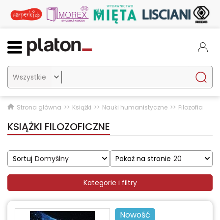

Strona główna
Książki
Nauki humanistyczne
Filozofia
KSIĄŻKI FILOZOFICZNE
Sortuj
Domyślny
Pokaż na stronie
20
Kategorie i filtry
Nowość