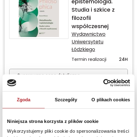
epistemologia.
Studia i szkice z
filozofii
współczesnej
Wydawnictwo
Uniwersytetu
Łódzkiego
Termin realizacji
24H
Sugerowana cena detaliczna
49,90
zł
(brutto):
Zaloguj się, żeby kupić
Zgoda
Szczegóły
O plikach cookies
Niniejsza strona korzysta z plików cookie
Nowość
Wykorzystujemy pliki cookie do spersonalizowania treści
Południe