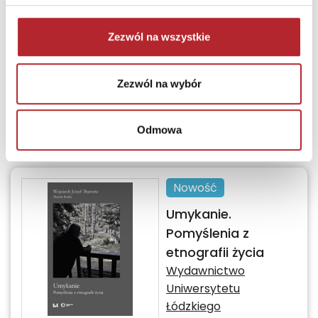
PWN
Zezwól na wszystkie
Termin realizacji
24H
Sugerowana cena detaliczna
Zezwól na wybór
79,00
zł
(brutto):
Zaloguj się, żeby kupić
Odmowa
Nowość
Umykanie.
Pomyślenia z
etnografii życia
Wydawnictwo
Uniwersytetu
Łódzkiego