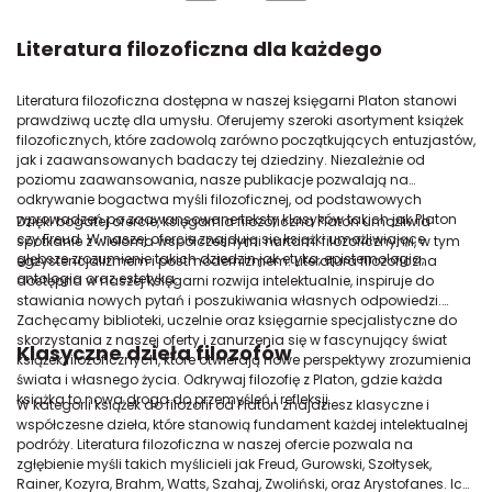
Literatura filozoficzna dla każdego
Literatura filozoficzna dostępna w naszej księgarni Platon stanowi
prawdziwą ucztę dla umysłu. Oferujemy szeroki asortyment książek
filozoficznych, które zadowolą zarówno początkujących entuzjastów,
jak i zaawansowanych badaczy tej dziedziny. Niezależnie od
poziomu zaawansowania, nasze publikacje pozwalają na
odkrywanie bogactwa myśli filozoficznej, od podstawowych
wprowadzeń po zaawansowane teksty klasyków takich jak Platon
Dzięki bogatej ofercie, księgarnia filozoficzna Platon umożliwia
czy Freud. W naszej ofercie znajdują się książki umożliwiające
spotkanie z wieloma współczesnymi nurtami filozoficznymi, w tym
głębsze zrozumienie takich dziedzin jak etyka, epistemologia,
egzystencjalizmem i postmodernizmem. Literatura filozoficzna
ontologia oraz estetyka.
dostępna w naszej księgarni rozwija intelektualnie, inspiruje do
stawiania nowych pytań i poszukiwania własnych odpowiedzi.
Zachęcamy biblioteki, uczelnie oraz księgarnie specjalistyczne do
skorzystania z naszej oferty i zanurzenia się w fascynujący świat
Klasyczne dzieła filozofów
książek filozoficznych, które otwierają nowe perspektywy zrozumienia
świata i własnego życia. Odkrywaj filozofię z Platon, gdzie każda
książka to nowa droga do przemyśleń i refleksji.
W kategorii książek do filozofii od Platon znajdziesz klasyczne i
współczesne dzieła, które stanowią fundament każdej intelektualnej
podróży. Literatura filozoficzna w naszej ofercie pozwala na
zgłębienie myśli takich myślicieli jak Freud, Gurowski, Szołtysek,
Rainer, Kozyra, Brahm, Watts, Szahaj, Zwoliński, oraz Arystofanes. Ich