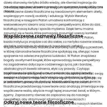
dzieła stanowią nie tylko źródło wiedzy, ale również inspirację do
nieustającego poszukiwania prawdy i zrozumienia świata, który nas
Dla każdej biblioteki, uczelni czy księgarni specjalistycznej, klasyczne
otacza.
i nowoczesne dzieła filozoficzne są nieodzownym elementem oferty,
wspierającym rozwój osobisty i edukację. Wybór literatury
filozoficznej w księgarni Platon umożliwia konfrontację z
wielowiekowymi ideami oraz nowymi perspektywami, które do dziś
kształtują naszą kulturę i sposób myślenia. Dzięki temu można
zanurzyć się w teorie, które pomagają zrozumieć szerszy kontekst
Współczesne rozmowy filozoficzne
współczesnych problemów i wyzwań intelektualnych. Z Platon,
każda instytucja znajdzie coś dla siebie, co nie tylko rozwinie wiedzę,
ale także zainspiruje do dalszych poszukiwań i refleksji.
Współczesne rozmowy filozoficzne stanowią fascynującą przestrzeń,
w której różnorodne teorie filozoficzne spotykają się, oferując nowe
spojrzenie na odwieczne pytania ludzkości. W Platon znajdziesz
bogaty asortyment książek, które wprowadzają świeże perspektywy
na zagadnienia dotyczące codziennego życia, jak i bardziej
abstrakcyjnych kwestii istnienia, etyki czy prawdy. Czytając
współczesne książki filozoficzne, macie okazję zgłębić tematy
Dzięki literaturze dostępnej w ofercie Platon, możecie poszerzać swoją
związane z tożsamością, technologią czy globalizacją, które są
wiedzę i rozwijać umiejętności krytycznego myślenia, angażując się
przedmiotem gorących dyskusji intelektualistów na całym świecie.
w aktualne rozmowy filozoficzne. Nowoczesne opracowania
filozoficzne przedstawiają nowe teorie oraz analizują zmieniające się
współczesne realia, abyście mogli lepiej zrozumieć świat, w którym
żyjemy. Zapraszamy również do zapisania się do naszego
newslettera, aby otrzymywać informacje o nowościach i
Odkryj nowe teorie filozoficzne
promocjach, które regularnie przygotowujemy dla naszych klientów.