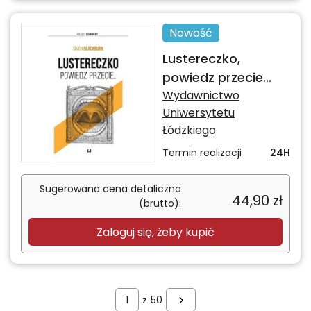
Nowość
Lustereczko,
powiedz przecie...
Wydawnictwo
Uniwersytetu
Łódzkiego
Termin realizacji
24H
Sugerowana cena detaliczna
44,90
zł
(brutto):
Zaloguj się, żeby kupić
z
50