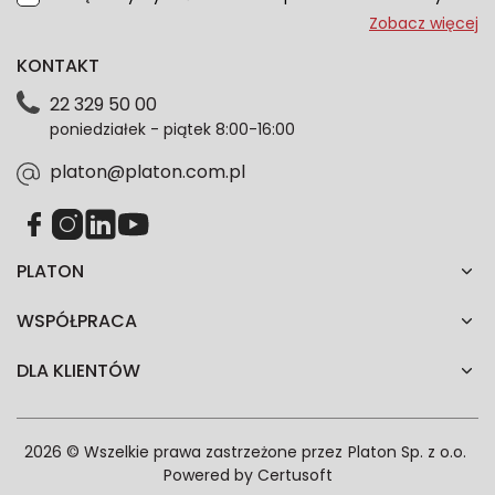
przeze mnie adres e-mail informacje marketingowe
Zobacz więcej
dotyczące oferty platon.com.pl. Wszelkie informacje
KONTAKT
dotyczące danych osobowych znajdziesz w naszej
Polityce prywatności. Zgodę możesz wycofać w
22 329 50 00
każdym czasie. Wycofanie zgody nie wpłynie na
poniedziałek - piątek 8:00-16:00
zgodność z prawem przetwarzania dokonanego przed
jej wycofaniem.*
platon@platon.com.pl
PLATON
WSPÓŁPRACA
DLA KLIENTÓW
2026 © Wszelkie prawa zastrzeżone przez
Platon Sp. z o.o.
Powered by
Certusoft