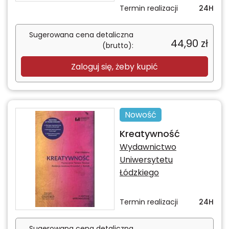
Termin realizacji
24H
Sugerowana cena detaliczna
44,90
zł
(brutto):
Zaloguj się, żeby kupić
Nowość
Kreatywność
Wydawnictwo
Uniwersytetu
Łódzkiego
Termin realizacji
24H
Sugerowana cena detaliczna