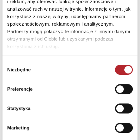
i reklam, aby oferować funkcje społecznościowe i
Wydawnictwo
analizować ruch w naszej witrynie. Informacje o tym, jak
Uniwersytetu
korzystasz z naszej witryny, udostępniamy partnerom
Łódzkiego
społecznościowym, reklamowym i analitycznym.
Partnerzy mogą połączyć te informacje z innymi danymi
Termin realizacji
24H
otrzymanymi od Ciebie lub uzyskanymi podczas
korzystania z ich usług.
Sugerowana cena detaliczna
64,90
zł
(brutto):
Wybór
Niezbędne
zgody
Zaloguj się, żeby kupić
Preferencje
Nowość
Statystyka
Medytacje o filozofii
pierwszej. Biblioteka
Marketing
Klasyków Filozofii