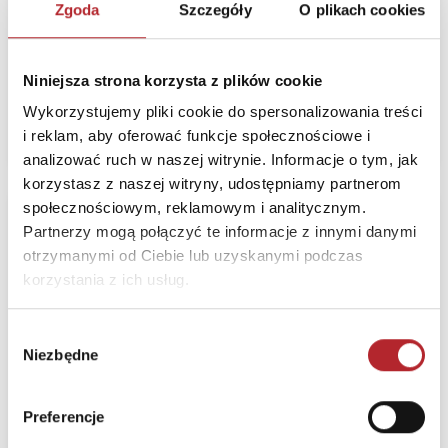
Termin realizacji
24H
Zgoda
Szczegóły
O plikach cookies
Sugerowana cena detaliczna
56,99
zł
Niniejsza strona korzysta z plików cookie
(brutto):
Wykorzystujemy pliki cookie do spersonalizowania treści
Zaloguj się, żeby kupić
i reklam, aby oferować funkcje społecznościowe i
analizować ruch w naszej witrynie. Informacje o tym, jak
korzystasz z naszej witryny, udostępniamy partnerom
społecznościowym, reklamowym i analitycznym.
Trening intuicji -
Partnerzy mogą połączyć te informacje z innymi danymi
twojej osobistej siły
otrzymanymi od Ciebie lub uzyskanymi podczas
Feeria
korzystania z ich usług.
Wybór
Niezbędne
zgody
Termin realizacji
24H
Preferencje
Sugerowana cena detaliczna