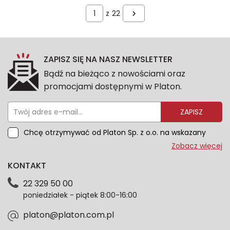
z
22
ZAPISZ SIĘ NA NASZ NEWSLETTER
Bądź na bieżąco z nowościami oraz
promocjami dostępnymi w Platon.
ZAPISZ
Chcę otrzymywać od Platon Sp. z o.o. na wskazany
przeze mnie adres e-mail informacje marketingowe
Zobacz więcej
dotyczące oferty platon.com.pl. Wszelkie informacje
KONTAKT
dotyczące danych osobowych znajdziesz w naszej
Polityce prywatności. Zgodę możesz wycofać w
22 329 50 00
każdym czasie. Wycofanie zgody nie wpłynie na
poniedziałek - piątek 8:00-16:00
zgodność z prawem przetwarzania dokonanego przed
jej wycofaniem.*
platon@platon.com.pl