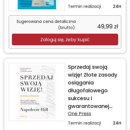
Termin realizacji
24H
Sugerowana cena detaliczna
49,99
zł
(brutto):
Zaloguj się, żeby kupić
Sprzedaj swoją
wizję! Złote zasady
osiągania
długofalowego
sukcesu i
gwarantowanej
satysfakcji
One Press
Termin realizacji
24H