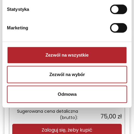
54,99
zł
(brutto):
Statystyka
Zaloguj się, żeby kupić
Marketing
Inspirujący lider. Jak
skutecznie
Zezwól na wszystkie
pomnażać
potencjał zespołu
Zezwól na wybór
Rebis
Odmowa
Termin realizacji
24H
Sugerowana cena detaliczna
75,00
zł
(brutto):
Zaloguj się, żeby kupić