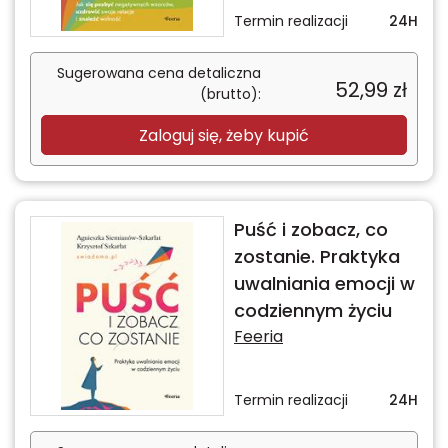
Termin realizacji
24H
Sugerowana cena detaliczna
52,99
zł
(brutto):
Zaloguj się, żeby kupić
Puść i zobacz, co
zostanie. Praktyka
uwalniania emocji w
codziennym życiu
Feeria
Termin realizacji
24H