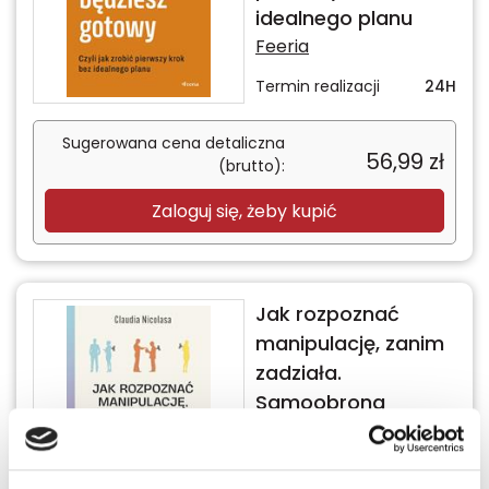
idealnego planu
Feeria
Termin realizacji
24H
Sugerowana cena detaliczna
56,99
zł
(brutto):
Zaloguj się, żeby kupić
Jak rozpoznać
manipulację, zanim
zadziała.
Samoobrona
psychologiczna
Feeria