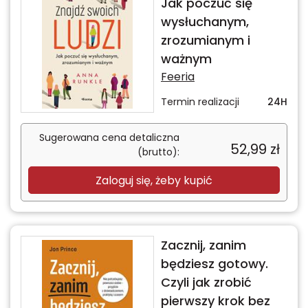
Jak poczuć się
wysłuchanym,
zrozumianym i
ważnym
Feeria
Termin realizacji
24H
Sugerowana cena detaliczna
52,99
zł
(brutto):
Zaloguj się, żeby kupić
Zacznij, zanim
będziesz gotowy.
Czyli jak zrobić
pierwszy krok bez