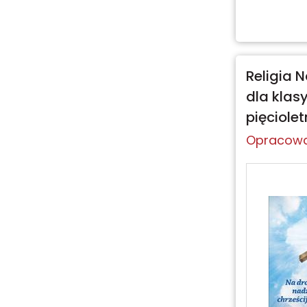
Religia 
dla klasy
pięciole
Opracowa