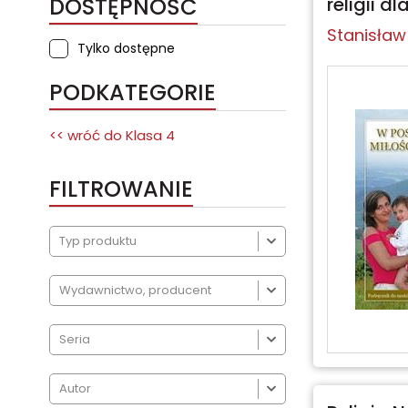
DOSTĘPNOŚĆ
religii d
Stanisła
Tylko dostępne
PODKATEGORIE
<< wróć do
Klasa 4
FILTROWANIE



