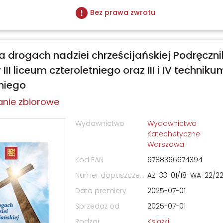
Bez prawa zwrotu
Na drogach nadziei chrześcijańskiej Podręczni
 III liceum czteroletniego oraz III i IV techniku
tniego
nie zbiorowe
Wydawnictwo
Wydawnictwo
Katechetyczne
Warszawa
Kod EAN
9788366674394
Numer dopuszczenia
AZ-33-01/18-WA-22/2
Data premiery
2025-07-01
Sprzedaż od
2025-07-01
Rodzaj
Książki