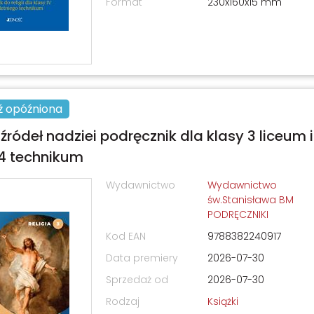
Format
230x160x15 mm
ź opóźniona
 źródeł nadziei podręcznik dla klasy 3 liceum i
i 4 technikum
Wydawnictwo
Wydawnictwo
św.Stanisława BM
PODRĘCZNIKI
Kod EAN
9788382240917
Data premiery
2026-07-30
Sprzedaż od
2026-07-30
Rodzaj
Książki