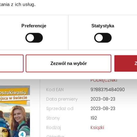
Okładka
Miękka
nia z ich usług.
Format
235x165x7 mm
Bez prawa zwrotu
Preferencje
Statystyka
W poszukiwaniu miejsca w świecie klasa 4 LO
kosa
Zezwól na wybór
Z
Wydawnictwo
GAUDIUM
PODRĘCZNIKI
Kod EAN
9788375484090
Data premiery
2023-08-23
Sprzedaż od
2023-08-23
Strony
192
Rodzaj
Książki