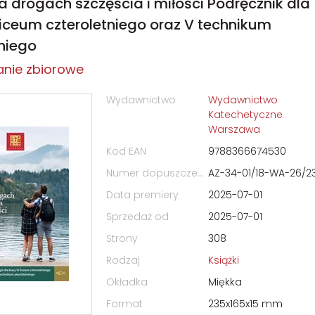
Na drogach szczęścia i miłości Podręcznik dla
 liceum czteroletniego oraz V technikum
tniego
nie zbiorowe
Wydawnictwo
Wydawnictwo
Katechetyczne
Warszawa
Kod EAN
9788366674530
Numer dopuszczenia
AZ-34-01/18-WA-26/2
Data premiery
2025-07-01
Sprzedaż od
2025-07-01
Strony
308
Rodzaj
Książki
Okładka
Miękka
Format
235x165x15 mm