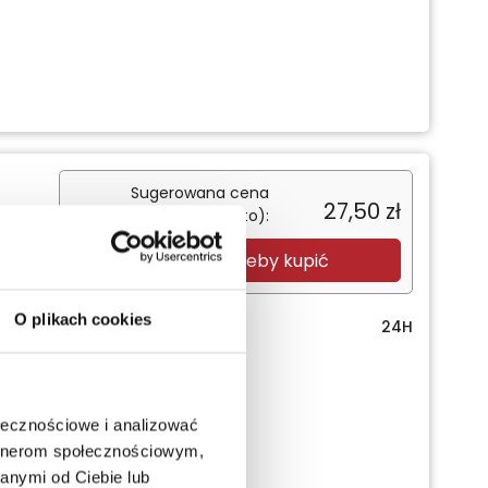
Sugerowana cena
27,50
zł
detaliczna (brutto):
Zaloguj się, żeby kupić
O plikach cookies
Termin realizacji
24H
ołecznościowe i analizować
artnerom społecznościowym,
anymi od Ciebie lub