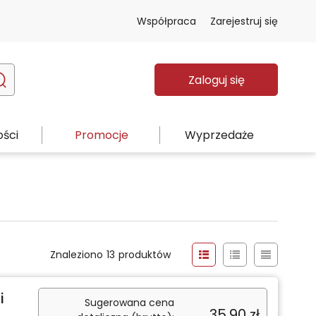
Współpraca
Zarejestruj się
Zaloguj się
ści
Promocje
Wyprzedaże
Znaleziono
13
produktów
i
Sugerowana cena
35,90
zł