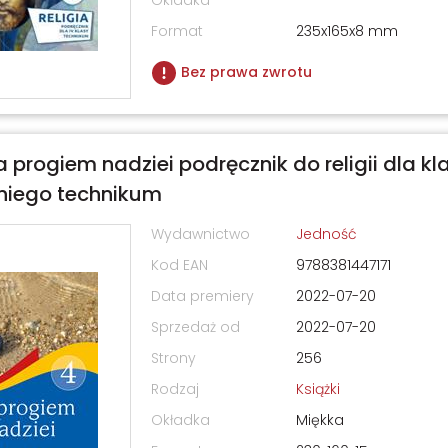
Okładka
Format
235x165x8 mm
Bez prawa zwrotu
a progiem nadziei podręcznik do religii dla kl
tniego technikum
Wydawnictwo
Jedność
Kod EAN
9788381447171
Data premiery
2022-07-20
Sprzedaż od
2022-07-20
Strony
256
Rodzaj
Książki
Okładka
Miękka