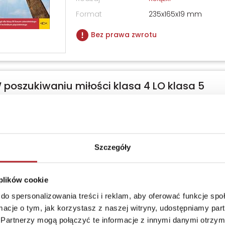
Format
235x165x19 mm
Bez prawa zwrotu
W poszukiwaniu miłości klasa 4 LO klasa 5
um
Wydawnictwo
GAUDIUM
PODRĘCZNIKI
Kod EAN
9788375484076
Szczegóły
Data premiery
2023-08-23
Sprzedaż od
2023-08-23
 plików cookie
Strony
176
do spersonalizowania treści i reklam, aby oferować funkcje sp
ormacje o tym, jak korzystasz z naszej witryny, udostępniamy p
Rodzaj
Książki
Partnerzy mogą połączyć te informacje z innymi danymi otrzym