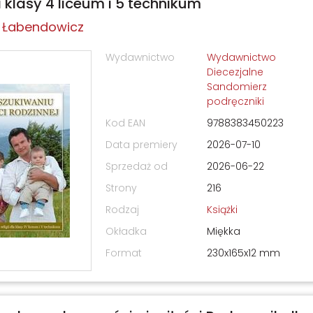
la klasy 4 liceum i 5 technikum
w Łabendowicz
Wydawnictwo
Wydawnictwo
Diecezjalne
Sandomierz
podręczniki
Kod EAN
9788383450223
Data premiery
2026-07-10
Sprzedaż od
2026-06-22
Strony
216
Rodzaj
Książki
Okładka
Miękka
Format
230x165x12 mm