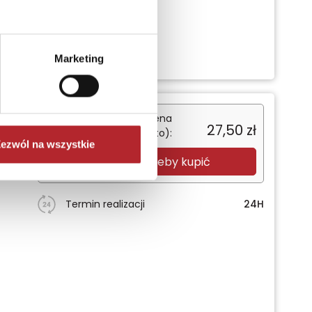
Marketing
Sugerowana cena
27,50
zł
detaliczna (brutto):
ezwól na wszystkie
Zaloguj się, żeby kupić
Termin realizacji
24H