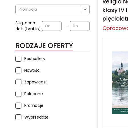
Religia 
klasy IV

pięciole
Sug. cena
-
Opracowa
det. (brutto):
RODZAJE OFERTY
Bestsellery
Nowości
Zapowiedzi
Polecane
Promocje
Wyprzedaże