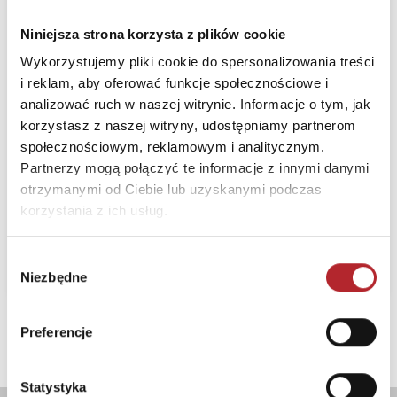
Dostosowanie
wymagań
Niniejsza strona korzysta z plików cookie
edukacyjnych II
Wykorzystujemy pliki cookie do spersonalizowania treści
etap edukacyjny
i reklam, aby oferować funkcje społecznościowe i
Nowe wydanie
analizować ruch w naszej witrynie. Informacje o tym, jak
Harmonia
korzystasz z naszej witryny, udostępniamy partnerom
społecznościowym, reklamowym i analitycznym.
Termin realizacji
24H
Partnerzy mogą połączyć te informacje z innymi danymi
otrzymanymi od Ciebie lub uzyskanymi podczas
Sugerowana cena detaliczna
korzystania z ich usług.
30,00
zł
(brutto):
Zaloguj się, żeby kupić
Wybór
Niezbędne
zgody
Preferencje
z
1
Statystyka