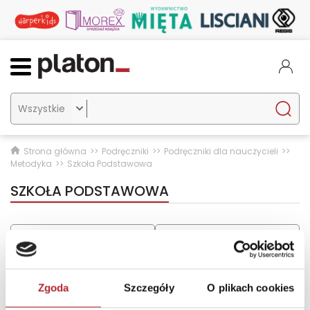

Strona główna
Podręczniki
Podręczniki dla nauczycieli
Metodyka
Szkoła Podstawowa
SZKOŁA PODSTAWOWA
Sortuj
Domyślny
Pokaż na stronie
20
Kategorie i filtry
Zgoda
Szczegóły
O plikach cookies