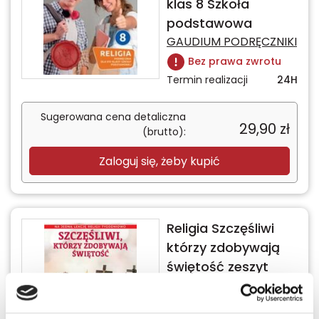
klas 8 Szkoła
podstawowa
GAUDIUM PODRĘCZNIKI
Bez prawa zwrotu
Termin realizacji
24H
Sugerowana cena detaliczna
29,90
zł
(brutto):
Zaloguj się, żeby kupić
Religia Szczęśliwi
którzy zdobywają
świętość zeszyt
ucznia dla klasy 8
szkoły podstawowej