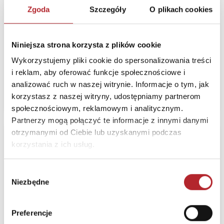
na 1 godzinę
Zgoda
Szczegóły
O plikach cookies
Jedność
Termin realizacji
24H
Niniejsza strona korzysta z plików cookie
Sugerowana cena detaliczna
Wykorzystujemy pliki cookie do spersonalizowania treści
18,00
zł
(brutto):
i reklam, aby oferować funkcje społecznościowe i
analizować ruch w naszej witrynie. Informacje o tym, jak
Zaloguj się, żeby kupić
korzystasz z naszej witryny, udostępniamy partnerom
społecznościowym, reklamowym i analitycznym.
Partnerzy mogą połączyć te informacje z innymi danymi
otrzymanymi od Ciebie lub uzyskanymi podczas
Religia Duch Święty
korzystania z ich usług.
nas uświęca
Podręcznik dla klasy
Wybór
VIII szkoły
Niezbędne
zgody
podstawowej
Wydawnictwo
Preferencje
Katechetyczne Płock