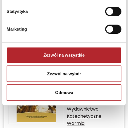
Bez prawa zwrotu
Termin realizacji
24H
Statystyka
Sugerowana cena detaliczna
Marketing
35,00
zł
(brutto):
Zaloguj się, żeby kupić
Zezwól na wszystkie
Religia Duch Święty
Zezwól na wybór
nas uświęca
Podręcznik dla klasy
Odmowa
VIII szkoły
podstawowej
Wydawnictwo
Katechetyczne
Warmia