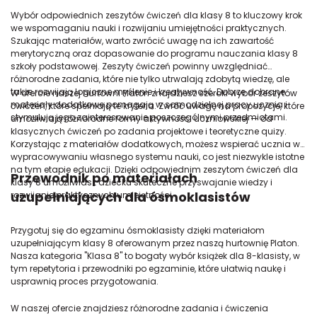
Wybór odpowiednich zeszytów ćwiczeń dla klasy 8 to kluczowy krok
we wspomaganiu nauki i rozwijaniu umiejętności praktycznych.
Szukając materiałów, warto zwrócić uwagę na ich zawartość
merytoryczną oraz dopasowanie do programu nauczania klasy 8
szkoły podstawowej. Zeszyty ćwiczeń powinny uwzględniać
różnorodne zadania, które nie tylko utrwalają zdobytą wiedzę, ale
także rozwijają logiczne myślenie i kreatywność. Dobrze dobrane
W ofercie naszej hurtowni Platon znajdziesz szeroki wybór zeszytów
materiały dodatkowe pomagają w samodzielnej pracy ucznia i
ćwiczeń, które spełniają te kryteria. Zwróć uwagę na propozycje, które
stymulują jego zainteresowanie poszczególnymi przedmiotami.
umożliwiają różnorodne formy aktywności uczniowskiej — od
klasycznych ćwiczeń po zadania projektowe i teoretyczne quizy.
Korzystając z materiałów dodatkowych, możesz wspierać ucznia w
wypracowywaniu własnego systemu nauki, co jest niezwykle istotne
na tym etapie edukacji. Dzięki odpowiednim zeszytom ćwiczeń dla
Przewodnik po materiałach
klasy 8 umożliwiasz dziecku skuteczne przyswajanie wiedzy i
uzupełniających dla ósmoklasistów
rozwijanie praktycznych umiejętności.
Przygotuj się do egzaminu ósmoklasisty dzięki materiałom
uzupełniającym klasy 8 oferowanym przez naszą hurtownię Platon.
Nasza kategoria "Klasa 8" to bogaty wybór książek dla 8-klasisty, w
tym repetytoria i przewodniki po egzaminie, które ułatwią naukę i
usprawnią proces przygotowania.
W naszej ofercie znajdziesz różnorodne zadania i ćwiczenia