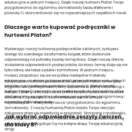
edukacyjne w jednym miejscu. Dzięki naszej hurtowni Platon Twoje
przygotowania do egzaminu ósmoklasisty będą efektywne i
pozwolą Ci skoncentrować się na najważniejszych aspektach nauki.
Dlaczego warto kupować podręczniki w
hurtowni Platon?
Wybierając naszą hurtownię podręczników szkolnych, zyskujesz
dostęp do szerokiego asortymentu książek, które doskonale
odpowiadają na potrzeby każdej ósmej klasy. Dzięki naszej ofercie,
znalezienie odpowiednich podręczników do klasy ósmej staje się nie
tylko łatwe, ale także szybkie i komfortowe. W jednym miejscu
możesz zaopatrzyć się we wszystkie niezbędne materiały
edukacyjne, co eliminuje konieczność przeszukiwania wielu różnych
Korzystanie z hurtowni podręczników szkolnych Platon to nie tylko
sklepów w poszukiwaniu pojedynczych pozycji. Wybór naszej
wygoda, ale i profesjonalizm, który zapewnia ci pełną satysfakcję z
hurtowni daje Ci pewność, że wszystkie książki do ósmej klasy, które
zakupu. Dbamy o to, aby nasza oferta była kompleksowa i zawsze
dostarczamy, są zgodne z obowiązującą podstawą programową i
aktualna, co pozwala ci skoncentrować się na tym, co
wspierają efektywną naukę.
najważniejsze – efektywnej nauce i przygotowaniu do egzaminu
ósmoklasisty. Z naszą hurtownią Platon każda Twoja decyzja
zakupowa staje się inwestycją w przyszłość. Skorzystaj z możliwości,
Jak wybrać odpowiednie zeszyty ćwiczeń
jakie daje nasza hurtownia, i otwórz sobie drzwi do wszechstronnej
dla klasy 8?
edukacji, która przygotuje Cię na kolejne etapy Twojej edukacyjnej
drogi.