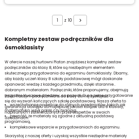
z
10
Kompletny zestaw podręczników dla
ósmoklasisty
W ofercie naszej hurtowni Platon znajdziesz kompletny zestaw
podręczników do klasy 8, które są niezbędnym elementem
skutecznego przygotowania do egzaminu ósmoklasisty. Dbamy,
aby każdy uczeń klasy 8 szkoły podstawowej mógł doskonale
opanować wiedzę z każdego przedmiotu, dzięki starannie
dobranym materiałom. Podręczniki, które proponujemy, obejmują
wszystkie kluczowe dziedziny, co pozwoli Ci na pełne przygotowanie
Dzięki naszym podręcznikom do klasy ósmej zyskujesz:
się do wyzwań kończących szkołę podstawową. Nasza oferta to
wszechstronne podejście do różnych przedmiotów, takich jak
gwarancja dostępu do najlepszej jakości książek dla 8 klasisty,
matematyka, język polski czy biologia,
napisanych i zatwierdzonych przez ekspertów w swoich
pewność, że materiały są zgodne z aktualną podstawą
dziedzinach.
programową,
kompleksowe wsparcie w przygotowaniach do egzaminu.
Skorzystaj z naszej oferty i uzyskaj wszystkie niezbędne materiały