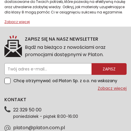
dostosowane do Twoich potrzeb, które pozwolą na efektywną naukę
oraz utrwalenie zdobytej wiedzy. Odkryj, jak materiały uzupełniające
dla klasy 8 mogą pomóc Ci w osiągnięciu sukcesu na egzaminie.
ZAPISZ SIĘ NA NASZ NEWSLETTER
Bądź na bieżąco z nowościami oraz
promocjami dostępnymi w Platon.
ZAPISZ
Chcę otrzymywać od Platon Sp. z o.o. na wskazany
przeze mnie adres e-mail informacje marketingowe
Zobacz więcej
dotyczące oferty platon.com.pl. Wszelkie informacje
KONTAKT
dotyczące danych osobowych znajdziesz w naszej
Polityce prywatności. Zgodę możesz wycofać w
22 329 50 00
każdym czasie. Wycofanie zgody nie wpłynie na
poniedziałek - piątek 8:00-16:00
zgodność z prawem przetwarzania dokonanego przed
jej wycofaniem.*
platon@platon.com.pl