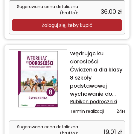
Sugerowana cena detaliczna
36,00
zł
(brutto):
Zaloguj się, żeby kupić
Wędrując ku
dorosłości
Ćwiczenia dla klasy
8 szkoły
podstawowej
wychowanie do
życia w rodzinie
Rubikon podręczniki
Termin realizacji
24H
Sugerowana cena detaliczna
19,01
zł
(brutto):