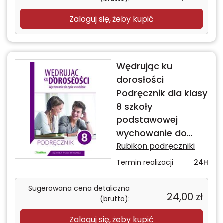
Zaloguj się, żeby kupić
Wędrując ku
dorosłości
Podręcznik dla klasy
8 szkoły
podstawowej
wychowanie do
życia w rodzinie
Rubikon podręczniki
Termin realizacji
24H
Sugerowana cena detaliczna
24,00
zł
(brutto):
Zaloguj się, żeby kupić