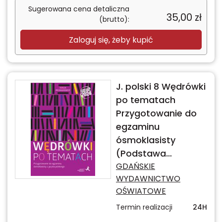
Sugerowana cena detaliczna
35,00
zł
(brutto):
Zaloguj się, żeby kupić
J. polski 8 Wędrówki
po tematach
Przygotowanie do
egzaminu
ósmoklasisty
(Podstawa
programowa 2024)
GDAŃSKIE
WYDAWNICTWO
OŚWIATOWE
Termin realizacji
24H