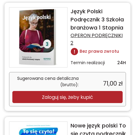
Język Polski
Podręcznik 3 Szkoła
branżowa 1 Stopnia
OPERON PODRĘCZNIKI
2
Bez prawa zwrotu
Termin realizacji
24H
Sugerowana cena detaliczna
71,00
zł
(brutto):
Zaloguj się, żeby kupić
Nowe język polski To
się czyta podręcznik