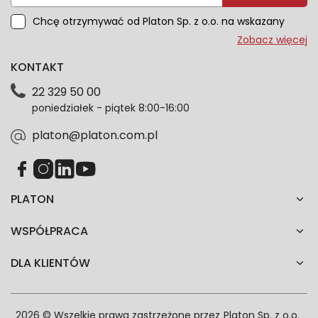
Chcę otrzymywać od Platon Sp. z o.o. na wskazany
przeze mnie adres e-mail informacje marketingowe
Zobacz więcej
dotyczące oferty platon.com.pl. Wszelkie informacje
KONTAKT
dotyczące danych osobowych znajdziesz w naszej
Polityce prywatności. Zgodę możesz wycofać w
22 329 50 00
każdym czasie. Wycofanie zgody nie wpłynie na
poniedziałek - piątek 8:00-16:00
zgodność z prawem przetwarzania dokonanego przed
jej wycofaniem.*
platon@platon.com.pl
PLATON
WSPÓŁPRACA
DLA KLIENTÓW
2026 © Wszelkie prawa zastrzeżone przez
Platon Sp. z o.o.