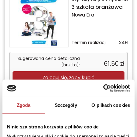
3 szkoła branżowa
Nowa Era
Termin realizacji
24H
Sugerowana cena detaliczna
61,50
zł
(brutto):
Zaloguj się, żeby kupić
Zgoda
Szczegóły
O plikach cookies
z
1
Podręczniki do języka polskiego dla szkoły
Niniejsza strona korzysta z plików cookie
zawodowej
Wykorzystujemy pliki cookie do spersonalizowania treści