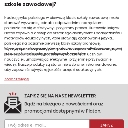
szkole zawodowej?
Nauka języka polskiego w pierwszej klasie szkoły zawodowej może
stanowić wyzwanie, jednak z odpowiednimi narzędziami
przekształca się w efektywny i przyjemny proces. Hurtownia książek
Platon zapewnia dostęp do szerokiego asortymentu podręczników i
materiałów edukacyjnych, które ułatwiają opanowanie języka
polskiego na poziomie pierwszej klasy szkoły branżowej.
Wykorzystanie tych zasobów może znacząco ułatwić proces nauki i
Skorzystaj z naszej oferty podręczników i materiałów edukacyjnych,
przyczynić się do osiągania lepszych wyników.
które odpowiadają na potrzeby nowoczesnych uczniów i
nauczycieli, umożliwiając efektywne i przyjemne przyswajanie
wiedzy. Nasze produkty są starannie wybrane i rekomendowane,
aby zapewnić najwyższą jakość narzędzi edukacyjnych.
ZAPISZ SIĘ NA NASZ NEWSLETTER
Bądź na bieżąco z nowościami oraz
promocjami dostępnymi w Platon.
ZAPISZ