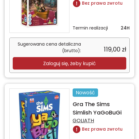
Bez prawa zwrotu
Termin realizacji
24H
Sugerowana cena detaliczna
119,00
zł
(brutto):
Zaloguj się, żeby kupić
Nowość
Gra The Sims
Simlish YaGoBuGi
GOLIATH
Bez prawa zwrotu