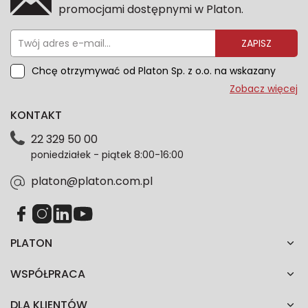
promocjami dostępnymi w Platon.
ZAPISZ
Chcę otrzymywać od Platon Sp. z o.o. na wskazany
przeze mnie adres e-mail informacje marketingowe
Zobacz więcej
dotyczące oferty platon.com.pl. Wszelkie informacje
KONTAKT
dotyczące danych osobowych znajdziesz w naszej
Polityce prywatności. Zgodę możesz wycofać w
22 329 50 00
każdym czasie. Wycofanie zgody nie wpłynie na
poniedziałek - piątek 8:00-16:00
zgodność z prawem przetwarzania dokonanego przed
jej wycofaniem.*
platon@platon.com.pl
PLATON
WSPÓŁPRACA
DLA KLIENTÓW