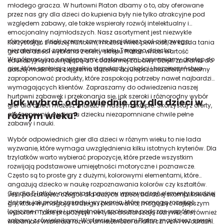
młodego gracza. W hurtowni Platon dbamy o to, aby oferowane
przez nas gry dla dzieci do kupienia były nie tylko atrakcyjne pod
względem zabawy, ale także wspierały rozwój intelektualny i
emocjonalny najmłodszych. Nasz asortyment jest niezwykle
różnorodny, dzięki czemu zawsze znajdziesz coś ciekawego,
Korzystając z naszej hurtowni, możesz mieć pewność, że każda tania
niezależnie od zainteresowań i wieku Twojego dziecka.
gra dla dzieci wybrana z oferty sklepu Platon wnosi wartość
Współpracując z najlepszymi dostawcami, zapewniamy dostęp do
edukacyjną i rozwijającą do codziennej zabawy. Dzięki zaufaniu do
gier, które spełniają wszelkie standardy jakości i bezpieczeństwa.
naszej marki oraz ciągłemu dążeniu do ulepszania oferty możemy
zaproponować produkty, które zaspokoją potrzeby nawet najbardziej
wymagających klientów. Zapraszamy do odwiedzenia naszej
hurtowni zabawek
i przekonania się, jak szeroki i różnorodny wybór
Jak wybrać odpowiednie gry dla dzieci w
gier dla dzieci możesz znaleźć w naszym sklepie. Skorzystaj z oferty,
różnym wieku?
aby zapewnić swojemu dziecku niezapomniane chwile pełne
zabawy i nauki.
Wybór odpowiednich gier dla dzieci w różnym wieku to nie lada
wyzwanie, które wymaga uwzględnienia kilku istotnych kryteriów. Dla
trzylatków warto wybierać propozycje, które przede wszystkim
rozwijają podstawowe umiejętności motoryczne i poznawcze.
Często są to proste gry z dużymi, kolorowymi elementami, które
angażują dziecko w naukę rozpoznawania kolorów czy kształtów.
Gry dla 5 latków natomiast powinny wprowadzać elementy bardziej
Jeśli poszukujesz czegoś dla dużych dzieci, bardziej skomplikowane
złożone, jak proste zasady i wyzwania, które pomogą rozwijać
gry, które wymagają strategii i planowania, mogą być najlepszym
logiczne myślenie i umiejętności społeczne podczas wspólnej
wyborem. Takie propozycje nie tylko dostarczają rozrywki, ale również
zabawy z rówieśnikami. W ofercie hurtowni Platon znajdziesz szeroki
wspaniale wspierają rozwój umiejętności analitycznych i wyobraźni.