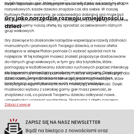
wybór tego typu gier, które wspierają rozwój dzieci na każdym etapie.
Dzięki różnorodności dostępnych u nas artykułów edukacyjnych i
rozrywkowych, każde dziecko znajdzie coś dla siebie. W naszej
hurtowni Platon wierzymy, że odpowiednio dobrana gra może być
Gry jako narzędzie rozwoju umiejętności u
kluczem do twórczego rozwoju młodego umysłu, dlatego starannie
dzieci
selekcjonujemy naszą ofertę, by sprostać oczekiwaniom różnych
grup wiekowych.
Gry dziecięce to doskonałe narzędzie wspierające rozwój zdolności
manualnych i poznawczych Twojego dziecka, a nasza oferta
dostępna w sklepie Platon pomoże Ci wybrać spośród nich te
najlepsze. W tej kategorii możesz znaleźć propozycje dostosowane
do różnych grup wiekowych, w tym gry dla trzylatków, które
pomagają w kształtowaniu zdolności ruchowych poprzez interakcję
z kolorowymi elementami i prostymi mechanizmami. Dzięki grom
Nie zapominaj o rozwoju poznawczym, który wspierają nasze gry dla
dziecięcym, Twoje dziecko może uczyć się precyzji ruchów i
dzieci. Oferujemy różnorodne tanie opcje dla najmłodszych, które
koordynacji, co jest kluczowe w ich wczesnym rozwoju.
uczą logicznego myślenia, liczenia i rozwijają kreatywność. Dzięki
możliwości wyboru z szerokiej gamy gier masz pewność, że
znajdziesz coś, co pozwoli Twojemu dziecku odkrywać nowe
umiejętności i rozwijać wyobraźnię. Skorzystaj z oferty naszego
sklepu Platon, by zapewnić swojemu dziecku nie tylko rozrywkę, ale
też wartościowe wsparcie edukacyjne na każdym etapie rozwoju.
ZAPISZ SIĘ NA NASZ NEWSLETTER
Bądź na bieżąco z nowościami oraz