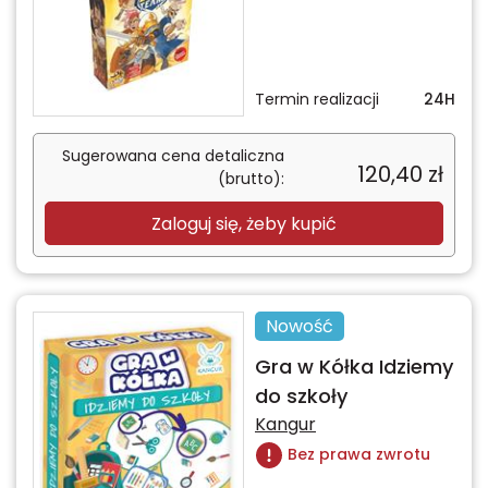
Termin realizacji
24H
Sugerowana cena detaliczna
120,40
zł
(brutto):
Zaloguj się, żeby kupić
Nowość
Gra w Kółka Idziemy
do szkoły
Kangur
Bez prawa zwrotu