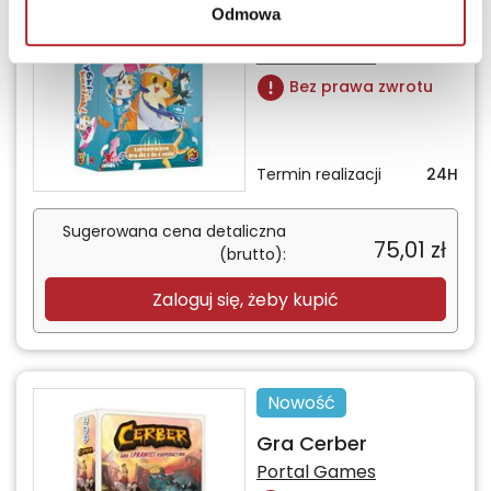
Odmowa
Gra Rybki i Kociaki
Portal Games
Bez prawa zwrotu
Termin realizacji
24H
Sugerowana cena detaliczna
75,01
zł
(brutto):
Zaloguj się, żeby kupić
Nowość
Gra Cerber
Portal Games