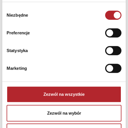
Wybór
Niezbędne
Nowość
zgody
Gra Kierunek Europa
Preferencje
Portal Games
Bez prawa zwrotu
Statystyka
Termin realizacji
24H
Marketing
Sugerowana cena detaliczna
199,00
zł
(brutto):
Zezwól na wszystkie
Zaloguj się, żeby kupić
Zezwól na wybór
Nowość