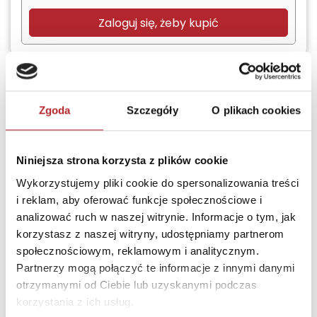
Zaloguj się, żeby kupić
Nowość
Zgoda
Szczegóły
O plikach cookies
Gra Dice Throne X-
Men Box 1
Lucky Duck Games
Niniejsza strona korzysta z plików cookie
Wykorzystujemy pliki cookie do spersonalizowania treści
i reklam, aby oferować funkcje społecznościowe i
Termin realizacji
24H
analizować ruch w naszej witrynie. Informacje o tym, jak
korzystasz z naszej witryny, udostępniamy partnerom
Sugerowana cena detaliczna
społecznościowym, reklamowym i analitycznym.
378,40
zł
(brutto):
Partnerzy mogą połączyć te informacje z innymi danymi
otrzymanymi od Ciebie lub uzyskanymi podczas
Zaloguj się, żeby kupić
korzystania z ich usług.