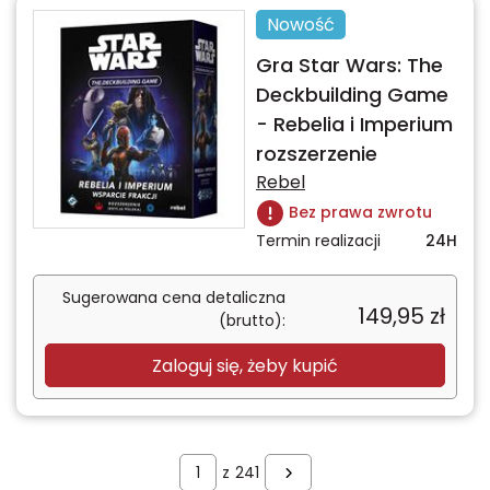
Nowość
Gra Star Wars: The
Deckbuilding Game
- Rebelia i Imperium
rozszerzenie
Rebel
Bez prawa zwrotu
Termin realizacji
24H
Sugerowana cena detaliczna
149,95
zł
(brutto):
Zaloguj się, żeby kupić
z
241