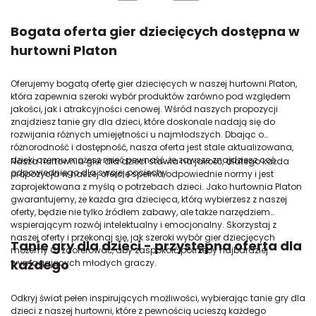
Bogata oferta gier dziecięcych dostępna w
hurtowni Platon
Oferujemy bogatą ofertę gier dziecięcych w naszej hurtowni Platon,
która zapewnia szeroki wybór produktów zarówno pod względem
jakości, jak i atrakcyjności cenowej. Wśród naszych propozycji
znajdziesz tanie gry dla dzieci, które doskonale nadają się do
rozwijania różnych umiejętności u najmłodszych. Dbając o
różnorodność i dostępność, nasza oferta jest stale aktualizowana,
dzięki czemu możesz mieć pewność, że zawsze znajdziesz coś
Nasza hurtownia gier dla dzieci stawia na jakość, dlatego każda
odpowiedniego dla swojej pociechy.
propozycja w naszej ofercie spełnia odpowiednie normy i jest
zaprojektowana z myślą o potrzebach dzieci. Jako hurtownia Platon
gwarantujemy, że każda gra dziecięca, którą wybierzesz z naszej
oferty, będzie nie tylko źródłem zabawy, ale także narzędziem
wspierającym rozwój intelektualny i emocjonalny. Skorzystaj z
naszej oferty i przekonaj się, jak szeroki wybór gier dziecięcych
Tanie gry dla dzieci - przystępna oferta dla
możemy Ci zaoferować, aby zaspokoić potrzeby najbardziej
każdego
wymagających młodych graczy.
Odkryj świat pełen inspirujących możliwości, wybierając tanie gry dla
dzieci z naszej hurtowni, które z pewnością ucieszą każdego