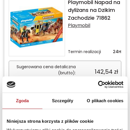
Playmobil Napad na
dyliżans na Dzikim
Zachodzie 71862
Playmobil
Termin realizacji
24H
Sugerowana cena detaliczna
142,54
zł
(brutto):
Zaloguj się, żeby kupić
Zgoda
Szczegóły
O plikach cookies
Playmobil Kominiarz
z koniczynką i
Niniejsza strona korzysta z plików cookie
świnką 9296