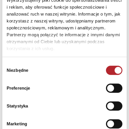
Wykorzystujemy pliki cookie do spersonalizowania treści
Playmobil
i reklam, aby oferować funkcje społecznościowe i
analizować ruch w naszej witrynie. Informacje o tym, jak
korzystasz z naszej witryny, udostępniamy partnerom
społecznościowym, reklamowym i analitycznym.
Partnerzy mogą połączyć te informacje z innymi danymi
otrzymanymi od Ciebie lub uzyskanymi podczas
Sugerowana cena detaliczna
korzystania z ich usług.
17,08
zł
(brutto):
Zaloguj się, żeby kupić
Wybór
Niezbędne
zgody
Preferencje
Playmobil Wiking z
morskim potworem
Statystyka
71830
Playmobil
Marketing