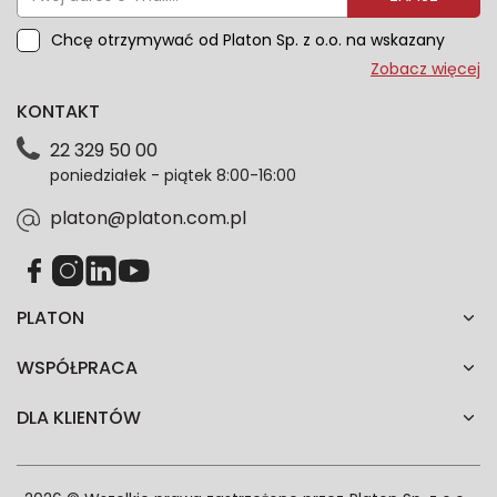
Chcę otrzymywać od Platon Sp. z o.o. na wskazany
przeze mnie adres e-mail informacje marketingowe
Zobacz więcej
dotyczące oferty platon.com.pl. Wszelkie informacje
KONTAKT
dotyczące danych osobowych znajdziesz w naszej
Polityce prywatności. Zgodę możesz wycofać w
22 329 50 00
każdym czasie. Wycofanie zgody nie wpłynie na
poniedziałek - piątek 8:00-16:00
zgodność z prawem przetwarzania dokonanego przed
jej wycofaniem.*
platon@platon.com.pl
PLATON
WSPÓŁPRACA
DLA KLIENTÓW