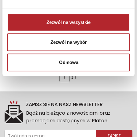
Zezwól na wszystkie
Sugerowana cena detaliczna
165,55
zł
(brutto):
Zezwól na wybór
Zaloguj się, żeby kupić
Odmowa
z
1
ZAPISZ SIĘ NA NASZ NEWSLETTER
Bądź na bieżąco z nowościami oraz
promocjami dostępnymi w Platon.
ZAPISZ