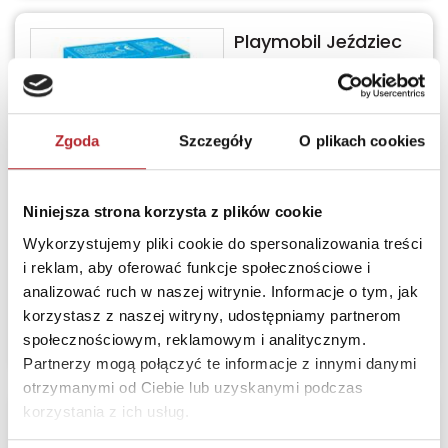
Playmobil Jeździec
turniejowy 71641
Playmobil
Zgoda
Szczegóły
O plikach cookies
Termin realizacji
24H
Niniejsza strona korzysta z plików cookie
Wykorzystujemy pliki cookie do spersonalizowania treści
Sugerowana cena detaliczna
i reklam, aby oferować funkcje społecznościowe i
25,95
zł
(brutto):
analizować ruch w naszej witrynie. Informacje o tym, jak
korzystasz z naszej witryny, udostępniamy partnerom
Zaloguj się, żeby kupić
społecznościowym, reklamowym i analitycznym.
Partnerzy mogą połączyć te informacje z innymi danymi
otrzymanymi od Ciebie lub uzyskanymi podczas
korzystania z ich usług.
Playmobil Ellie z
koniem