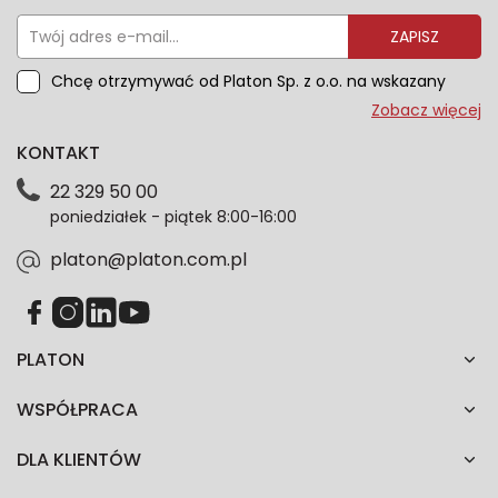
ZAPISZ
Chcę otrzymywać od Platon Sp. z o.o. na wskazany
przeze mnie adres e-mail informacje marketingowe
Zobacz więcej
dotyczące oferty platon.com.pl. Wszelkie informacje
KONTAKT
dotyczące danych osobowych znajdziesz w naszej
Polityce prywatności. Zgodę możesz wycofać w
22 329 50 00
każdym czasie. Wycofanie zgody nie wpłynie na
poniedziałek - piątek 8:00-16:00
zgodność z prawem przetwarzania dokonanego przed
jej wycofaniem.*
platon@platon.com.pl
PLATON
WSPÓŁPRACA
DLA KLIENTÓW