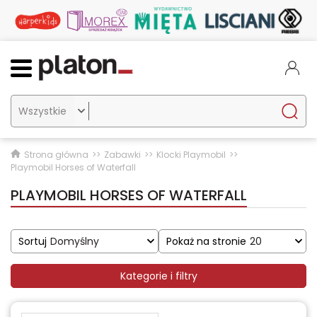

Strona główna
Zabawki
Klocki Playmobil
Playmobil Horses of Waterfall
PLAYMOBIL HORSES OF WATERFALL
Sortuj
Domyślny
Pokaż na stronie
20
Kategorie i filtry