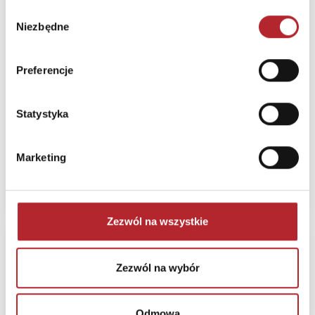
Wybór
Playmobil
Niezbędne
zgody
Preferencje
Termin realizacji
24H
Statystyka
Sugerowana cena detaliczna
100,34
zł
(brutto):
Marketing
Zaloguj się, żeby kupić
Zezwól na wszystkie
Playmobil Klub
miłośników koni
Zezwól na wybór
71638
Playmobil
Odmowa