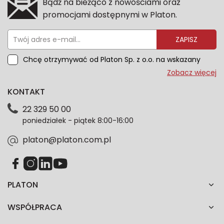
Bądź na bieżąco z nowościami oraz
promocjami dostępnymi w Platon.
ZAPISZ
Chcę otrzymywać od Platon Sp. z o.o. na wskazany
przeze mnie adres e-mail informacje marketingowe
Zobacz więcej
dotyczące oferty platon.com.pl. Wszelkie informacje
KONTAKT
dotyczące danych osobowych znajdziesz w naszej
Polityce prywatności. Zgodę możesz wycofać w
22 329 50 00
każdym czasie. Wycofanie zgody nie wpłynie na
poniedziałek - piątek 8:00-16:00
zgodność z prawem przetwarzania dokonanego przed
jej wycofaniem.*
platon@platon.com.pl
PLATON
WSPÓŁPRACA