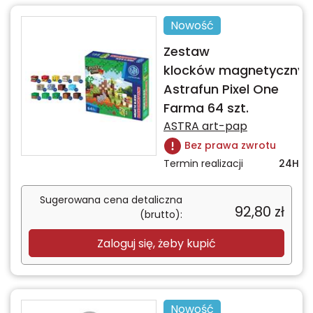
Nowość
Zestaw
klocków magnetycznyc
Astrafun Pixel One
Farma 64 szt.
ASTRA art-pap
Bez prawa zwrotu
Termin realizacji
24H
Sugerowana cena detaliczna
92,80
zł
(brutto):
Zaloguj się, żeby kupić
Nowość