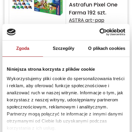
Astrafun Pixel One
Farma 192 szt.
ASTRA art-pap
Bez prawa zwrotu
Termin realizacji
24H
Zgoda
Szczegóły
O plikach cookies
Sugerowana cena detaliczna
286,86
zł
(brutto):
Zaloguj się, żeby kupić
Niniejsza strona korzysta z plików cookie
Wykorzystujemy pliki cookie do spersonalizowania treści
i reklam, aby oferować funkcje społecznościowe i
analizować ruch w naszej witrynie. Informacje o tym, jak
Nowość
korzystasz z naszej witryny, udostępniamy partnerom
społecznościowym, reklamowym i analitycznym.
Zestaw
Partnerzy mogą połączyć te informacje z innymi danymi
klocków magnetycznyc
otrzymanymi od Ciebie lub uzyskanymi podczas
Astrafun Pixel One
korzystania z ich usług.