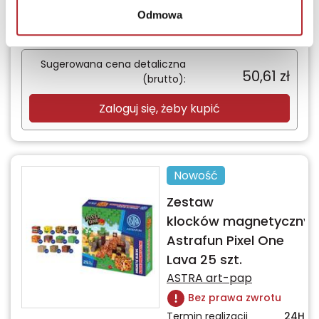
Bez prawa zwrotu
Odmowa
Termin realizacji
24H
Sugerowana cena detaliczna
50,61
zł
(brutto):
Zaloguj się, żeby kupić
Nowość
Zestaw
klocków magnetycznyc
Astrafun Pixel One
Lava 25 szt.
ASTRA art-pap
Bez prawa zwrotu
Termin realizacji
24H