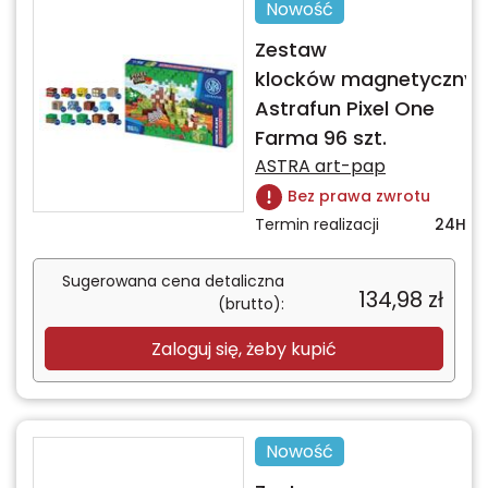
Nowość
Zestaw
klocków magnetycznyc
Astrafun Pixel One
Farma 96 szt.
ASTRA art-pap
Bez prawa zwrotu
Termin realizacji
24H
Sugerowana cena detaliczna
134,98
zł
(brutto):
Zaloguj się, żeby kupić
Nowość