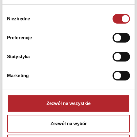
Dżungla 25 szt.
ASTRA art-pap
Wybór
Bez prawa zwrotu
Niezbędne
zgody
Termin realizacji
24H
Preferencje
Sugerowana cena detaliczna
50,61
zł
(brutto):
Statystyka
Zaloguj się, żeby kupić
Marketing
Nowość
Zestaw
Zezwól na wszystkie
klocków magnetycznyc
Astrafun Pixel One
Farma 25 szt.
Zezwól na wybór
ASTRA art-pap