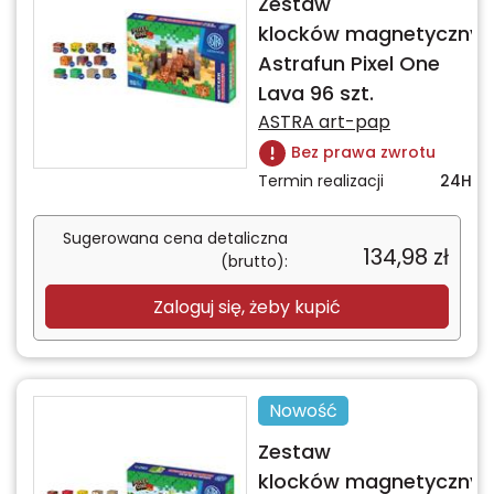
Zestaw
klocków magnetycznyc
Astrafun Pixel One
Lava 96 szt.
ASTRA art-pap
Bez prawa zwrotu
Termin realizacji
24H
Sugerowana cena detaliczna
134,98
zł
(brutto):
Zaloguj się, żeby kupić
Nowość
Zestaw
klocków magnetycznyc