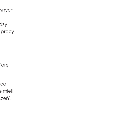
ównych
ędzy
 pracy
forę
ąca
 mieli
zeń".