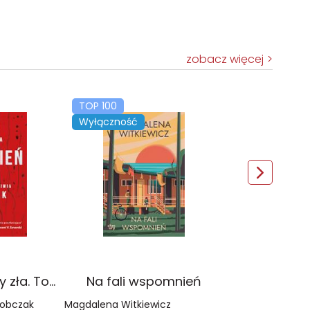
zobacz więcej
TOP 100
Wyłączność
Czerwień. Kolory zła. Tom 1 wyd. 2025
Na fali wspomnień
Sobczak
Magdalena Witkiewicz