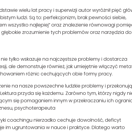
awie wielu lat pracy i superwizji autor wyróżnił pięć gł
tym ludzi. Są to: perfekcjonizm, brak pewności siebie,
iem wszystko najlepiej” oraz znalezienie równowagi pomi
 głębokie zrozumienie tych problemów oraz narzędzia do
 nie tylko wskazuje na najczęstsze problemy i dostarcza
i, ale demonstruje również, jak umiejętnie włączyć meta
chowaniem różnic cechujących obie formy pracy.
ojrzenie na nasze powszechne ludzkie problemy i przekonuj
Lektura przyda się każdemu. Zarówno tym, którzy nigdy nie
jącym się pomaganiem innym w przekraczaniu ich ogranic
biznesu, psychoterapeuta
tyki coachingu nierzadko cechuje dowolność, deficyt
akuje im ugruntowania w nauce i praktyce. Dlatego warto