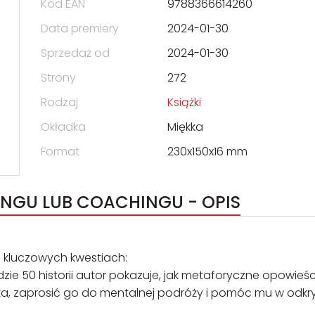
Kod EAN
9788366614260
Data premiery
2024-01-30
Sprzedaż od
2024-01-30
Strony
272
Rodzaj
Książki
Okładka
Miękka
Format
230x150x16 mm
RINGU LUB COACHINGU - OPIS
h kluczowych kwestiach:
ie 50 historii autor pokazuje, jak metaforyczne opowieśc
ta, zaprosić go do mentalnej podróży i pomóc mu w odkr