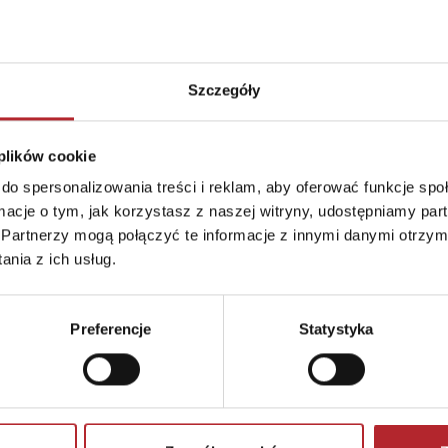
Strony
272
Rodzaj
Książki
Okładka
Miękka
Szczegóły
Format
230x150x16 mm
 plików cookie
do spersonalizowania treści i reklam, aby oferować funkcje sp
ormacje o tym, jak korzystasz z naszej witryny, udostępniamy p
Partnerzy mogą połączyć te informacje z innymi danymi otrzym
nia z ich usług.
Preferencje
Statystyka
dia.pl