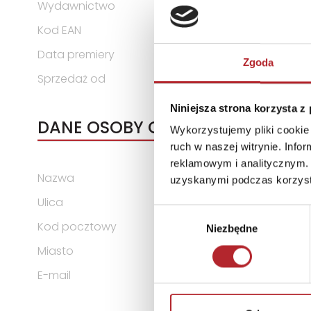
Wydawnictwo
Imprint Media
Kod EAN
9788366614260
Data premiery
2024-01-30
Zgoda
Sprzedaż od
2024-01-30
Niniejsza strona korzysta z
DANE OSOBY ODPOWIEDZIALNEJ
Wykorzystujemy pliki cookie 
ruch w naszej witrynie. Inf
reklamowym i analitycznym. 
Nazwa
Imprint Media
uzyskanymi podczas korzysta
Ulica
ul. Chłodna 22/35
Wybór
Kod pocztowy
00-891
Niezbędne
zgody
Miasto
Warszawa
E-mail
blazej.galkowski@imprintme