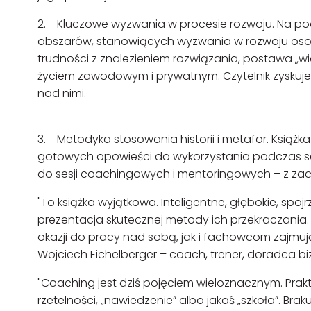
2. Kluczowe wyzwania w procesie rozwoju. Na podst
obszarów, stanowiących wyzwania w rozwoju osobis
trudności z znalezieniem rozwiązania, postawa „w
życiem zawodowym i prywatnym. Czytelnik zyskuje
nad nimi.
3. Metodyka stosowania historii i metafor. Książka
gotowych opowieści do wykorzystania podczas sesj
do sesji coachingowych i mentoringowych – z za
"To książka wyjątkowa. Inteligentne, głębokie, sp
prezentacja skutecznej metody ich przekraczania. 
okazji do pracy nad sobą, jak i fachowcom zajmu
Wojciech Eichelberger – coach, trener, doradca 
"Coaching jest dziś pojęciem wieloznacznym. Prak
rzetelności, „nawiedzenie” albo jakaś „szkoła”. Br