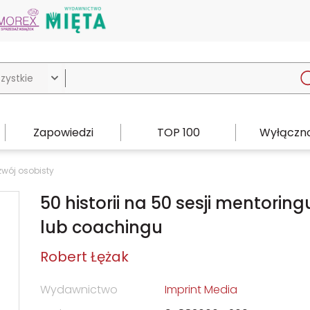

Zapowiedzi
TOP 100
Wyłączno
wój osobisty
50 historii na 50 sesji mentoring
lub coachingu
Robert Łężak
Wydawnictwo
Imprint Media