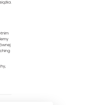
siążka.
etnim
ademy
łównej
aching
chy,