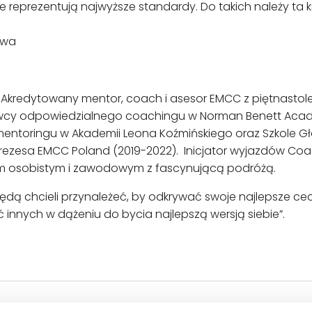
reprezentują najwyższe standardy. Do takich należy ta k
twa
. Akredytowany mentor, coach i asesor EMCC z piętnastol
adowcy odpowiedzialnego coachingu w Norman Benett Ac
entoringu w Akademii Leona Koźmińskiego oraz Szkole G
rezesa EMCC Poland (2019-2022). Inicjator wyjazdów Co
jem osobistym i zawodowym z fascynującą podróżą.
 będą chcieli przynależeć, by odkrywać swoje najlepsze ce
ć innych w dążeniu do bycia najlepszą wersją siebie”.