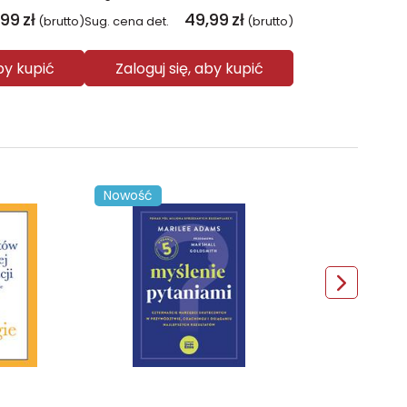
,99
zł
49,99
zł
(brutto)
Sug. cena det.
(brutto)
aby kupić
Zaloguj się, aby kupić
Nowość