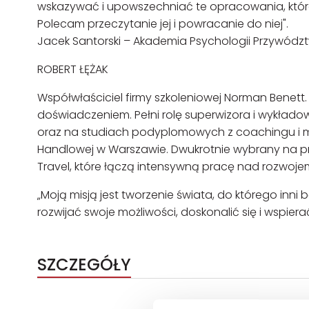
wskazywać i upowszechniać te opracowania, które 
Polecam przeczytanie jej i powracanie do niej".
Jacek Santorski – Akademia Psychologii Przywódz
ROBERT ŁĘŻAK
Współwłaściciel firmy szkoleniowej Norman Benett
doświadczeniem. Pełni rolę superwizora i wykł
oraz na studiach podyplomowych z coachingu i m
Handlowej w Warszawie. Dwukrotnie wybrany na p
Travel, które łączą intensywną pracę nad rozwo
„Moją misją jest tworzenie świata, do którego inni
rozwijać swoje możliwości, doskonalić się i wspiera
SZCZEGÓŁY