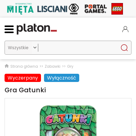

Strona główna
Zabawki
Gry
Wyczerpany
Wyłączność
Gra Gatunki