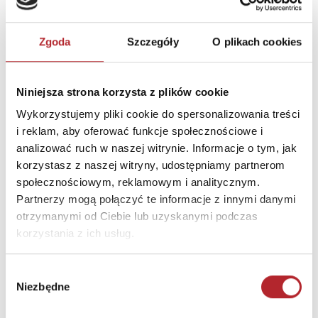
Zgoda
Szczegóły
O plikach cookies
Niniejsza strona korzysta z plików cookie
Wykorzystujemy pliki cookie do spersonalizowania treści
i reklam, aby oferować funkcje społecznościowe i
analizować ruch w naszej witrynie. Informacje o tym, jak
korzystasz z naszej witryny, udostępniamy partnerom
Gra Mölkky w skrzynce
społecznościowym, reklamowym i analitycznym.
Tactic Games
Partnerzy mogą połączyć te informacje z innymi danymi
otrzymanymi od Ciebie lub uzyskanymi podczas
236,44
zł
Sug. cena det.
(brutto)
korzystania z ich usług.
Zaloguj się, aby kupić
Wybór
Niezbędne
zgody
NAJCZĘŚCIEJ KUPOWANE
zobacz więcej