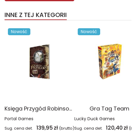
INNE Z TEJ KATEGORII
Nowość
Nowość
Księga Przygód Robinson Crusoe
Gra Tag Team
Portal Games
Lucky Duck Games
139,95
zł
120,40
zł
Sug. cena det.
(brutto)
Sug. cena det.
(br