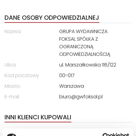
DANE OSOBY ODPOWIEDZIALNEJ
Nazwa
GRUPA WYDAWNICZA
FOKSAL SPÓŁKA Z
OGRANICZONĄ
ODPOWIEDZIALNOŚCIĄ
Ulica
ul. Marszałkowska 116/122
Kod pocztowy
00-017
Miasto
Warszawa
E-mail
biuro@gwfoksal.pl
INNI KLIENCI KUPOWALI