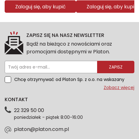
Zaloguj się, aby kupić
Zaloguj się, aby kupić
ZAPISZ SIĘ NA NASZ NEWSLETTER
Bądź na bieżąco z nowościami oraz
promocjami dostępnymi w Platon.
ZAPISZ
Chcę otrzymywać od Platon Sp. z o.o. na wskazany
przeze mnie adres e-mail informacje marketingowe
Zobacz więcej
dotyczące oferty platon.com.pl. Wszelkie informacje
KONTAKT
dotyczące danych osobowych znajdziesz w naszej
Polityce prywatności. Zgodę możesz wycofać w
22 329 50 00
każdym czasie. Wycofanie zgody nie wpłynie na
poniedziałek - piątek 8:00-16:00
zgodność z prawem przetwarzania dokonanego przed
jej wycofaniem.*
platon@platon.com.pl