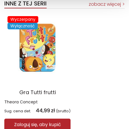
INNE Z TEJ SERII
zobacz więcej
Wyczerpany
Wyłączność
Gra Tutti frutti
Theora Concept
44,99
zł
Sug. cena det.
(brutto)
Zaloguj się, aby kupić