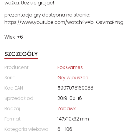
ważka. Ucz się grając!
prezentacja gry dostępna na stronie:
https://www.youtube.com/watch?v=b-OsVmxRYNg
Wiek: +6
SZCZEGÓŁY
Producent
Fox Games
Seria
Gry w puszce
Kod EAN
5907078169088
Sprzedaż od
2019-05-16
Rodzaj
Zabawki
Format
147x110x32 mm
Kategoria wiekowa
6 - 106