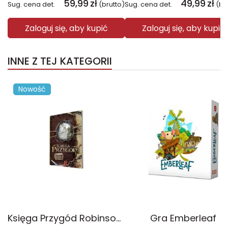
59,99
zł
49,99
zł
Sug. cena det.
(brutto)
Sug. cena det.
(br
Zaloguj się, aby kupić
Zaloguj się, aby kupić
INNE Z TEJ KATEGORII
Nowość
Księga Przygód Robinson Crusoe
Gra Emberleaf