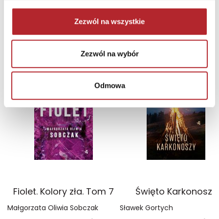
Zezwól na wszystkie
NAJCZĘŚCIEJ KUPOWANE
zobacz więcej
Zezwól na wybór
TOP 100
TOP 100
Wyłączność
Wyłączność
Odmowa
Fiolet. Kolory zła. Tom 7
Święto Karkonoszy
Małgorzata Oliwia Sobczak
Sławek Gortych