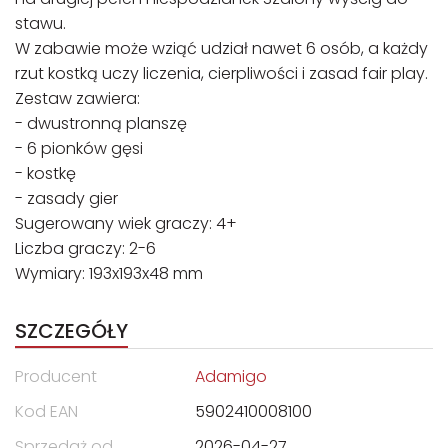
stawu.
W zabawie może wziąć udział nawet 6 osób, a każdy
rzut kostką uczy liczenia, cierpliwości i zasad fair play.
Zestaw zawiera:
- dwustronną planszę
- 6 pionków gęsi
- kostkę
- zasady gier
Sugerowany wiek graczy: 4+
Liczba graczy: 2-6
Wymiary: 193x193x48 mm
SZCZEGÓŁY
Producent
Adamigo
Kod EAN
5902410008100
Sprzedaż od
2026-04-27