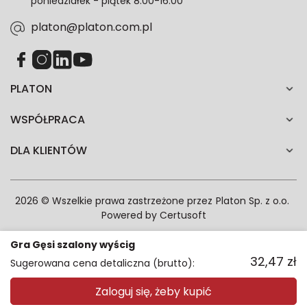
poniedziałek - piątek 8:00-16:00
zgodność z prawem przetwarzania dokonanego przed
jej wycofaniem.*
platon@platon.com.pl
PLATON
WSPÓŁPRACA
DLA KLIENTÓW
2026 © Wszelkie prawa zastrzeżone przez
Platon Sp. z o.o.
Powered by
Certusoft
Gra Gęsi szalony wyścig
32,47
zł
Sugerowana cena detaliczna (brutto):
Zaloguj się, żeby kupić