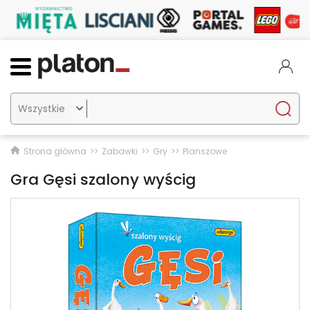

Strona główna
Zabawki
Gry
Planszowe
Gra Gęsi szalony wyścig