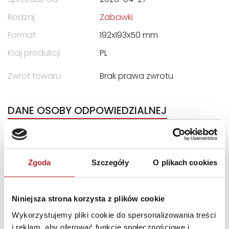
Rodzaj
Zabawki
Format
192x193x50 mm
Kraj produkcji
PL
Zwrot towaru
Brak prawa zwrotu
DANE OSOBY ODPOWIEDZIALNEJ
Nazwa
ADAMIGO ADAM
DZIEWIĄTKOWSKI
Zgoda
Szczegóły
O plikach cookies
Ulica
ul. Wręczycka 68
Kod pocztowy
42-202
Miasto
Częstochowa
Niniejsza strona korzysta z plików cookie
Wykorzystujemy pliki cookie do spersonalizowania treści
E-mail
biuro@adamigo.pl
i reklam, aby oferować funkcje społecznościowe i