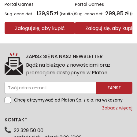
Portal Games
Portal Games
139,95
zł
299,95
zł
Sug. cena det.
(brutto)
Sug. cena det.
(br
Zaloguj się, aby kupić
Zaloguj się, aby kupić
ZAPISZ SIĘ NA NASZ NEWSLETTER
Bądź na bieżąco z nowościami oraz
promocjami dostępnymi w Platon.
ZAPISZ
Chcę otrzymywać od Platon Sp. z o.o. na wskazany
przeze mnie adres e-mail informacje marketingowe
Zobacz więcej
dotyczące oferty platon.com.pl. Wszelkie informacje
KONTAKT
dotyczące danych osobowych znajdziesz w naszej
Polityce prywatności. Zgodę możesz wycofać w
22 329 50 00
każdym czasie. Wycofanie zgody nie wpłynie na