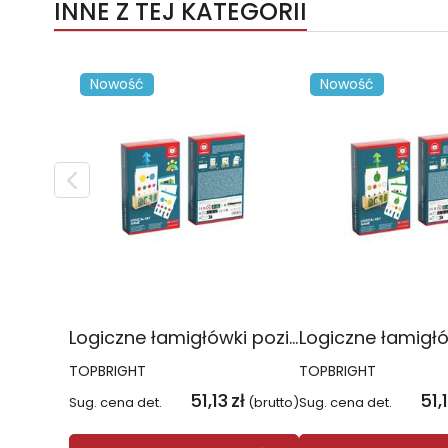
INNE Z TEJ KATEGORII
Nowość
Nowość
Logiczne łamigłówki poziom ekspert
TOPBRIGHT
TOPBRIGHT
51,13
zł
51,
Sug. cena det.
(brutto)
Sug. cena det.