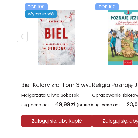
TOP 100
TOP 100
Wyłączność
Biel. Kolory zła. Tom 3 wyd. 2025
Małgorzata Oliwia Sobczak
Opracowanie zbioro
49,99
zł
23,
Sug. cena det.
(brutto)
Sug. cena det.
Zaloguj się, aby kupić
Zaloguj się, ab