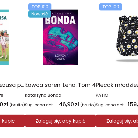
TOP 100
TOP 100
Nowość
Religia Poznaję Jezusa podręcznik dla klasy 3 szkoły podstawowej
Łowca saren. Lena. Tom 4
we
Katarzyna Bonda
PATIO
00
zł
46,90
zł
159
(brutto)
Sug. cena det.
(brutto)
Sug. cena det.
y kupić
Zaloguj się, aby kupić
Zaloguj się, 