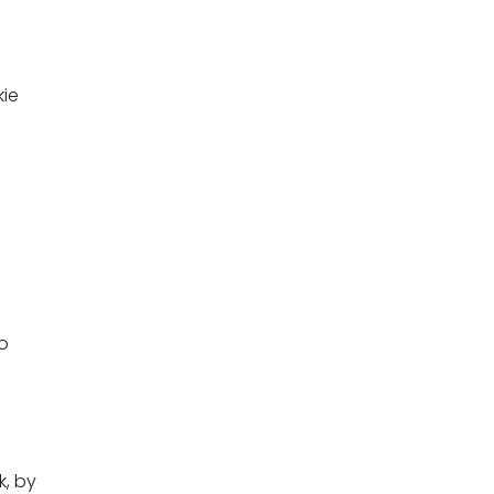
kie
o
k, by