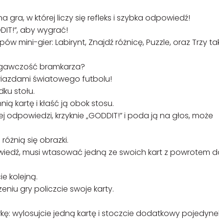
gra, w której liczy się refleks i szybka odpowiedź!
DIT!”, aby wygrać!
 mini-gier: Labirynt, Znajdź różnicę, Puzzle, oraz Trzy ta
rzegawczość bramkarza?
iazdami światowego futbolu!
dku stołu.
ą kartę i kłaść ją obok stosu.
j odpowiedzi, krzyknie „GODDIT!” i poda ją na głos, może
różnią się obrazki.
powiedź, musi wtasować jedną ze swoich kart z powrotem d
e kolejną.
niu gry policzcie swoje karty.
wkę: wylosujcie jedną kartę i stoczcie dodatkowy pojedyne