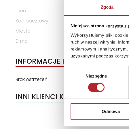
ODPOWIEDZIALNOŚCIĄ
Zgoda
Ulica
al. Grunwaldzka 472B
Kod pocztowy
80-309
Niniejsza strona korzysta z
Miasto
Gdańsk
Wykorzystujemy pliki cookie 
E-mail
polska@winningmoves.pl
ruch w naszej witrynie. Inf
reklamowym i analitycznym. 
uzyskanymi podczas korzysta
INFORMACJE I OSTRZEŻENIA
Wybór
Niezbędne
zgody
Brak ostrzeżeń.
INNI KLIENCI KUPOWALI
Odmowa