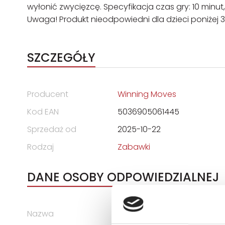
wyłonić zwycięzcę. Specyfikacja czas gry: 10 minut, l
Uwaga! Produkt nieodpowiedni dla dzieci poniżej 3 
SZCZEGÓŁY
Producent
Winning Moves
Kod EAN
5036905061445
Sprzedaż od
2025-10-22
Rodzaj
Zabawki
DANE OSOBY ODPOWIEDZIALNEJ
Nazwa
WINNING MOVES POLSKA SP