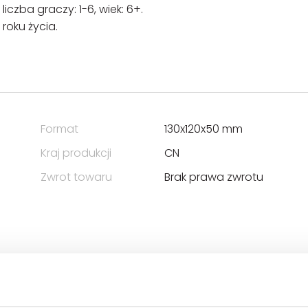
iczba graczy: 1-6, wiek: 6+.
roku życia.
Format
130x120x50 mm
Kraj produkcji
CN
Zwrot towaru
Brak prawa zwrotu
ÓŁKA Z OGRNICZONĄ