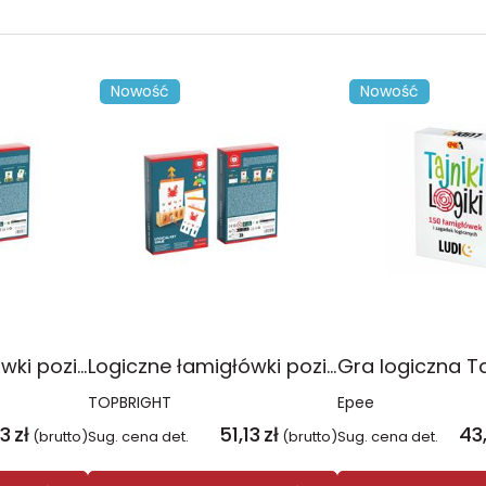
Nowość
Nowość
Logiczne łamigłówki poziom zaawansowany
Logiczne łamigłówki poziom podstawowy
TOPBRIGHT
Epee
13
zł
51,13
zł
43
(brutto)
Sug. cena det.
(brutto)
Sug. cena det.