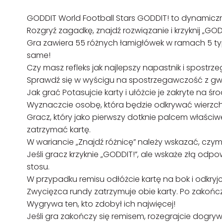
GODDIT World Football Stars GODDIT! to dynamiczna 
Rozgryź zagadkę, znajdź rozwiązanie i krzyknij „GOD
Gra zawiera 55 różnych łamigłówek w ramach 5 typów
same!
Czy masz refleks jak najlepszy napastnik i spost
Sprawdź się w wyścigu na spostrzegawczość z gw
Jak grać Potasujcie karty i ułóżcie je zakryte na śro
Wyznaczcie osobę, która będzie odkrywać wierzchni
Gracz, który jako pierwszy dotknie palcem właściwe
zatrzymać kartę.
W wariancie „Znajdź różnicę” należy wskazać, czym 
Jeśli gracz krzyknie „GODDIT!”, ale wskaże złą od
stosu.
W przypadku remisu odłóżcie kartę na bok i odkryjci
Zwycięzca rundy zatrzymuje obie karty. Po zakończe
Wygrywa ten, kto zdobył ich najwięcej!
Jeśli gra zakończy się remisem, rozegrajcie dogry