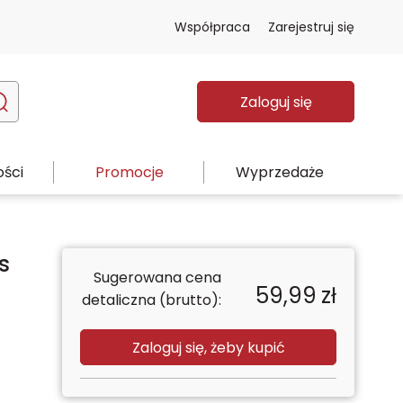
Współpraca
Zarejestruj się
Zaloguj się
ści
Promocje
Wyprzedaże
s
Sugerowana cena
59,99
zł
detaliczna (brutto):
Zaloguj się, żeby kupić