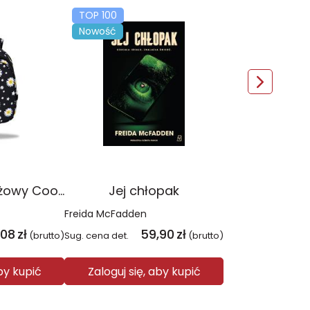
TOP 100
Nowość
Plecak młodzieżowy Coolpack Jerry Daisy Black
Jej chłopak
Freida McFadden
,08
zł
59,90
zł
(brutto)
Sug. cena det.
(brutto)
aby kupić
Zaloguj się, aby kupić