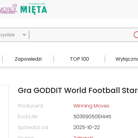

Zapowiedzi
TOP 100
Wyłączno
Gra GODDIT World Football Star
Producent
Winning Moves
Kod EAN
5036905061445
Sprzedaż od
2025-10-22