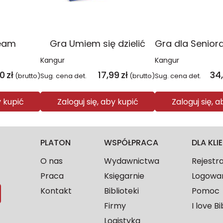
eam
Gra Umiem się dzielić
Kangur
Kangur
40
zł
17,99
zł
34
(brutto)
Sug. cena det.
(brutto)
Sug. cena det.
y kupić
Zaloguj się, aby kupić
Zaloguj się, 
PLATON
WSPÓŁPRACA
DLA KL
O nas
Wydawnictwa
Rejestr
Praca
Księgarnie
Logowa
Kontakt
Biblioteki
Pomoc
Firmy
I love Bi
Logistyka