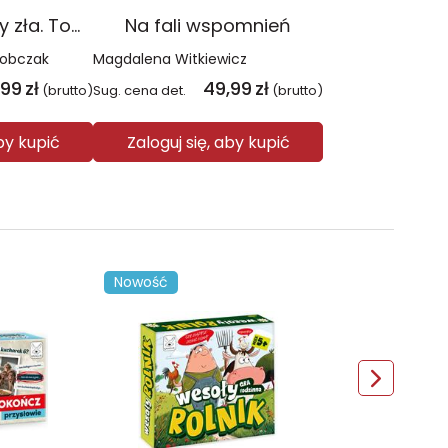
Czerwień. Kolory zła. Tom 1 wyd. 2025
Na fali wspomnień
Sobczak
Magdalena Witkiewicz
,99
zł
49,99
zł
(brutto)
Sug. cena det.
(brutto)
aby kupić
Zaloguj się, aby kupić
Nowość