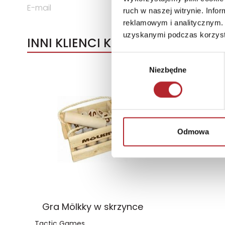
E-mail
trefl@trefl.com
ruch w naszej witrynie. Inf
reklamowym i analitycznym. 
uzyskanymi podczas korzysta
INNI KLIENCI KUPOWALI
Wybór
Niezbędne
zgody
Odmowa
Gra Mölkky w skrzynce
Tactic Games