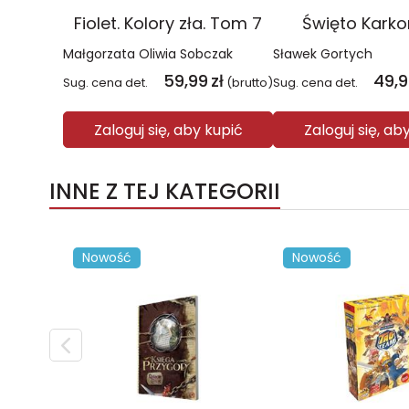
Fiolet. Kolory zła. Tom 7
Święto Kark
Małgorzata Oliwia Sobczak
Sławek Gortych
59,99
zł
49,
Sug. cena det.
(brutto)
Sug. cena det.
Zaloguj się, aby kupić
Zaloguj się, ab
INNE Z TEJ KATEGORII
Nowość
Nowość