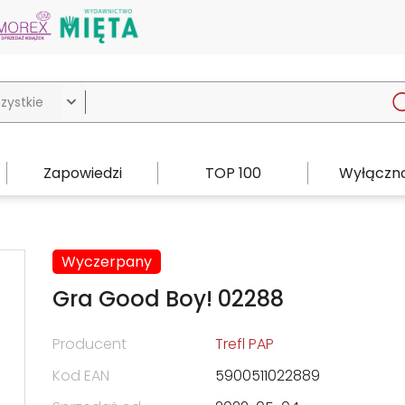

Zapowiedzi
TOP 100
Wyłączno
Wyczerpany
Gra Good Boy! 02288
Producent
Trefl PAP
Kod EAN
5900511022889