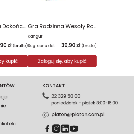
Gra dla Seniora Dokończ przysłowie
Gra Rodzinna Wesoły Rolnik
Kangur
,90
zł
39,90
zł
(brutto)
Sug. cena det.
(brutto)
aby kupić
Zaloguj się, aby kupić
IENTÓW
KONTAKT
22 329 50 00
acja
poniedziałek - piątek 8:00-16:00
nie
platon@platon.com.pl
blioteki