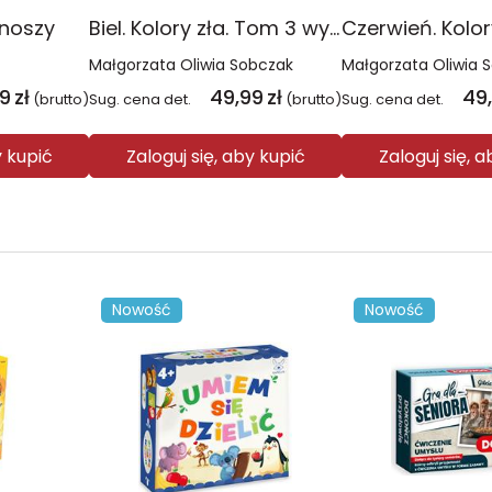
onoszy
Biel. Kolory zła. Tom 3 wyd. 2025
Małgorzata Oliwia Sobczak
Małgorzata Oliwia 
99
zł
49,99
zł
49
(brutto)
Sug. cena det.
(brutto)
Sug. cena det.
y kupić
Zaloguj się, aby kupić
Zaloguj się, 
Nowość
Nowość