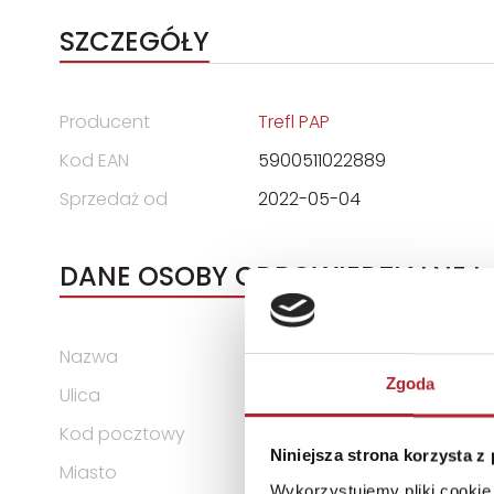
SZCZEGÓŁY
Producent
Trefl PAP
Kod EAN
5900511022889
Sprzedaż od
2022-05-04
DANE OSOBY ODPOWIEDZIALNEJ
Nazwa
TREFL S.A.
Zgoda
Ulica
ul. Kontenerowa 25
Kod pocztowy
81-155
Niniejsza strona korzysta z
Miasto
Gdynia
Wykorzystujemy pliki cookie 