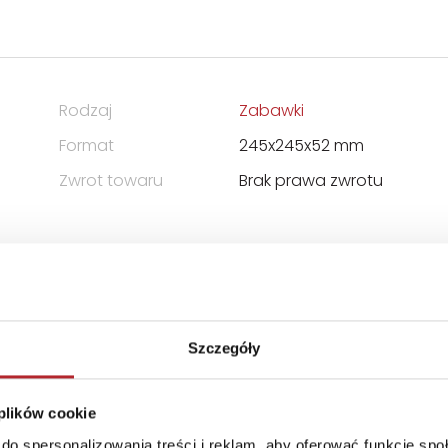
Rodzaj
Zabawki
Format
245x245x52 mm
Zwrot towaru
Brak prawa zwrotu
Szczegóły
 plików cookie
do spersonalizowania treści i reklam, aby oferować funkcje sp