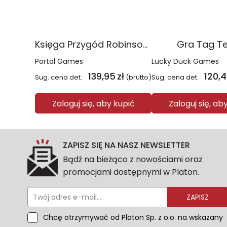
Księga Przygód Robinson Crusoe
Gra Tag T
Portal Games
Lucky Duck Games
139,95
zł
120,
Sug. cena det.
(brutto)
Sug. cena det.
Zaloguj się, aby kupić
Zaloguj się, ab
ZAPISZ SIĘ NA NASZ NEWSLETTER
Bądź na bieżąco z nowościami oraz
promocjami dostępnymi w Platon.
ZAPISZ
Chcę otrzymywać od Platon Sp. z o.o. na wskazany