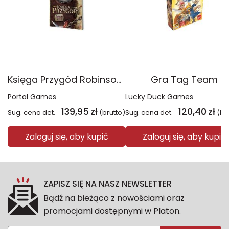
Księga Przygód Robinson Crusoe
Gra Tag Team
Portal Games
Lucky Duck Games
139,95
zł
120,40
zł
Sug. cena det.
(brutto)
Sug. cena det.
(br
Zaloguj się, aby kupić
Zaloguj się, aby kupić
ZAPISZ SIĘ NA NASZ NEWSLETTER
Bądź na bieżąco z nowościami oraz
promocjami dostępnymi w Platon.