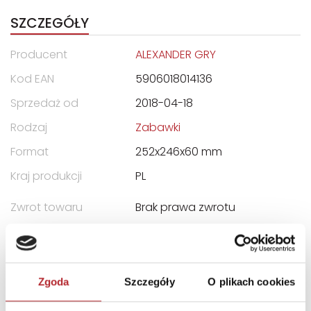
SZCZEGÓŁY
Producent
ALEXANDER GRY
Kod EAN
5906018014136
Sprzedaż od
2018-04-18
Rodzaj
Zabawki
Format
252x246x60 mm
Kraj produkcji
PL
Zwrot towaru
Brak prawa zwrotu
DANE OSOBY ODPOWIEDZIALNEJ
Zgoda
Szczegóły
O plikach cookies
Nazwa
Zakład Produkcyjny
ALEXANDER Piotr Pundzis