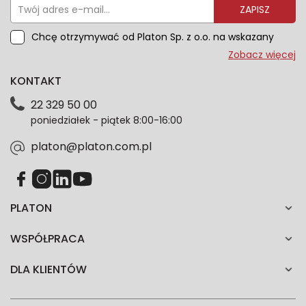
ZAPISZ
Chcę otrzymywać od Platon Sp. z o.o. na wskazany
przeze mnie adres e-mail informacje marketingowe
Zobacz więcej
dotyczące oferty platon.com.pl. Wszelkie informacje
KONTAKT
dotyczące danych osobowych znajdziesz w naszej
Polityce prywatności. Zgodę możesz wycofać w
22 329 50 00
każdym czasie. Wycofanie zgody nie wpłynie na
poniedziałek - piątek 8:00-16:00
zgodność z prawem przetwarzania dokonanego przed
jej wycofaniem.*
platon@platon.com.pl
PLATON
WSPÓŁPRACA
DLA KLIENTÓW