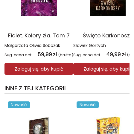
Fiolet. Kolory zła. Tom 7
Święto Karkonoszy
Małgorzata Oliwia Sobczak
Sławek Gortych
59,99
zł
49,99
zł
Sug. cena det.
(brutto)
Sug. cena det.
(br
Zaloguj się, aby kupić
Zaloguj się, aby kupić
INNE Z TEJ KATEGORII
Nowość
Nowość