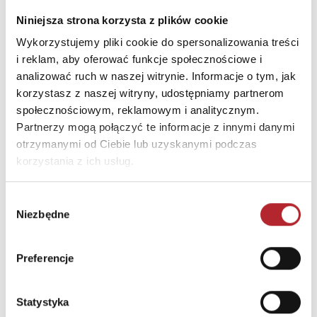
Ulica
ul. Telewizyjna 19
Niniejsza strona korzysta z plików cookie
Kod pocztowy
80-209
Wykorzystujemy pliki cookie do spersonalizowania treści
i reklam, aby oferować funkcje społecznościowe i
Miasto
Chwaszczyno
analizować ruch w naszej witrynie. Informacje o tym, jak
E-mail
alexander@alexander.co
korzystasz z naszej witryny, udostępniamy partnerom
m.pl
społecznościowym, reklamowym i analitycznym.
Partnerzy mogą połączyć te informacje z innymi danymi
otrzymanymi od Ciebie lub uzyskanymi podczas
INNI KLIENCI KUPOWALI
korzystania z ich usług.
Wybór
Niezbędne
zgody
Preferencje
Statystyka