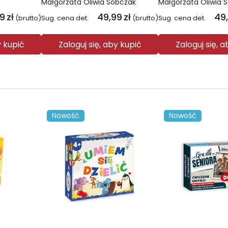
Małgorzata Oliwia Sobczak
Małgorzata Oliwia 
99
zł
49,99
zł
49
(brutto)
Sug. cena det.
(brutto)
Sug. cena det.
y kupić
Zaloguj się, aby kupić
Zaloguj się, 
Nowość
Nowość