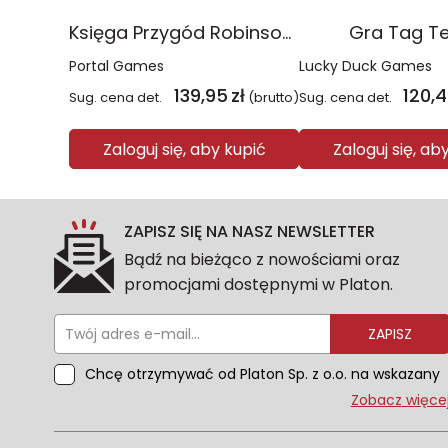
Księga Przygód Robinson Crusoe
Gra Tag T
Portal Games
Lucky Duck Games
139,95
zł
120,
Sug. cena det.
(brutto)
Sug. cena det.
Zaloguj się, aby kupić
Zaloguj się, ab
ZAPISZ SIĘ NA NASZ NEWSLETTER
Bądź na bieżąco z nowościami oraz
promocjami dostępnymi w Platon.
ZAPISZ
Chcę otrzymywać od Platon Sp. z o.o. na wskazany
przeze mnie adres e-mail informacje
Zobacz więce
marketingowe dotyczące oferty platon.com.pl.
Wszelkie informacje dotyczące danych osobowych