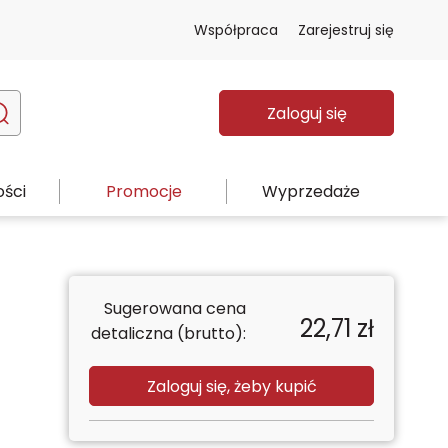
Współpraca
Zarejestruj się
Zaloguj się
ści
Promocje
Wyprzedaże
Sugerowana cena
22,71
zł
detaliczna (brutto):
Zaloguj się, żeby kupić