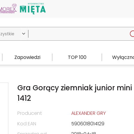

Zapowiedzi
TOP 100
Wyłączno
Gra Gorący ziemniak junior mini
1412
Producent
ALEXANDER GRY
Kod EAN
5906018014129