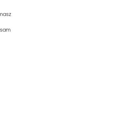
 masz
a sam