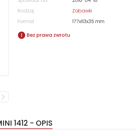
Sprzedaż od
2018-04-18
Rodzaj
Zabawki
Format
177x113x35 mm
Bez prawa zwrotu
NI 1412 - OPIS