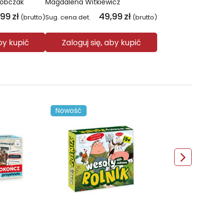
Sobczak
Magdalena Witkiewicz
,99
zł
49,99
zł
(brutto)
Sug. cena det.
(brutto)
aby kupić
Zaloguj się, aby kupić
Nowość