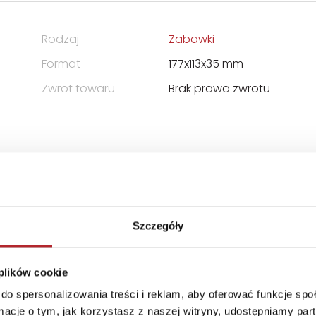
Rodzaj
Zabawki
Format
177x113x35 mm
Zwrot towaru
Brak prawa zwrotu
ER Piotr Pundzis
Szczegóły
 plików cookie
pl
do spersonalizowania treści i reklam, aby oferować funkcje sp
ormacje o tym, jak korzystasz z naszej witryny, udostępniamy p