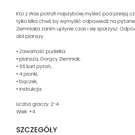
Kto z Was potrafi najszybciej myśleć pod presją cz
tylko kilka chwil, by wymyślić odpowiedź na pytani
Ziemniaka zanim upłynie czas i się sparzysz. Odpow
dół planszy.
• Zawartość pudełka:
• plansza, Gorący Ziemniak,
• 55 kart pytań,
• 4 pionki,
• bączek,
• instrukcja.
Liczba graczy: 2-4
Wiek: +4
SZCZEGÓŁY