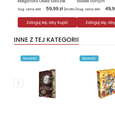
Małgorzata Oliwia Sobczak
Sławek Gortych
59,99
zł
49,
Sug. cena det.
(brutto)
Sug. cena det.
Zaloguj się, aby kupić
Zaloguj się, ab
INNE Z TEJ KATEGORII
Nowość
Nowość