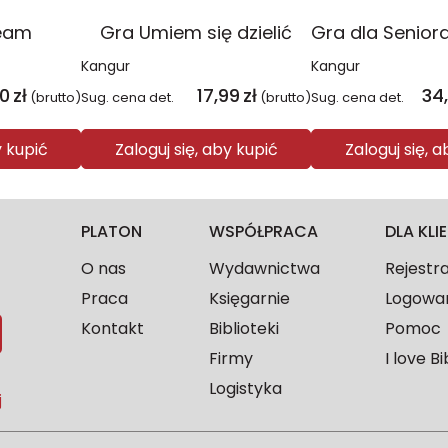
eam
Gra Umiem się dzielić
Kangur
Kangur
40
zł
17,99
zł
34
(brutto)
Sug. cena det.
(brutto)
Sug. cena det.
y kupić
Zaloguj się, aby kupić
Zaloguj się, 
PLATON
WSPÓŁPRACA
DLA KL
O nas
Wydawnictwa
Rejestr
Praca
Księgarnie
Logowa
Kontakt
Biblioteki
Pomoc
Firmy
I love Bi
Logistyka
j