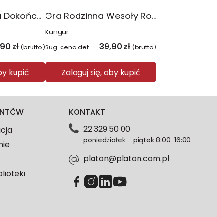
Gra dla Seniora Dokończ przysłowie
Gra Rodzinna Wesoły Rolnik
Kangur
,90
zł
39,90
zł
(brutto)
Sug. cena det.
(brutto)
aby kupić
Zaloguj się, aby kupić
IENTÓW
KONTAKT
22 329 50 00
acja
poniedziałek - piątek 8:00-16:00
nie
platon@platon.com.pl
blioteki