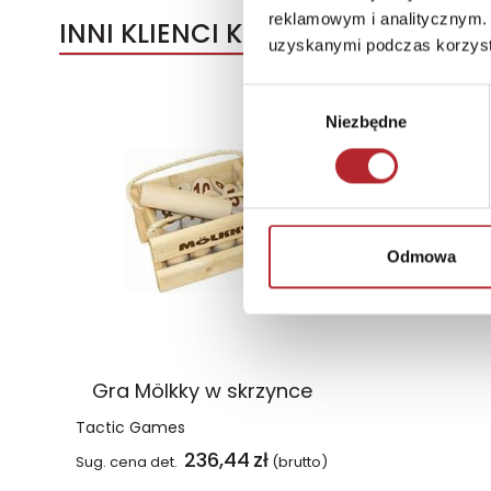
reklamowym i analitycznym. 
INNI KLIENCI KUPOWALI
uzyskanymi podczas korzysta
Wybór
Niezbędne
zgody
Odmowa
Gra Mölkky w skrzynce
Tactic Games
236,44
zł
Sug. cena det.
(brutto)