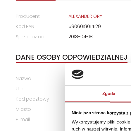
Producent
ALEXANDER GRY
Kod EAN
5906018014129
Sprzedaż od
2018-04-18
DANE OSOBY ODPOWIEDZIALNEJ
Nazwa
Zakład Produkcyjny ALEXAND
Ulica
ul. Telewizyjna 19
Zgoda
Kod pocztowy
80-209
Miasto
Chwaszczyno
Niniejsza strona korzysta z
E-mail
alexander@alexander.com.
Wykorzystujemy pliki cookie 
ruch w naszej witrynie. Inf