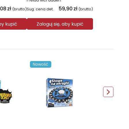
Freida McFadden
,08
zł
59,90
zł
(brutto)
Sug. cena det.
(brutto)
aby kupić
Zaloguj się, aby kupić
Nowość