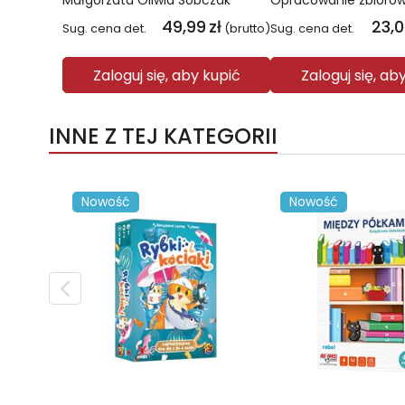
Małgorzata Oliwia Sobczak
Opracowanie zbioro
49,99
zł
23,
Sug. cena det.
(brutto)
Sug. cena det.
Zaloguj się, aby kupić
Zaloguj się, ab
INNE Z TEJ KATEGORII
Nowość
Nowość