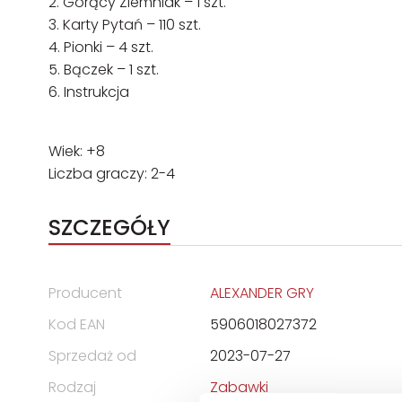
2. Gorący Ziemniak – 1 szt.
3. Karty Pytań – 110 szt.
4. Pionki – 4 szt.
5. Bączek – 1 szt.
6. Instrukcja
Wiek: +8
Liczba graczy: 2-4
SZCZEGÓŁY
Producent
ALEXANDER GRY
Kod EAN
5906018027372
Sprzedaż od
2023-07-27
Rodzaj
Zabawki