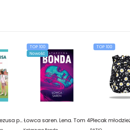
TOP 100
TOP 100
Nowość
Religia Poznaję Jezusa podręcznik dla klasy 3 szkoły podstawowej
Łowca saren. Lena. Tom 4