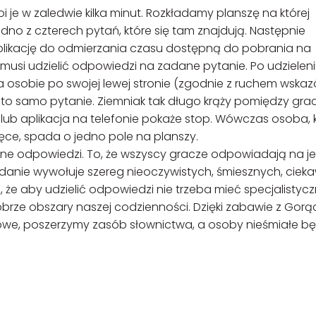
 je w zaledwie kilka minut. Rozkładamy planszę na której
jedno z czterech pytań, które się tam znajdują. Następnie
plikację do odmierzania czasu dostępną do pobrania na
musi udzielić odpowiedzi na zadane pytanie. Po udzielen
a osobie po swojej lewej stronie (zgodnie z ruchem wska
a to samo pytanie. Ziemniak tak długo krąży pomiędzy gra
 lub aplikacja na telefonie pokaże stop. Wówczas osoba, 
ce, spada o jedno pole na planszy.
lne odpowiedzi. To, że wszyscy gracze odpowiadają na je
adanie wywołuje szereg nieoczywistych, śmiesznych, ciek
 że aby udzielić odpowiedzi nie trzeba mieć specjalistycz
brze obszary naszej codzienności. Dzięki zabawie z Gor
owe, poszerzymy zasób słownictwa, a osoby nieśmiałe b