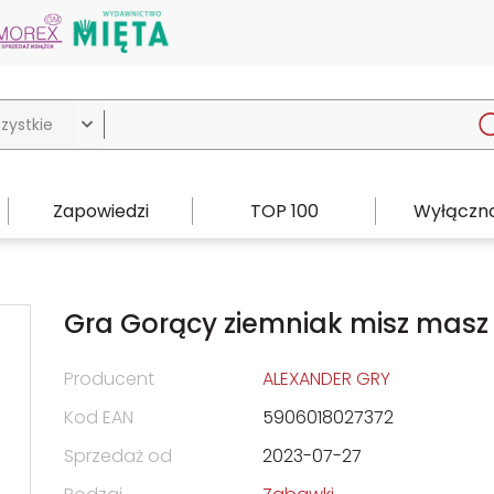

Zapowiedzi
TOP 100
Wyłączno
Gra Gorący ziemniak misz masz
Producent
ALEXANDER GRY
Kod EAN
5906018027372
Sprzedaż od
2023-07-27