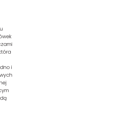
iu
zówek
czami
która
dno i
awych
nej
ącym
ędą