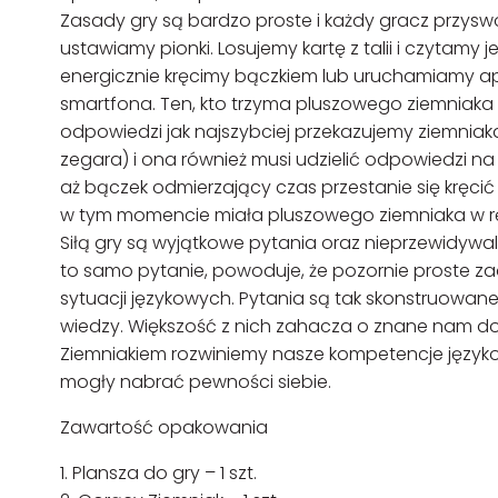
Zasady gry są bardzo proste i każdy gracz przyswoi
ustawiamy pionki. Losujemy kartę z talii i czytamy 
energicznie kręcimy bączkiem lub uruchamiamy a
smartfona. Ten, kto trzyma pluszowego ziemniaka 
odpowiedzi jak najszybciej przekazujemy ziemniak
zegara) i ona również musi udzielić odpowiedzi n
aż bączek odmierzający czas przestanie się kręcić
w tym momencie miała pluszowego ziemniaka w rę
Siłą gry są wyjątkowe pytania oraz nieprzewidywa
to samo pytanie, powoduje, że pozornie proste z
sytuacji językowych. Pytania są tak skonstruowane,
wiedzy. Większość z nich zahacza o znane nam do
Ziemniakiem rozwiniemy nasze kompetencje język
mogły nabrać pewności siebie.
Zawartość opakowania
1. Plansza do gry – 1 szt.