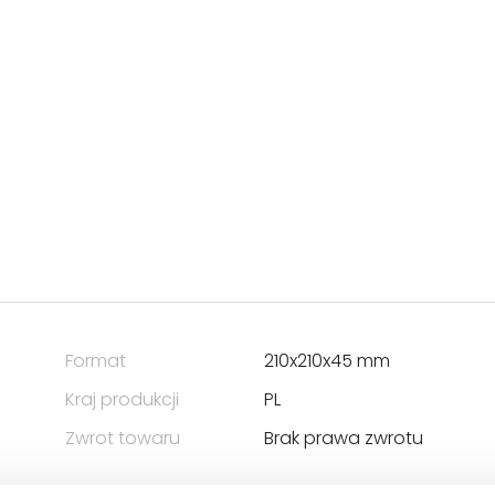
Format
210x210x45 mm
Kraj produkcji
PL
Zwrot towaru
Brak prawa zwrotu