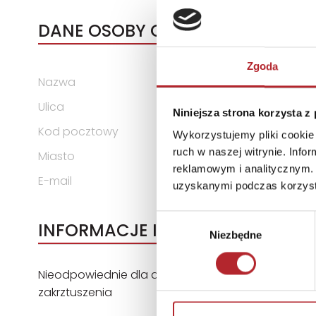
DANE OSOBY ODPOWIEDZIALNEJ
Zgoda
Nazwa
Zakład Produkcyjny ALEXAND
Ulica
ul. Telewizyjna 19
Niniejsza strona korzysta z
Kod pocztowy
80-209
Wykorzystujemy pliki cookie 
ruch w naszej witrynie. Inf
Miasto
Chwaszczyno
reklamowym i analitycznym. 
E-mail
alexander@alexander.com.
uzyskanymi podczas korzysta
Wybór
INFORMACJE I OSTRZEŻENIA
Niezbędne
zgody
Nieodpowiednie dla dzieci w wieku poniżej 3 lat.
zakrztuszenia