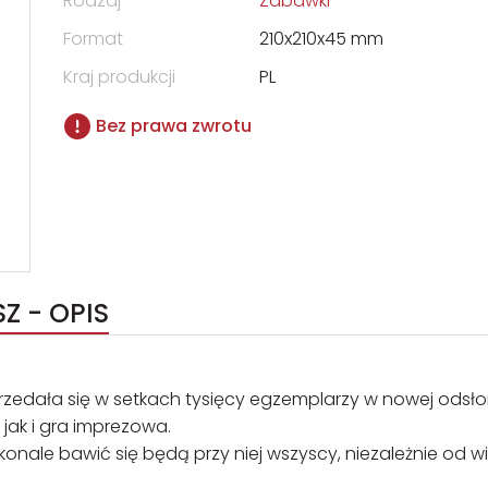
Rodzaj
Zabawki
Format
210x210x45 mm
Kraj produkcji
PL
Bez prawa zwrotu
Z - OPIS
rzedała się w setkach tysięcy egzemplarzy w nowej odsło
jak i gra imprezowa.
onale bawić się będą przy niej wszyscy, niezależnie od wi