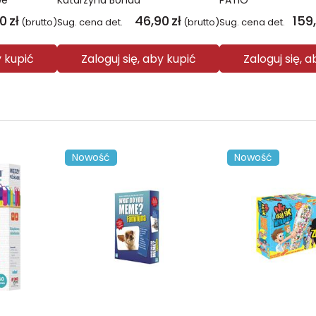
we
Katarzyna Bonda
PATIO
00
zł
46,90
zł
159
(brutto)
Sug. cena det.
(brutto)
Sug. cena det.
y kupić
Zaloguj się, aby kupić
Zaloguj się, 
Nowość
Nowość