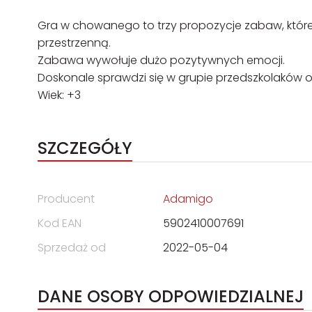
Gra w chowanego to trzy propozycje zabaw, które ć
przestrzenną.
Zabawa wywołuje dużo pozytywnych emocji.
Doskonale sprawdzi się w grupie przedszkolaków o
Wiek: +3
SZCZEGÓŁY
Producent
Adamigo
Kod EAN
5902410007691
Sprzedaż od
2022-05-04
DANE OSOBY ODPOWIEDZIALNEJ