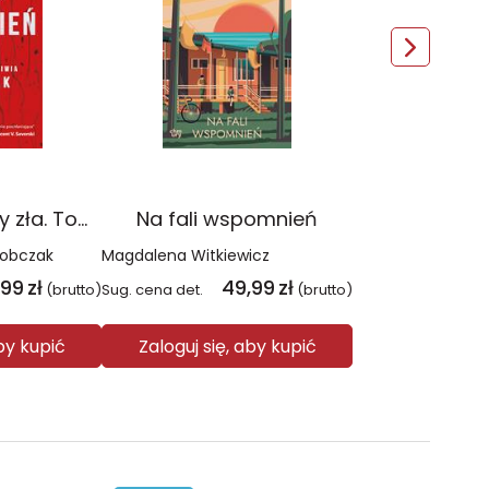
Czerwień. Kolory zła. Tom 1 wyd. 2025
Na fali wspomnień
Sobczak
Magdalena Witkiewicz
,99
zł
49,99
zł
(brutto)
Sug. cena det.
(brutto)
aby kupić
Zaloguj się, aby kupić