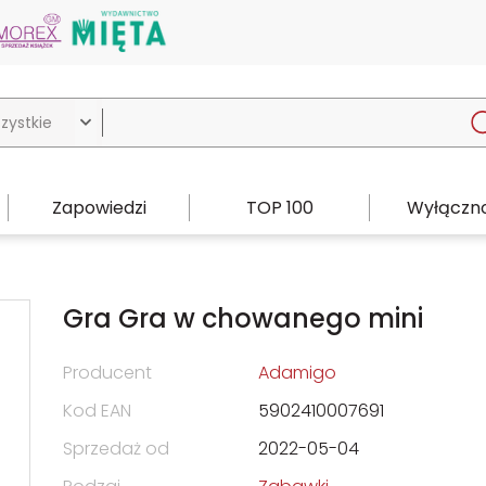

Zapowiedzi
TOP 100
Wyłączno
Gra Gra w chowanego mini
Producent
Adamigo
Kod EAN
5902410007691
Sprzedaż od
2022-05-04