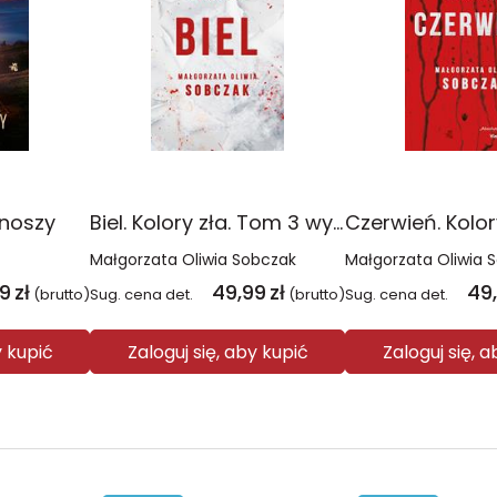
onoszy
Biel. Kolory zła. Tom 3 wyd. 2025
Małgorzata Oliwia Sobczak
Małgorzata Oliwia 
99
zł
49,99
zł
49
(brutto)
Sug. cena det.
(brutto)
Sug. cena det.
y kupić
Zaloguj się, aby kupić
Zaloguj się, 