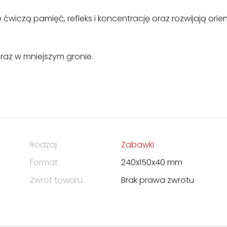
wiczą pamięć, refleks i koncentrację oraz rozwijają orie
raz w mniejszym gronie.
Rodzaj
Zabawki
Format
240x150x40 mm
Zwrot towaru
Brak prawa zwrotu