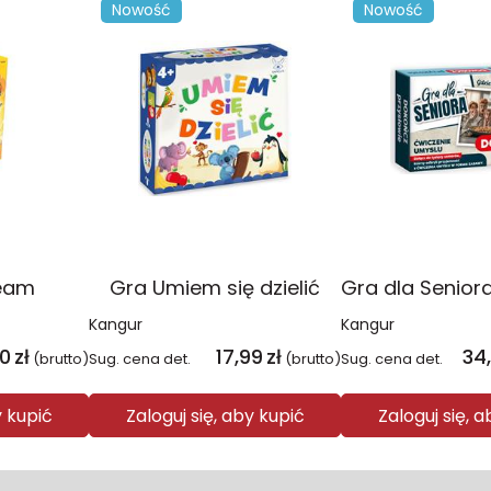
Nowość
Nowość
eam
Gra Umiem się dzielić
Kangur
Kangur
40
zł
17,99
zł
34
(brutto)
Sug. cena det.
(brutto)
Sug. cena det.
y kupić
Zaloguj się, aby kupić
Zaloguj się, 