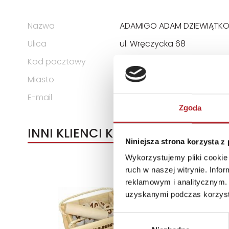
Nazwa
ADAMIGO ADAM DZIEWIĄTKO
Ulica
ul. Wręczycka 68
Kod pocztowy
42-202
Miasto
Częstochowa
E-mail
biuro@adamigo.pl
Zgoda
INNI KLIENCI KUPOWALI
Niniejsza strona korzysta z
Wykorzystujemy pliki cookie 
ruch w naszej witrynie. Inf
reklamowym i analitycznym. 
uzyskanymi podczas korzysta
Wybór