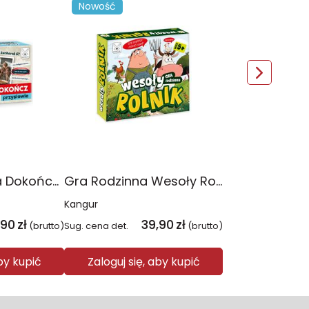
Nowość
Gra dla Seniora Dokończ przysłowie
Gra Rodzinna Wesoły Rolnik
Kangur
,90
zł
39,90
zł
(brutto)
Sug. cena det.
(brutto)
aby kupić
Zaloguj się, aby kupić