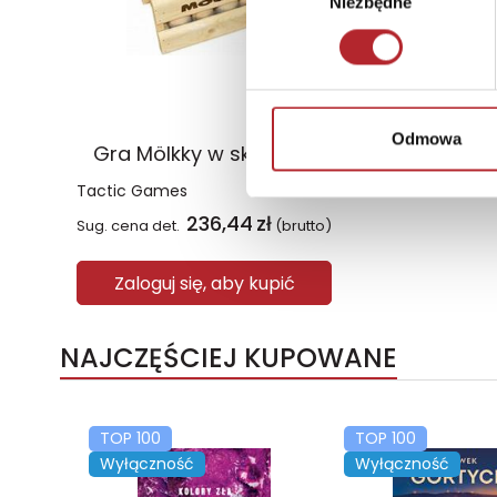
Niezbędne
zgody
Odmowa
Gra Mölkky w skrzynce
Tactic Games
236,44
zł
Sug. cena det.
(brutto)
Zaloguj się, aby kupić
NAJCZĘŚCIEJ KUPOWANE
TOP 100
TOP 100
Wyłączność
Wyłączność