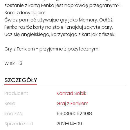
zostanie z kartą Fenka jest naprawdę przegranym? -
Sami zdecydujcie!
Ćwicz pamięć używając gry jako Memory. Odłóż
Fenka rozłóż karty na stole i znajduj zakryte pary.
Ucz się angielskiego, korzystając z kart jak z fiszek.
Gry z Fenkiem - przyjemne z pożytecznym!
Wiek: +3
SZCZEGÓŁY
Producent
Konrad Sobik
Seria
Graj z Fenkiem
Kod EAN
5903990624018
Sprzedaż od
2021-04-09