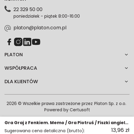
Polityce prywatności. Zgodę możesz wycofać w
22 329 50 00
każdym czasie. Wycofanie zgody nie wpłynie na
poniedziałek - piątek 8:00-16:00
zgodność z prawem przetwarzania dokonanego przed
jej wycofaniem.*
platon@platon.com.pl
PLATON
WSPÓŁPRACA
DLA KLIENTÓW
2026 © Wszelkie prawa zastrzeżone przez
Platon Sp. z o.o.
Powered by
Certusoft
Gra Graj z Fenkiem. Memo / Gra Piotruś / Fiszki angielskie
13,96
zł
Sugerowana cena detaliczna (brutto):