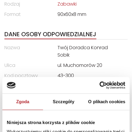
Rodzaj
Zabawki
Format
90x60x8 mm
DANE OSOBY ODPOWIEDZIALNEJ
Nazwa
Twój Doradca Konrad
Sobik
Ulica
ul. Muchomorów 20
Kod pocztowy
43-300
Miasto
Bielsko-Biała
E-mail
wsparcie@fenek.pl
Zgoda
Szczegóły
O plikach cookies
INFORMACJE I OSTRZEŻENIA
Niniejsza strona korzysta z plików cookie
Nieodpowiednie dla dzieci w wieku poniżej 3 lat ze
Wykorzystujemy pliki cookie do spersonalizowania treści