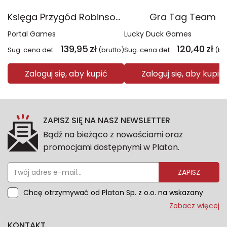
Księga Przygód Robinson Crusoe
Gra Tag Team
Portal Games
Lucky Duck Games
139,95
zł
120,40
zł
Sug. cena det.
(brutto)
Sug. cena det.
(br
Zaloguj się, aby kupić
Zaloguj się, aby kupić
ZAPISZ SIĘ NA NASZ NEWSLETTER
Bądź na bieżąco z nowościami oraz
promocjami dostępnymi w Platon.
ZAPISZ
Chcę otrzymywać od Platon Sp. z o.o. na wskazany
przeze mnie adres e-mail informacje marketingowe
Zobacz więcej
dotyczące oferty platon.com.pl. Wszelkie informacje
KONTAKT
dotyczące danych osobowych znajdziesz w naszej