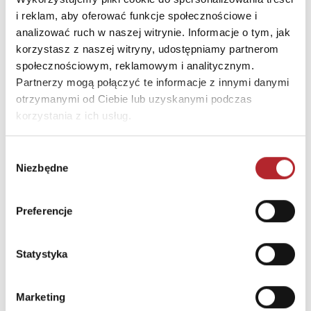
względu na stopień trudności i tematykę.<br>Znak
i reklam, aby oferować funkcje społecznościowe i
Graficzny CE
analizować ruch w naszej witrynie. Informacje o tym, jak
korzystasz z naszej witryny, udostępniamy partnerom
INNI KLIENCI KUPOWALI
społecznościowym, reklamowym i analitycznym.
Partnerzy mogą połączyć te informacje z innymi danymi
otrzymanymi od Ciebie lub uzyskanymi podczas
korzystania z ich usług.
Wybór
Niezbędne
zgody
Preferencje
Statystyka
Gra Mölkky w skrzynce
Marketing
Tactic Games