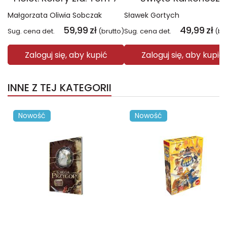
Małgorzata Oliwia Sobczak
Sławek Gortych
59,99
zł
49,99
zł
Sug. cena det.
(brutto)
Sug. cena det.
(br
Zaloguj się, aby kupić
Zaloguj się, aby kupić
INNE Z TEJ KATEGORII
Nowość
Nowość