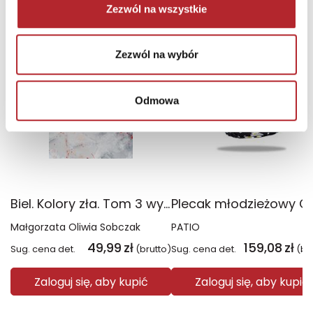
Zezwól na wszystkie
TOP 100
TOP 100
Wyłączność
Zezwól na wybór
Odmowa
Biel. Kolory zła. Tom 3 wyd. 2025
Małgorzata Oliwia Sobczak
PATIO
49,99
zł
159,08
zł
Sug. cena det.
(brutto)
Sug. cena det.
(br
Zaloguj się, aby kupić
Zaloguj się, aby kupić