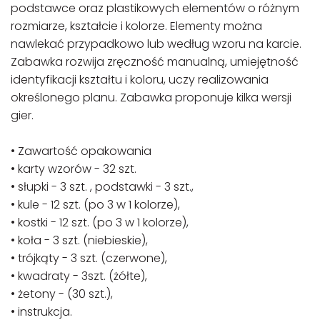
podstawce oraz plastikowych elementów o różnym
rozmiarze, kształcie i kolorze. Elementy można
nawlekać przypadkowo lub według wzoru na karcie.
Zabawka rozwija zręczność manualną, umiejętność
identyfikacji kształtu i koloru, uczy realizowania
określonego planu. Zabawka proponuje kilka wersji
gier.
• Zawartość opakowania
• karty wzorów - 32 szt.
• słupki - 3 szt. , podstawki - 3 szt.,
• kule - 12 szt. (po 3 w 1 kolorze),
• kostki - 12 szt. (po 3 w 1 kolorze),
• koła - 3 szt. (niebieskie),
• trójkąty - 3 szt. (czerwone),
• kwadraty - 3szt. (żółte),
• żetony - (30 szt.),
• instrukcja.