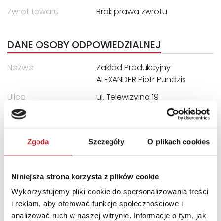
Zwrot towaru
Brak prawa zwrotu
DANE OSOBY ODPOWIEDZIALNEJ
Nazwa
Zakład Produkcyjny
ALEXANDER Piotr Pundzis
Ulica
ul. Telewizyjna 19
Kod pocztowy
80-209
Miasto
Chwaszczyno
Zgoda
Szczegóły
O plikach cookies
E-mail
alexander@alexander.co
m.pl
Niniejsza strona korzysta z plików cookie
INNI KLIENCI KUPOWALI
Wykorzystujemy pliki cookie do spersonalizowania treści
i reklam, aby oferować funkcje społecznościowe i
analizować ruch w naszej witrynie. Informacje o tym, jak