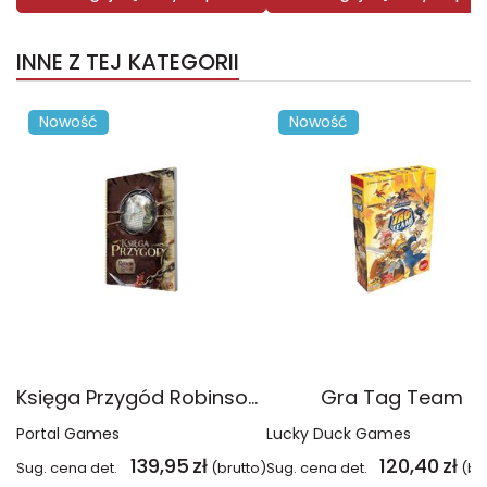
INNE Z TEJ KATEGORII
Nowość
Nowość
Księga Przygód Robinson Crusoe
Gra Tag Team
Portal Games
Lucky Duck Games
139,95
zł
120,40
zł
Sug. cena det.
(brutto)
Sug. cena det.
(br