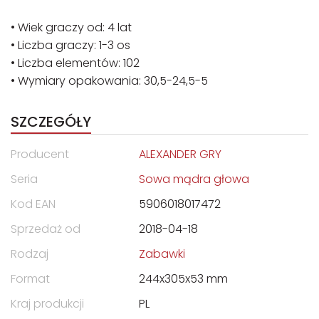
• Wiek graczy od: 4 lat
• Liczba graczy: 1-3 os
• Liczba elementów: 102
• Wymiary opakowania: 30,5-24,5-5
SZCZEGÓŁY
Producent
ALEXANDER GRY
Seria
Sowa mądra głowa
Kod EAN
5906018017472
Sprzedaż od
2018-04-18
Rodzaj
Zabawki
Format
244x305x53 mm
Kraj produkcji
PL