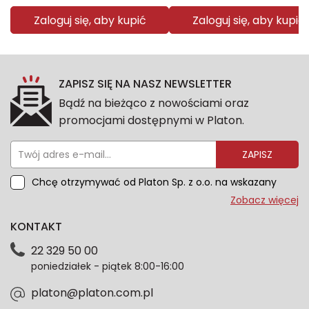
Zaloguj się, aby kupić
Zaloguj się, aby kupić
ZAPISZ SIĘ NA NASZ NEWSLETTER
Bądź na bieżąco z nowościami oraz
promocjami dostępnymi w Platon.
ZAPISZ
Chcę otrzymywać od Platon Sp. z o.o. na wskazany
przeze mnie adres e-mail informacje marketingowe
Zobacz więcej
dotyczące oferty platon.com.pl. Wszelkie informacje
KONTAKT
dotyczące danych osobowych znajdziesz w naszej
Polityce prywatności. Zgodę możesz wycofać w
22 329 50 00
każdym czasie. Wycofanie zgody nie wpłynie na
poniedziałek - piątek 8:00-16:00
zgodność z prawem przetwarzania dokonanego przed
jej wycofaniem.*
platon@platon.com.pl