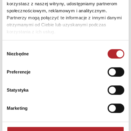
korzystasz z naszej witryny, udostępniamy partnerom
społecznościowym, reklamowym i analitycznym.
Partnerzy mogą połączyć te informacje z innymi danymi
otrzymanymi od Ciebie lub uzyskanymi podczas
korzystania z ich usług.
Wybór
Niezbędne
zgody
Preferencje
Gra Mölkky w skrzynce
Tactic Games
Statystyka
236,44
zł
Sug. cena det.
(brutto)
Zaloguj się, aby kupić
Marketing
NAJCZĘŚCIEJ KUPOWANE
zobacz więcej