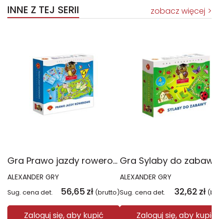
INNE Z TEJ SERII
zobacz więcej
Gra Prawo jazdy rowerowe sowa mądra głowa 0351
ALEXANDER GRY
ALEXANDER GRY
56,65
zł
32,62
zł
Sug. cena det.
(brutto)
Sug. cena det.
(br
Zaloguj się, aby kupić
Zaloguj się, aby kupić