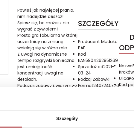
Powieś jak najwięcej prania,
nim nadejdzie deszcz!
SZCZEGÓŁY
Spiesz się, bo możesz nie
wygrać z żywiołem!
Prosta gra fabularna w której
uczestnicy na zmianę
Producent
Muduko
ODP
wcielają się w różne role.
PAP
Z uwagi na dynamiczne
Kod
tempo rozgrywki konieczna
EAN
5904262951269
Nazwa
jest umiejętność
Sprzedaż od
2021-
Kraków 
koncentracji uwagi na
03-24
Ulica
Po
detalach.
Rodzaj
Zabawki
Kod po
Podczas zabawy ćwiczymy z
Format
240x240x70
Miasto
dziećmi zdolność do pracy
mm
E-mail
pod presją czasu, nazywanie
Kraj produkcji
PL
i rozumienie symboli a także
Zwrot towaru
Brak
małą motorykę.
prawa zwrotu
Przy okazji podejmujemy
Szczegóły
ważny dla rodziców temat -
pierwsze obowiązki domowe