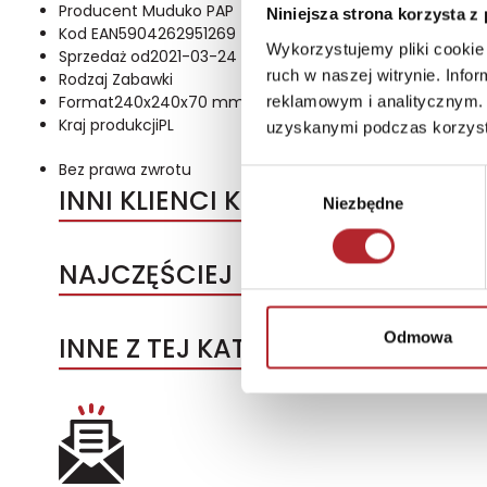
Producent
Muduko PAP
Niniejsza strona korzysta z
Kod EAN
5904262951269
Wykorzystujemy pliki cookie 
Sprzedaż od
2021-03-24
ruch w naszej witrynie. Inf
Rodzaj
Zabawki
Format
240x240x70 mm
reklamowym i analitycznym. 
Kraj produkcji
PL
uzyskanymi podczas korzysta
Bez prawa zwrotu
Wybór
INNI KLIENCI KUPOWALI
Niezbędne
zgody
NAJCZĘŚCIEJ KUPOWANE
Odmowa
INNE Z TEJ KATEGORII