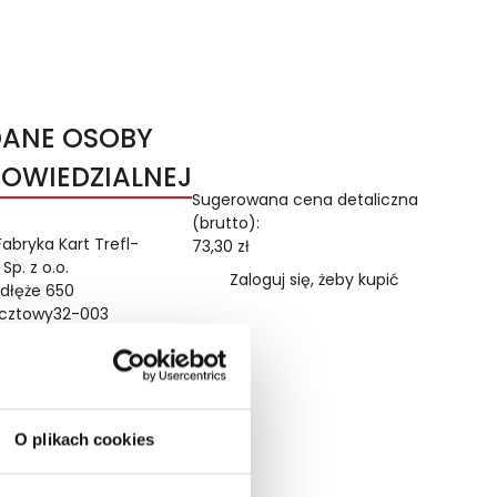
DANE OSOBY
OWIEDZIALNEJ
Sugerowana cena detaliczna
(brutto):
Fabryka Kart Trefl-
73,30
zł
Sp. z o.o.
Zaloguj się, żeby kupić
dłęże 650
cztowy
32-003
Podłęże
firma@trefl.krakow.pl
O plikach cookies