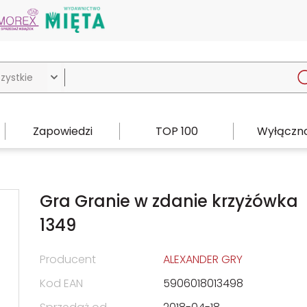

Zapowiedzi
TOP 100
Wyłączno
Gra Granie w zdanie krzyżówka
1349
Producent
ALEXANDER GRY
Kod EAN
5906018013498