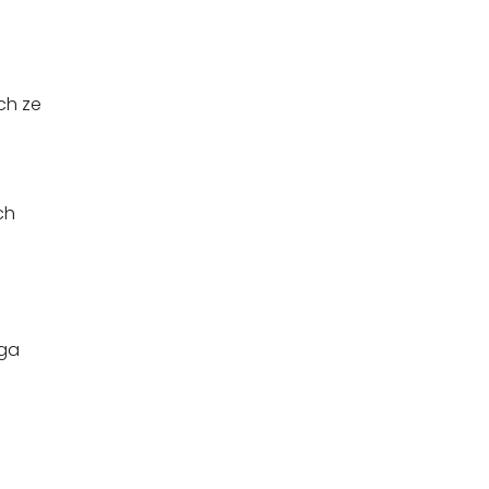
ch ze
ch
aga