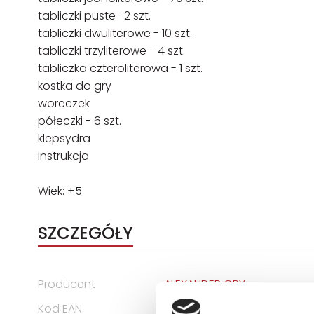
tabliczki puste- 2 szt.
tabliczki dwuliterowe - 10 szt.
tabliczki trzyliterowe - 4 szt.
tabliczka czteroliterowa - 1 szt.
kostka do gry
woreczek
półeczki - 6 szt.
klepsydra
instrukcja
Wiek: +5
SZCZEGÓŁY
Producent
ALEXANDER GRY
Kod EAN
5906018013498