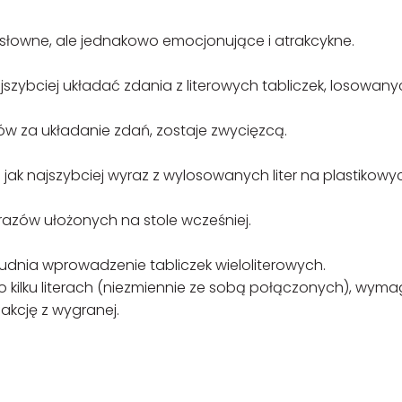
ry słowne, ale jednakowo emocjonujące i atrakcykne.
ajszybciej układać zdania z literowych tabliczek, losowany
ów za układanie zdań, zostaje zwycięzcą.
jak najszybciej wyraz z wylosowanych liter na plastikowy
razów ułożonych na stole wcześniej.
nia wprowadzenie tabliczek wieloliterowych.
ą o kilku literach (niezmiennie ze sobą połączonych), wym
fakcję z wygranej.