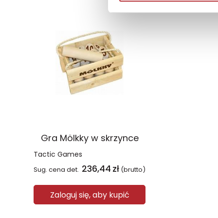
Gra Mölkky w skrzynce
Tactic Games
236,44
zł
Sug. cena det.
(brutto)
Zaloguj się, aby kupić