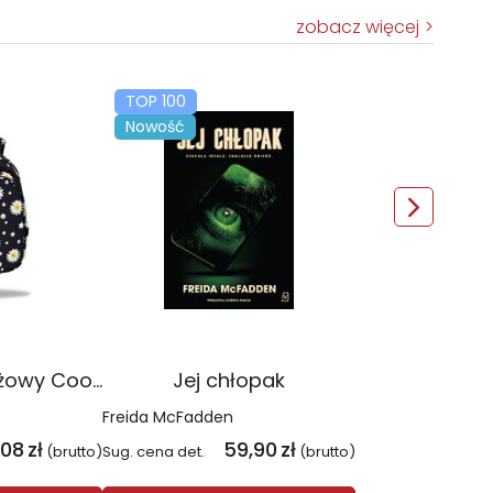
zobacz więcej
TOP 100
Nowość
Plecak młodzieżowy Coolpack Jerry Daisy Black
Jej chłopak
Freida McFadden
,08
zł
59,90
zł
(brutto)
Sug. cena det.
(brutto)