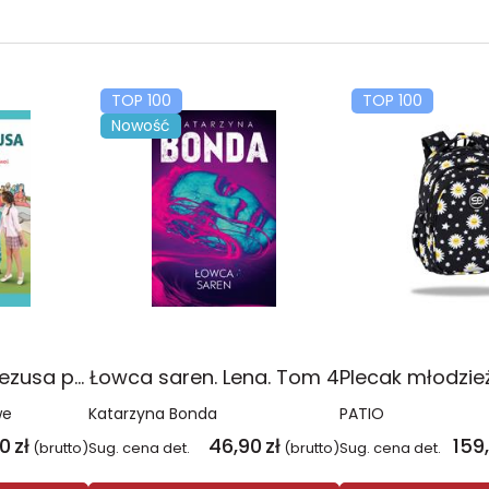
TOP 100
TOP 100
Nowość
Religia Poznaję Jezusa podręcznik dla klasy 3 szkoły podstawowej
Łowca saren. Lena. Tom 4
we
Katarzyna Bonda
PATIO
00
zł
46,90
zł
159
(brutto)
Sug. cena det.
(brutto)
Sug. cena det.