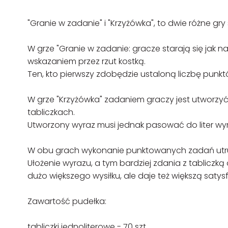
"Granie w zadanie" i "Krzyżówka", to dwie różne g
W grze "Granie w zadanie: gracze starają się jak n
wskazaniem przez rzut kostką.
Ten, kto pierwszy zdobędzie ustaloną liczbę punkt
W grze "Krzyżówka" zadaniem graczy jest utworzyć 
tabliczkach.
Utworzony wyraz musi jednak pasować do liter wy
W obu grach wykonanie punktowanych zadań utrud
Ułożenie wyrazu, a tym bardziej zdania z tabliczk
dużo większego wysiłku, ale daje też większą satys
Zawartość pudełka:
tabliczki jednoliterowe - 70 szt.