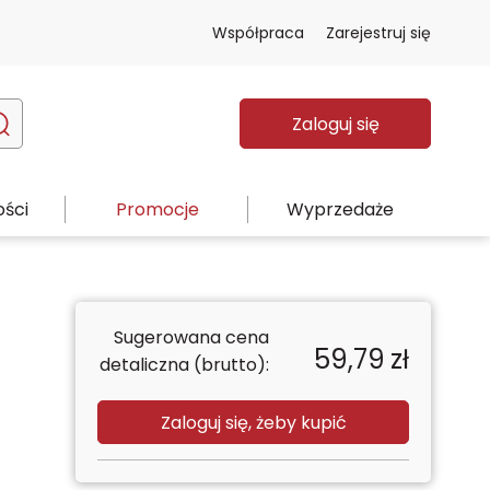
Współpraca
Zarejestruj się
Zaloguj się
ści
Promocje
Wyprzedaże
Sugerowana cena
59,79
zł
detaliczna (brutto):
Zaloguj się, żeby kupić