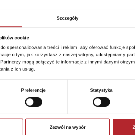
Zwrot towaru
Brak prawa zwrotu
Szczegóły
 plików cookie
do spersonalizowania treści i reklam, aby oferować funkcje sp
ormacje o tym, jak korzystasz z naszej witryny, udostępniamy p
ER Piotr Pundzis
Partnerzy mogą połączyć te informacje z innymi danymi otrzym
nia z ich usług.
Preferencje
Statystyka
pl
Zezwól na wybór
Z