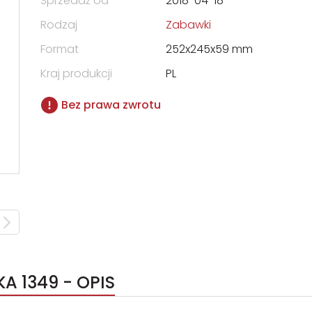
Sprzedaż od
2018-04-18
Rodzaj
Zabawki
Format
252x245x59 mm
Kraj produkcji
PL
Bez prawa zwrotu
A 1349 - OPIS