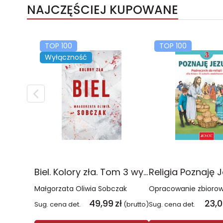
NAJCZĘŚCIEJ KUPOWANE
TOP 100
TOP 100
Wyłączność
Biel. Kolory zła. Tom 3 wyd. 2025
Małgorzata Oliwia Sobczak
Opracowanie zbioro
49,99
zł
23,
Sug. cena det.
(brutto)
Sug. cena det.