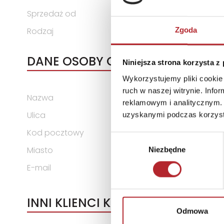
Sprzedaż od
2018-04-18
Rodzaj
Zabawki
Zgoda
DANE OSOBY ODPOWIEDZIALNEJ
Niniejsza strona korzysta z
Wykorzystujemy pliki cookie 
ruch w naszej witrynie. Inf
Nazwa
Zakład Produkcyjny ALEXAND
reklamowym i analitycznym. 
Ulica
ul. Telewizyjna 19
uzyskanymi podczas korzysta
Kod pocztowy
80-209
Wybór
Miasto
Chwaszczyno
Niezbędne
zgody
E-mail
alexander@alexander.com.
INNI KLIENCI KUPOWALI
Odmowa