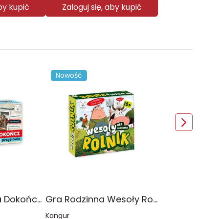
aby kupić
Zaloguj się, aby kupić
Nowość
Gra dla Seniora Dokończ przysłowie
Gra Rodzinna Wesoły Rolnik
Kangur