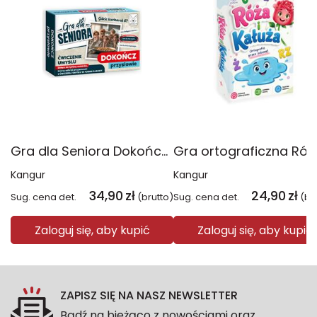
Gra dla Seniora Dokończ przysłowie
Kangur
Kangur
34,90
zł
24,90
zł
Sug. cena det.
(brutto)
Sug. cena det.
(br
Zaloguj się, aby kupić
Zaloguj się, aby kupić
ZAPISZ SIĘ NA NASZ NEWSLETTER
Bądź na bieżąco z nowościami oraz