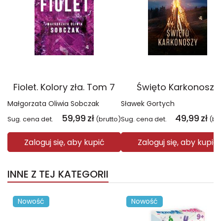
Fiolet. Kolory zła. Tom 7
Święto Karkonoszy
Małgorzata Oliwia Sobczak
Sławek Gortych
59,99
zł
49,99
zł
Sug. cena det.
(brutto)
Sug. cena det.
(br
Zaloguj się, aby kupić
Zaloguj się, aby kupić
INNE Z TEJ KATEGORII
Nowość
Nowość