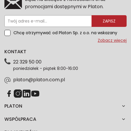
promocjami dostępnymi w Platon.
ZAPISZ
Chcę otrzymywać od Platon Sp. z o.o. na wskazany
przeze mnie adres e-mail informacje marketingowe
Zobacz więcej
dotyczące oferty platon.com.pl. Wszelkie informacje
KONTAKT
dotyczące danych osobowych znajdziesz w naszej
Polityce prywatności. Zgodę możesz wycofać w
22 329 50 00
każdym czasie. Wycofanie zgody nie wpłynie na
poniedziałek - piątek 8:00-16:00
zgodność z prawem przetwarzania dokonanego przed
jej wycofaniem.*
platon@platon.com.pl
PLATON
WSPÓŁPRACA