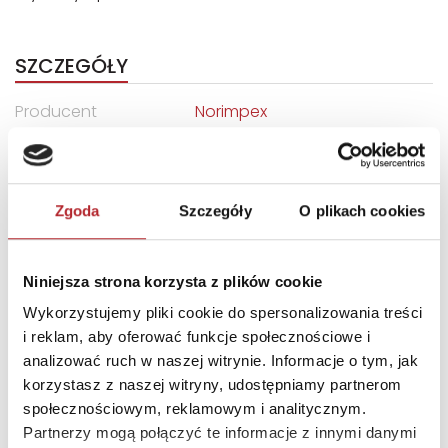
SZCZEGÓŁY
Producent
Norimpex
Kod EAN
5902444097743
Sprzedaż od
2025-08-26
Zgoda
Szczegóły
O plikach cookies
Rodzaj
Zabawki
Format
197x207x51 mm
Niniejsza strona korzysta z plików cookie
Kraj produkcji
CN
Wykorzystujemy pliki cookie do spersonalizowania treści
Zwrot towaru
Brak prawa zwrotu
i reklam, aby oferować funkcje społecznościowe i
analizować ruch w naszej witrynie. Informacje o tym, jak
korzystasz z naszej witryny, udostępniamy partnerom
DANE OSOBY ODPOWIEDZIALNEJ
społecznościowym, reklamowym i analitycznym.
Partnerzy mogą połączyć te informacje z innymi danymi
Nazwa
NORIMPEX SPÓŁKA Z