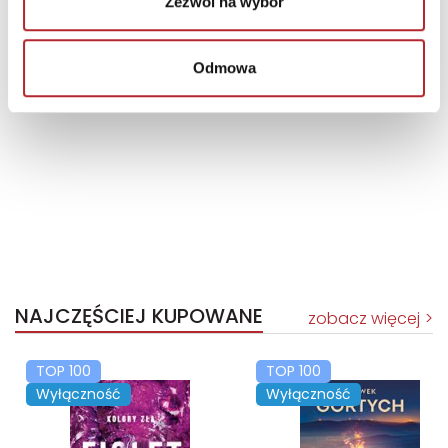
Zezwól na wybór
Brak danych
Odmowa
NAJCZĘŚCIEJ KUPOWANE
zobacz więcej
TOP 100
TOP 100
Wyłączność
Wyłączność