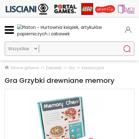

Strona główna
Zabawki
Gry
Edukacyjne
Gra Grzybki drewniane memory