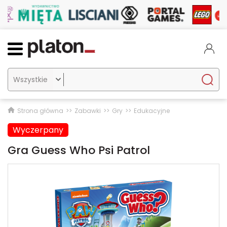

Strona główna
Zabawki
Gry
Edukacyjne
Wyczerpany
Gra Guess Who Psi Patrol