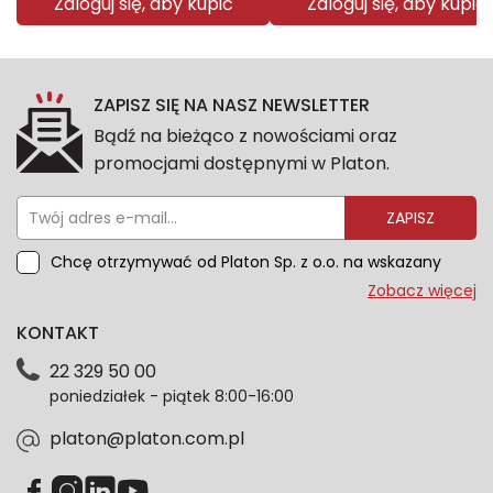
Zaloguj się, aby kupić
Zaloguj się, aby kupić
ZAPISZ SIĘ NA NASZ NEWSLETTER
Bądź na bieżąco z nowościami oraz
promocjami dostępnymi w Platon.
ZAPISZ
Chcę otrzymywać od Platon Sp. z o.o. na wskazany
przeze mnie adres e-mail informacje marketingowe
Zobacz więcej
dotyczące oferty platon.com.pl. Wszelkie informacje
KONTAKT
dotyczące danych osobowych znajdziesz w naszej
Polityce prywatności. Zgodę możesz wycofać w
22 329 50 00
każdym czasie. Wycofanie zgody nie wpłynie na
poniedziałek - piątek 8:00-16:00
zgodność z prawem przetwarzania dokonanego przed
jej wycofaniem.*
platon@platon.com.pl