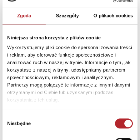
lat.
Zgoda
Szczegóły
O plikach cookies
SZCZEGÓŁY
Niniejsza strona korzysta z plików cookie
Producent
Winning Moves
Wykorzystujemy pliki cookie do spersonalizowania treści
Kod EAN
5036905053761
i reklam, aby oferować funkcje społecznościowe i
analizować ruch w naszej witrynie. Informacje o tym, jak
Sprzedaż od
2023-10-18
korzystasz z naszej witryny, udostępniamy partnerom
Rodzaj
Zabawki
społecznościowym, reklamowym i analitycznym.
Format
265x303x40 mm
Partnerzy mogą połączyć te informacje z innymi danymi
otrzymanymi od Ciebie lub uzyskanymi podczas
Kraj produkcji
CN
korzystania z ich usług.
Zwrot towaru
Brak prawa zwrotu
Wybór
Niezbędne
zgody
DANE OSOBY ODPOWIEDZIALNEJ