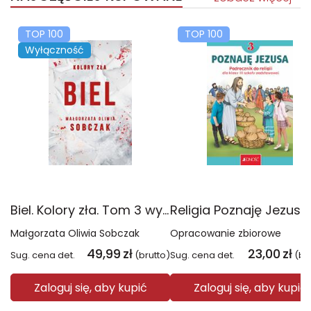
TOP 100
TOP 100
Wyłączność
Biel. Kolory zła. Tom 3 wyd. 2025
Małgorzata Oliwia Sobczak
Opracowanie zbiorowe
49,99
zł
23,00
zł
Sug. cena det.
(brutto)
Sug. cena det.
(br
Zaloguj się, aby kupić
Zaloguj się, aby kupić