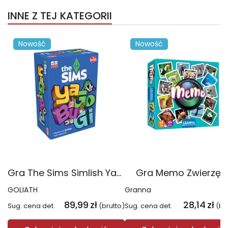
INNE Z TEJ KATEGORII
Nowość
Nowość
Gra The Sims Simlish YaGoBuGi
Gra Memo Zwierzęt
GOLIATH
Granna
89,99
zł
28,14
zł
Sug. cena det.
(brutto)
Sug. cena det.
(br