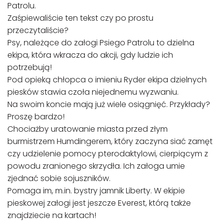
Patrolu.
Zaśpiewaliście ten tekst czy po prostu
przeczytaliście?
Psy, należące do załogi Psiego Patrolu to dzielna
ekipa, która wkracza do akcji, gdy ludzie ich
potrzebują!
Pod opieką chłopca o imieniu Ryder ekipa dzielnych
piesków stawia czoła niejednemu wyzwaniu.
Na swoim koncie mają już wiele osiągnięć. Przykłady?
Proszę bardzo!
Chociażby uratowanie miasta przed złym
burmistrzem Humdingerem, który zaczyna siać zamęt
czy udzielenie pomocy pterodaktylowi, cierpiącym z
powodu zranionego skrzydła. Ich załoga umie
zjednać sobie sojuszników.
Pomaga im, m.in. bystry jamnik Liberty. W ekipie
pieskowej załogi jest jeszcze Everest, którą także
znajdziecie na kartach!