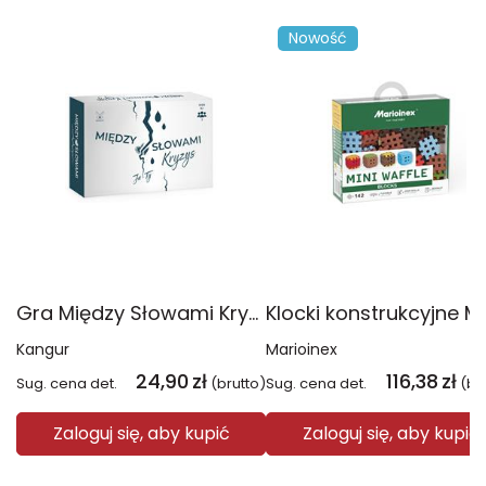
Nowość
Gra Między Słowami Kryzys
Kangur
Marioinex
24,90
zł
116,38
zł
Sug. cena det.
(brutto)
Sug. cena det.
(br
Zaloguj się, aby kupić
Zaloguj się, aby kupić