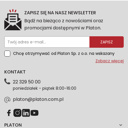
ZAPISZ SIĘ NA NASZ NEWSLETTER
Bądź na bieżąco z nowościami oraz
promocjami dostępnymi w Platon.
ZAPISZ
Chcę otrzymywać od Platon Sp. z o.o. na wskazany
przeze mnie adres e-mail informacje marketingowe
Zobacz więcej
dotyczące oferty platon.com.pl. Wszelkie informacje
KONTAKT
dotyczące danych osobowych znajdziesz w naszej
Polityce prywatności. Zgodę możesz wycofać w
22 329 50 00
każdym czasie. Wycofanie zgody nie wpłynie na
poniedziałek - piątek 8:00-16:00
zgodność z prawem przetwarzania dokonanego przed
jej wycofaniem.*
platon@platon.com.pl
PLATON