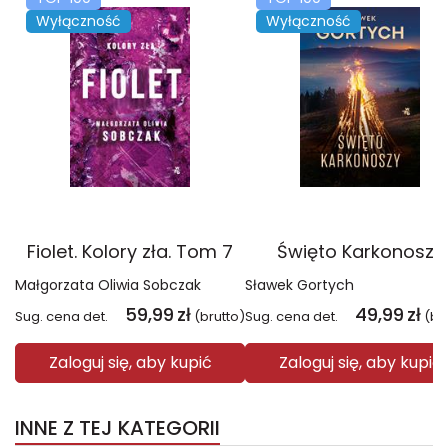
Wyłączność
Wyłączność
Fiolet. Kolory zła. Tom 7
Święto Karkonoszy
Małgorzata Oliwia Sobczak
Sławek Gortych
59,99
zł
49,99
zł
Sug. cena det.
(brutto)
Sug. cena det.
(br
Zaloguj się, aby kupić
Zaloguj się, aby kupić
INNE Z TEJ KATEGORII