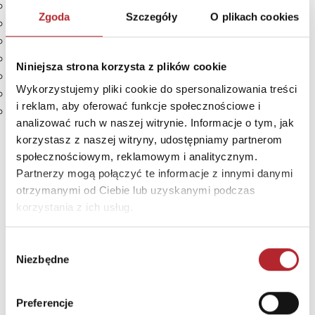
436 kart frakcji
Zgoda
Szczegóły
O plikach cookies
10 kart pomocy
4 znaczniki porażki
moneta pierwszego gracza
Niniejsza strona korzysta z plików cookie
plansza z licznikami siły i 4 znaczniki siły
Wykorzystujemy pliki cookie do spersonalizowania treści
plansza do gry
i reklam, aby oferować funkcje społecznościowe i
2 instrukcje
analizować ruch w naszej witrynie. Informacje o tym, jak
korzystasz z naszej witryny, udostępniamy partnerom
SZCZEGÓŁY
społecznościowym, reklamowym i analitycznym.
Partnerzy mogą połączyć te informacje z innymi danymi
Producent
Rebel
otrzymanymi od Ciebie lub uzyskanymi podczas
Kod EAN
5906954790729
korzystania z ich usług.
Sprzedaż od
2026-03-30
Wybór
Rodzaj
Zabawki
Niezbędne
zgody
Format
250x210x72 mm
Preferencje
Kraj produkcji
CN