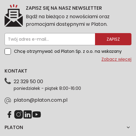
ZAPISZ SIĘ NA NASZ NEWSLETTER
Bądź na bieżąco z nowościami oraz
promocjami dostępnymi w Platon.
ZAPISZ
Chcę otrzymywać od Platon Sp. z o.o. na wskazany
przeze mnie adres e-mail informacje marketingowe
Zobacz więcej
dotyczące oferty platon.com.pl. Wszelkie informacje
KONTAKT
dotyczące danych osobowych znajdziesz w naszej
Polityce prywatności. Zgodę możesz wycofać w
22 329 50 00
każdym czasie. Wycofanie zgody nie wpłynie na
poniedziałek - piątek 8:00-16:00
zgodność z prawem przetwarzania dokonanego przed
jej wycofaniem.*
platon@platon.com.pl
PLATON