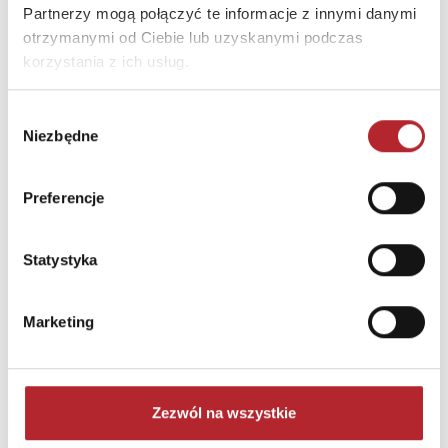
Partnerzy mogą połączyć te informacje z innymi danymi
otrzymanymi od Ciebie lub uzyskanymi podczas
korzystania z ich usług.
Wybór
Brak danych
Niezbędne
zgody
Preferencje
Statystyka
Marketing
NAJCZĘŚCIEJ KUPOWANE
zobacz więcej
Zezwól na wszystkie
TOP 100
TOP 100