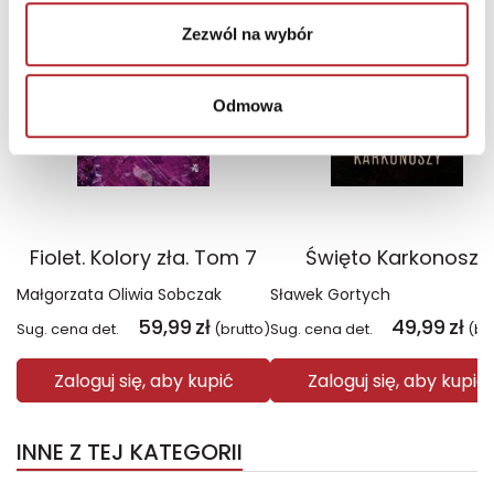
Wyłączność
Wyłączność
Zezwól na wybór
Odmowa
Fiolet. Kolory zła. Tom 7
Święto Karkonoszy
Małgorzata Oliwia Sobczak
Sławek Gortych
59,99
zł
49,99
zł
Sug. cena det.
(brutto)
Sug. cena det.
(br
Zaloguj się, aby kupić
Zaloguj się, aby kupić
INNE Z TEJ KATEGORII