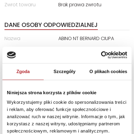
Zwrot towaru
Brak prawa zwrotu
DANE OSOBY ODPOWIEDZIALNEJ
Nazwa
ABINO NT BERNARD CIUPA
Ulica
ul. Łanowa 2B
Kod pocztowy
95-030
Miasto
Rzgów
Zgoda
Szczegóły
O plikach cookies
E-mail
abino@abino.com.pl
Niniejsza strona korzysta z plików cookie
INNI KLIENCI KUPOWALI
Wykorzystujemy pliki cookie do spersonalizowania treści
i reklam, aby oferować funkcje społecznościowe i
analizować ruch w naszej witrynie. Informacje o tym, jak
korzystasz z naszej witryny, udostępniamy partnerom
społecznościowym, reklamowym i analitycznym.