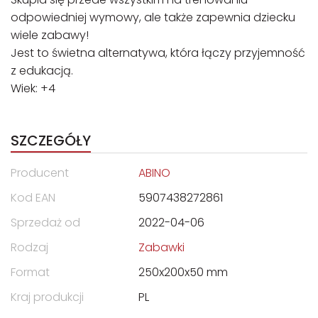
odpowiedniej wymowy, ale także zapewnia dziecku
wiele zabawy!
Jest to świetna alternatywa, która łączy przyjemność
z edukacją.
Wiek: +4
SZCZEGÓŁY
Producent
ABINO
Kod EAN
5907438272861
Sprzedaż od
2022-04-06
Rodzaj
Zabawki
Format
250x200x50 mm
Kraj produkcji
PL