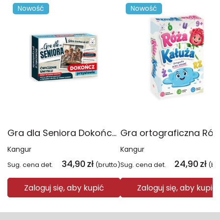
Nowość
Nowość
Gra dla Seniora Dokończ przysłowie
Kangur
Kangur
34,90
zł
24,90
zł
Sug. cena det.
(brutto)
Sug. cena det.
(br
Zaloguj się, aby kupić
Zaloguj się, aby kupić