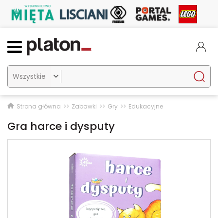

Strona główna
Zabawki
Gry
Edukacyjne
Gra harce i dysputy