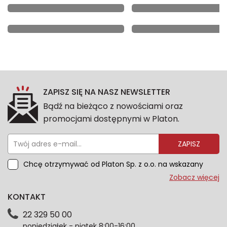
ZAPISZ SIĘ NA NASZ NEWSLETTER
Bądź na bieżąco z nowościami oraz
promocjami dostępnymi w Platon.
ZAPISZ
Chcę otrzymywać od Platon Sp. z o.o. na wskazany
przeze mnie adres e-mail informacje marketingowe
Zobacz więcej
dotyczące oferty platon.com.pl. Wszelkie informacje
KONTAKT
dotyczące danych osobowych znajdziesz w naszej
Polityce prywatności. Zgodę możesz wycofać w
22 329 50 00
każdym czasie. Wycofanie zgody nie wpłynie na
poniedziałek - piątek 8:00-16:00