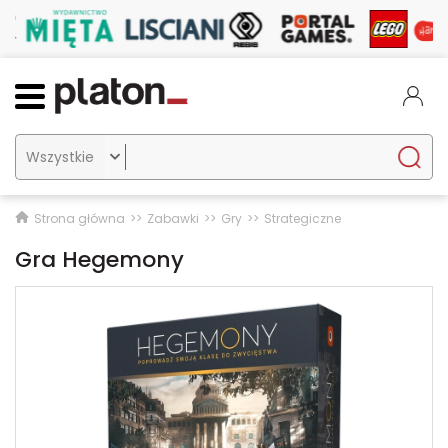

Strona główna
Zabawki
Gry
Strategiczne
Gra Hegemony