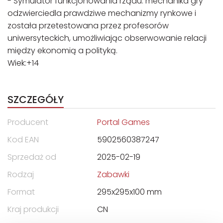
- Symulator funkcjonowania rządu: mechanika gry
odzwierciedla prawdziwe mechanizmy rynkowe i
została przetestowana przez profesorów
uniwersyteckich, umożliwiając obserwowanie relacji
między ekonomią a polityką.
Wiek:+14
SZCZEGÓŁY
Producent
Portal Games
Kod EAN
5902560387247
Sprzedaż od
2025-02-19
Rodzaj
Zabawki
Format
295x295x100 mm
Kraj produkcji
CN