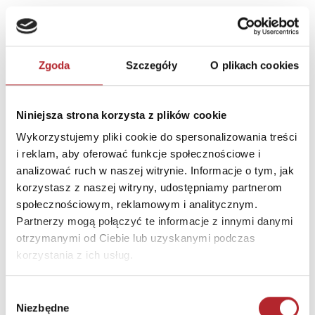
Zwrot towaru
Brak prawa zwrotu
DANE OSOBY ODPOWIEDZIALNEJ
Zgoda
Szczegóły
O plikach cookies
Nazwa
PORTAL GAMES SPÓŁKA Z
OGRANICZONĄ
Niniejsza strona korzysta z plików cookie
ODPOWIEDZIALNOŚCIĄ
Wykorzystujemy pliki cookie do spersonalizowania treści
Ulica
ul. Henryka Sienkiewicza 13
i reklam, aby oferować funkcje społecznościowe i
analizować ruch w naszej witrynie. Informacje o tym, jak
Kod pocztowy
44-190
korzystasz z naszej witryny, udostępniamy partnerom
Miasto
Knurów
społecznościowym, reklamowym i analitycznym.
Partnerzy mogą połączyć te informacje z innymi danymi
E-mail
portal@portalgames.pl
otrzymanymi od Ciebie lub uzyskanymi podczas
korzystania z ich usług.
INFORMACJE I OSTRZEŻENIA
Wybór
UWAGA! GRA DLA GRACZY OD 14 ROKU ŻYCIA
Niezbędne
zgody