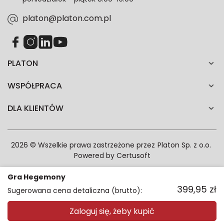
zgodność z prawem przetwarzania dokonanego przed
jej wycofaniem.*
platon@platon.com.pl
PLATON
WSPÓŁPRACA
DLA KLIENTÓW
2026 © Wszelkie prawa zastrzeżone przez
Platon Sp. z o.o.
Powered by
Certusoft
Gra Hegemony
399,95
zł
Sugerowana cena detaliczna (brutto):
Zaloguj się, żeby kupić