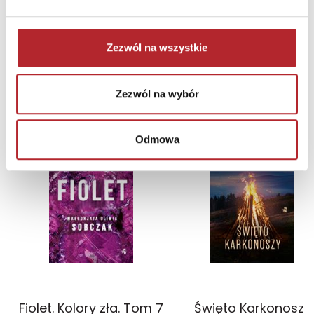
Zezwól na wszystkie
NAJCZĘŚCIEJ KUPOWANE
zobacz więcej
Zezwól na wybór
TOP 100
TOP 100
Odmowa
Wyłączność
Wyłączność
Fiolet. Kolory zła. Tom 7
Święto Karkonoszy