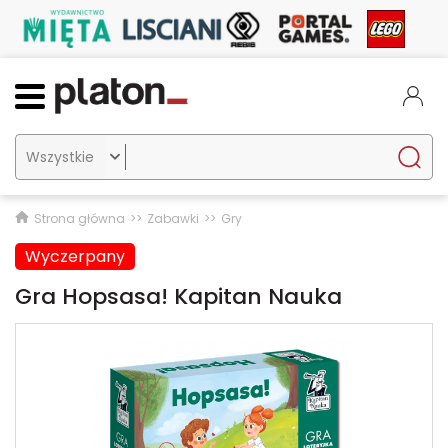

Strona główna
Zabawki
Gry
Wyczerpany
Gra Hopsasa! Kapitan Nauka