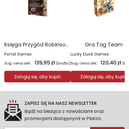
Księga Przygód Robinson Crusoe
Gra Tag Team
Portal Games
Lucky Duck Games
139,95
zł
120,40
zł
Sug. cena det.
(brutto)
Sug. cena det.
(br
Zaloguj się, aby kupić
Zaloguj się, aby kupić
ZAPISZ SIĘ NA NASZ NEWSLETTER
Bądź na bieżąco z nowościami oraz
promocjami dostępnymi w Platon.