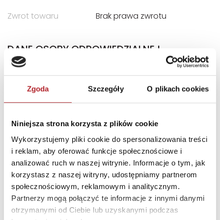
Zwrot towaru
Brak prawa zwrotu
DANE OSOBY ODPOWIEDZIALNEJ
Nazwa
EDGARD PUBLISHING SP.
Z.O.O.
Zgoda
Szczegóły
O plikach cookies
Ulica
ul. BELGIJSKA 11/6
Kod pocztowy
02-511
Niniejsza strona korzysta z plików cookie
Miasto
Warszawa
Wykorzystujemy pliki cookie do spersonalizowania treści
i reklam, aby oferować funkcje społecznościowe i
E-mail
wydawnictwo@edgard.pl
analizować ruch w naszej witrynie. Informacje o tym, jak
korzystasz z naszej witryny, udostępniamy partnerom
INFORMACJE I OSTRZEŻENIA
społecznościowym, reklamowym i analitycznym.
Partnerzy mogą połączyć te informacje z innymi danymi
Nieodpowiednie dla dzieci w wieku poniżej 3 lat.
otrzymanymi od Ciebie lub uzyskanymi podczas