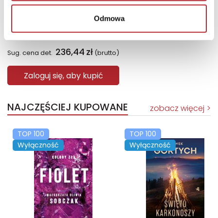
Odmowa
Gra Mölkky w skrzynce
Tactic Games
236,44
zł
Sug. cena det.
(brutto)
Zaloguj się, aby kupić
NAJCZĘŚCIEJ KUPOWANE
zobacz więcej
TOP 100
TOP 100
Wyłączność
Wyłączność