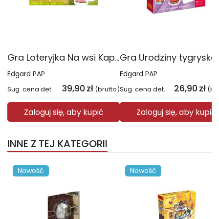
Gra Loteryjka Na wsi Kapitan Nauka
Edgard PAP
Edgard PAP
39,90
zł
26,90
zł
Sug. cena det.
(brutto)
Sug. cena det.
(br
Zaloguj się, aby kupić
Zaloguj się, aby kupić
INNE Z TEJ KATEGORII
Nowość
Nowość