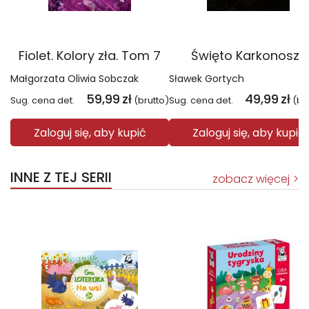
Fiolet. Kolory zła. Tom 7
Święto Karkonoszy
Małgorzata Oliwia Sobczak
Sławek Gortych
59,99
zł
49,99
zł
Sug. cena det.
(brutto)
Sug. cena det.
(br
Zaloguj się, aby kupić
Zaloguj się, aby kupić
INNE Z TEJ SERII
zobacz więcej