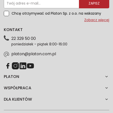
ZAPISZ
Chcę otrzymywać od Platon Sp. z o.o. na wskazany
przeze mnie adres e-mail informacje marketingowe
Zobacz więcej
dotyczące oferty platon.com.pl. Wszelkie informacje
KONTAKT
dotyczące danych osobowych znajdziesz w naszej
Polityce prywatności. Zgodę możesz wycofać w
22 329 50 00
każdym czasie. Wycofanie zgody nie wpłynie na
poniedziałek - piątek 8:00-16:00
zgodność z prawem przetwarzania dokonanego przed
jej wycofaniem.*
platon@platon.com.pl
PLATON
WSPÓŁPRACA
DLA KLIENTÓW