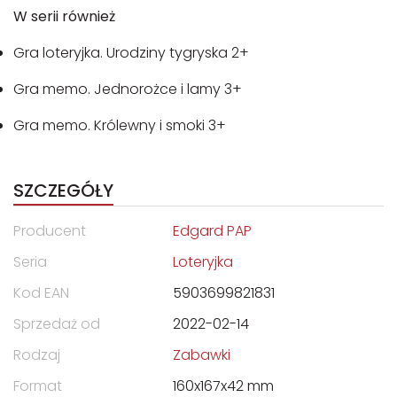
W serii również
Gra loteryjka. Urodziny tygryska 2+
Gra memo. Jednorożce i lamy 3+
Gra memo. Królewny i smoki 3+
SZCZEGÓŁY
Producent
Edgard PAP
Seria
Loteryjka
Kod EAN
5903699821831
Sprzedaż od
2022-02-14
Rodzaj
Zabawki
Format
160x167x42 mm