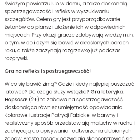
świeżym powietrzu lub w domu, a także doskonalą
spostrzegawczość i refleks w wyszukiwaniu
szczegółów. Celem gry jest przyporządkowanie
żetonów do plansz i ułożenie ich w odpowiednich
miejscach. Przy okazji gracze zdobywają wiedzę m.in.
o tym, w co i czym się bawić w określonych porach
roku, a także zaczynają rozgrzewkę już podczas
rozgrywki.
Gra na refleks i spostrzegawczość!
W co się bawić zimą? Gdzie i kiedy najlepiej puszczać
latawce? Do czego służy wstążka?
Gra loteryjka.
Hopsasa!
(2+) to zabawa na spostrzegawczość
doskonaląca również umiejętność opowiadania.
Kolorowe ilustracje Patrycji Fabickiej w barwny i
realistyczny sposób przedstawiają maluchy w ruchu i
zachęcają do opisywania i odtwarzania ulubionych
zabaw. Proste zasady pozwalają skoncentrować się