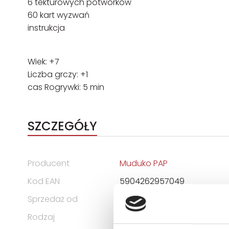
6 tekturowych potworków
60 kart wyzwań
instrukcja
Wiek: +7
Liczba grczy: +1
cas Rogrywki: 5 min
SZCZEGÓŁY
Producent
Muduko PAP
Kod EAN
5904262957049
Sprzedaż od
2025-09-30
Rodzaj
Zabawki