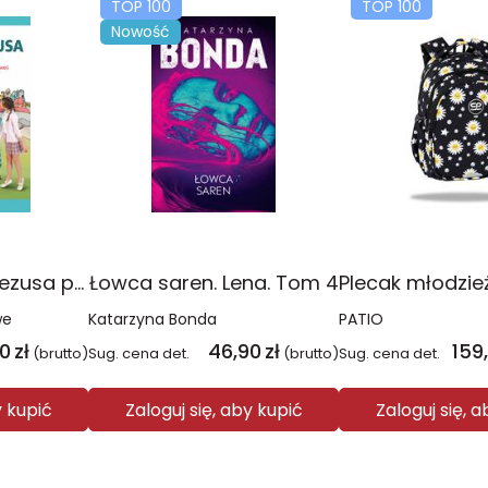
TOP 100
TOP 100
Nowość
Religia Poznaję Jezusa podręcznik dla klasy 3 szkoły podstawowej
Łowca saren. Lena. Tom 4
we
Katarzyna Bonda
PATIO
00
zł
46,90
zł
159
(brutto)
Sug. cena det.
(brutto)
Sug. cena det.
y kupić
Zaloguj się, aby kupić
Zaloguj się, 