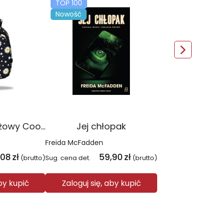
TOP 100
Nowość
Plecak młodzieżowy Coolpack Jerry Daisy Black
Jej chłopak
Freida McFadden
,08
zł
59,90
zł
(brutto)
Sug. cena det.
(brutto)
aby kupić
Zaloguj się, aby kupić