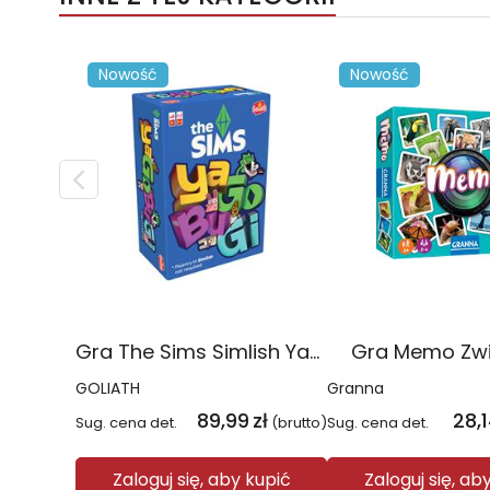
Nowość
Nowość
Gra The Sims Simlish YaGoBuGi
Gra Memo Zwi
GOLIATH
Granna
89,99
zł
28,
Sug. cena det.
(brutto)
Sug. cena det.
Zaloguj się, aby kupić
Zaloguj się, ab