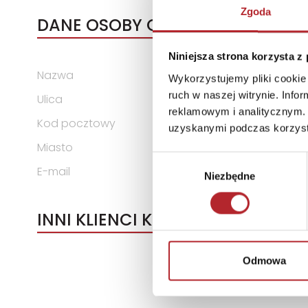
Zgoda
DANE OSOBY ODPOWIEDZIALNEJ
Niniejsza strona korzysta z
Nazwa
Fabryka Kart Trefl-Kraków Sp
Wykorzystujemy pliki cookie 
ruch w naszej witrynie. Inf
Ulica
Podłęże 650
reklamowym i analitycznym. 
Kod pocztowy
32-003
uzyskanymi podczas korzysta
Miasto
Podłęże
Wybór
E-mail
firma@trefl.krakow.pl
Niezbędne
zgody
INNI KLIENCI KUPOWALI
Odmowa