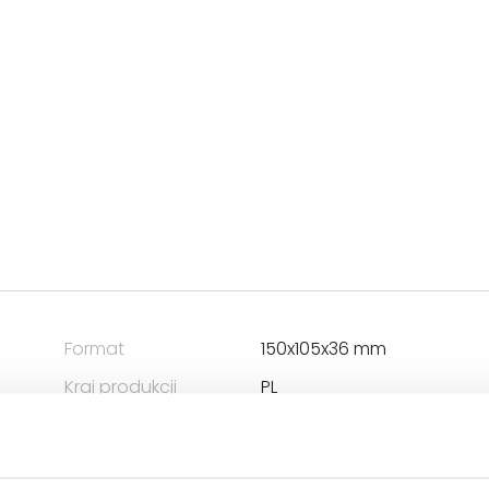
Format
150x105x36 mm
Kraj produkcji
PL
Zwrot towaru
Brak prawa zwrotu