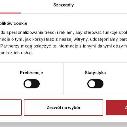
Szczegóły
 plików cookie
. z o.o.
do spersonalizowania treści i reklam, aby oferować funkcje sp
ormacje o tym, jak korzystasz z naszej witryny, udostępniamy p
Partnerzy mogą połączyć te informacje z innymi danymi otrzym
nia z ich usług.
Preferencje
Statystyka
Zezwól na wybór
Z