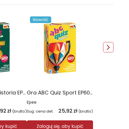
Nowość
Gra ABC Quiz Historia EP60713
Gra ABC Quiz Sport EP60713
Epee
,92
zł
25,92
zł
(brutto)
Sug. cena det.
(brutto)
aby kupić
Zaloguj się, aby kupić