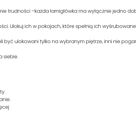
mie trudności –każda łamigłówka ma wyłącznie jedno do
i. Ulokuj ich w pokojach, które spełnią ich wyśrubowane
li być ulokowani tylko na wybranym piętrze, inni nie poga
 siebie.
ty.
anie.
ęcej