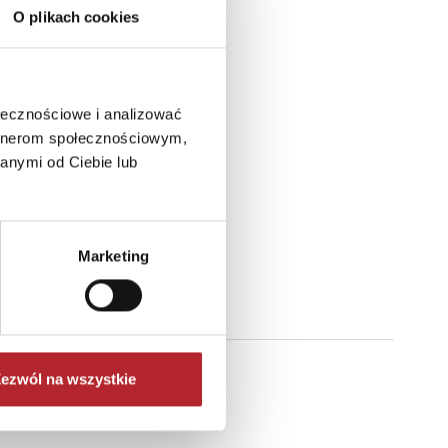
O plikach cookies
ołecznościowe i analizować
artnerom społecznościowym,
anymi od Ciebie lub
Marketing
ezwól na wszystkie