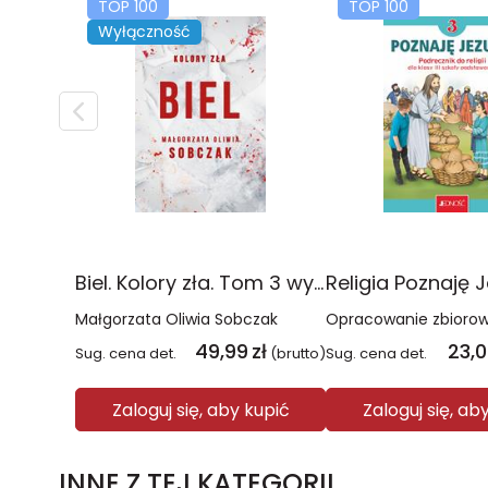
TOP 100
TOP 100
Wyłączność
Biel. Kolory zła. Tom 3 wyd. 2025
Małgorzata Oliwia Sobczak
Opracowanie zbioro
49,99
zł
23,
Sug. cena det.
(brutto)
Sug. cena det.
Zaloguj się, aby kupić
Zaloguj się, ab
INNE Z TEJ KATEGORII