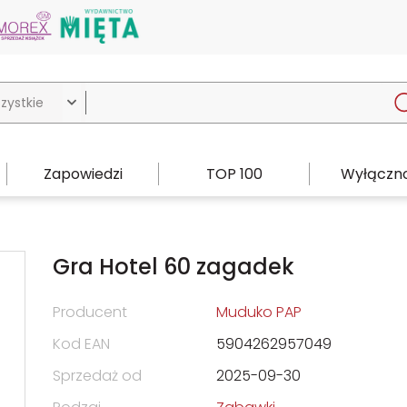

Zapowiedzi
TOP 100
Wyłączno
Gra Hotel 60 zagadek
Producent
Muduko PAP
Kod EAN
5904262957049
Sprzedaż od
2025-09-30