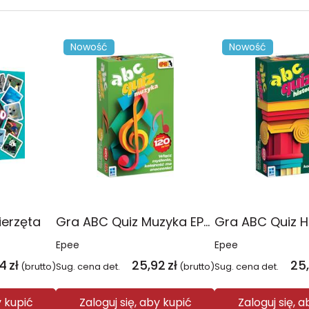
Nowość
Nowość
erzęta
Gra ABC Quiz Muzyka EP60713
Epee
Epee
14
zł
25,92
zł
25
(brutto)
Sug. cena det.
(brutto)
Sug. cena det.
y kupić
Zaloguj się, aby kupić
Zaloguj się, 