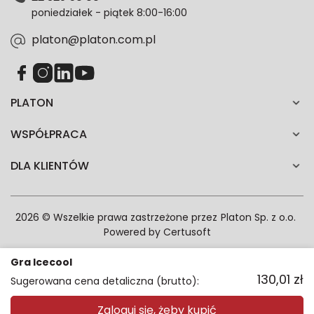
każdym czasie. Wycofanie zgody nie wpłynie na
poniedziałek - piątek 8:00-16:00
zgodność z prawem przetwarzania dokonanego przed
jej wycofaniem.*
platon@platon.com.pl
PLATON
WSPÓŁPRACA
DLA KLIENTÓW
2026 © Wszelkie prawa zastrzeżone przez
Platon Sp. z o.o.
Powered by
Certusoft
Gra Icecool
130,01
zł
Sugerowana cena detaliczna (brutto):
Zaloguj się, żeby kupić