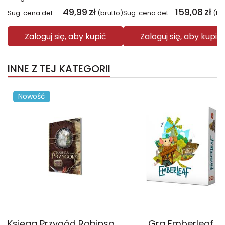
49,99
zł
159,08
zł
Sug. cena det.
(brutto)
Sug. cena det.
(br
Zaloguj się, aby kupić
Zaloguj się, aby kupić
INNE Z TEJ KATEGORII
Nowość
Księga Przygód Robinson Crusoe
Gra Emberleaf