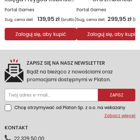
Portal Games
Portal Games
139,95
zł
299,95
zł
Sug. cena det.
(brutto)
Sug. cena det.
(br
Zaloguj się, aby kupić
Zaloguj się, aby kupić
ZAPISZ SIĘ NA NASZ NEWSLETTER
Bądź na bieżąco z nowościami oraz
promocjami dostępnymi w Platon.
ZAPISZ
Chcę otrzymywać od Platon Sp. z o.o. na wskazany
przeze mnie adres e-mail informacje marketingowe
Zobacz więcej
dotyczące oferty platon.com.pl. Wszelkie informacje
KONTAKT
dotyczące danych osobowych znajdziesz w naszej
Polityce prywatności. Zgodę możesz wycofać w
22 329 50 00