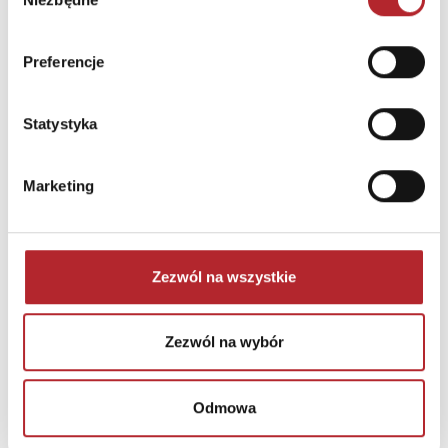
zgody
INNI KLIENCI KUPOWALI
Preferencje
Statystyka
Marketing
Zezwól na wszystkie
Brak danych
Zezwól na wybór
Odmowa