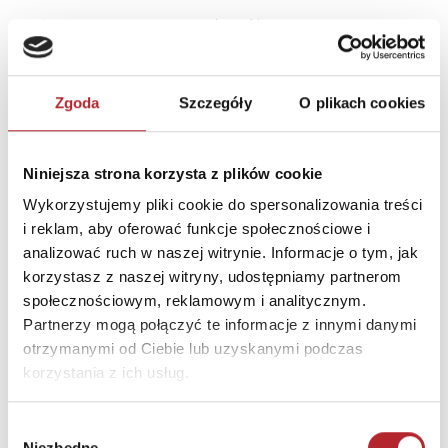
Rodzaj
Zabawki
Format
410x210x57 mm
Kraj produkcji
LV
Zgoda
Szczegóły
O plikach cookies
Zwrot towaru
Brak prawa zwrotu
Niniejsza strona korzysta z plików cookie
DANE OSOBY ODPOWIEDZIALNEJ
Wykorzystujemy pliki cookie do spersonalizowania treści
i reklam, aby oferować funkcje społecznościowe i
Nazwa
"GRANNA" SPÓŁKA Z
analizować ruch w naszej witrynie. Informacje o tym, jak
OGRANICZONĄ
korzystasz z naszej witryny, udostępniamy partnerom
ODPOWIEDZIALNOŚCIĄ
społecznościowym, reklamowym i analitycznym.
Partnerzy mogą połączyć te informacje z innymi danymi
Ulica
ul. Edwarda Jelinka 48
otrzymanymi od Ciebie lub uzyskanymi podczas
Kod pocztowy
01-646
korzystania z ich usług.
Miasto
Warszawa
Wybór
E-mail
bok@granna.pl
Niezbędne