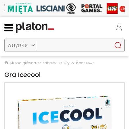

Strona główna
Zabawki
Gry
Planszowe
Gra Icecool