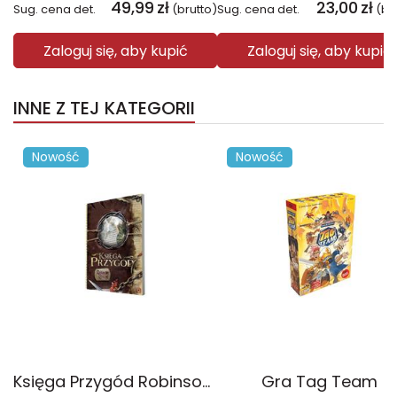
49,99
zł
23,00
zł
Sug. cena det.
(brutto)
Sug. cena det.
(br
Zaloguj się, aby kupić
Zaloguj się, aby kupić
INNE Z TEJ KATEGORII
Nowość
Nowość
Księga Przygód Robinson Crusoe
Gra Tag Team