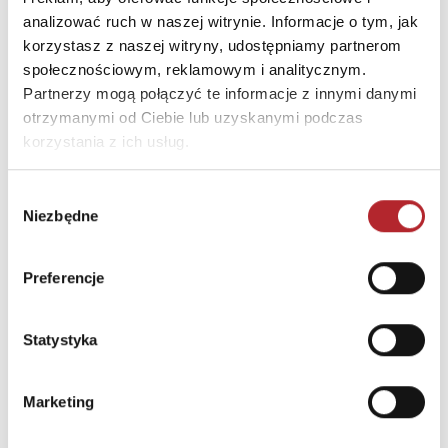
analizować ruch w naszej witrynie. Informacje o tym, jak
INNI KLIENCI KUPOWALI
korzystasz z naszej witryny, udostępniamy partnerom
społecznościowym, reklamowym i analitycznym.
Partnerzy mogą połączyć te informacje z innymi danymi
otrzymanymi od Ciebie lub uzyskanymi podczas
korzystania z ich usług.
Wybór
Niezbędne
zgody
Preferencje
Statystyka
Gra Mölkky w skrzynce
Tactic Games
Marketing
236,44
zł
Sug. cena det.
(brutto)