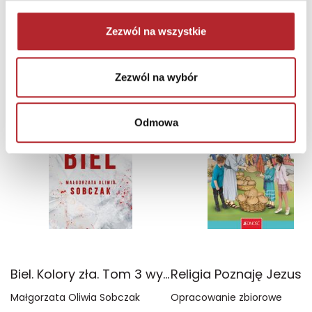
Zaloguj się, aby kupić
Zezwól na wszystkie
NAJCZĘŚCIEJ KUPOWANE
zobacz więcej
Zezwól na wybór
TOP 100
TOP 100
Wyłączność
Odmowa
Biel. Kolory zła. Tom 3 wyd. 2025
Małgorzata Oliwia Sobczak
Opracowanie zbiorowe