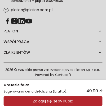
poniedziałek - piątek 8:00-16:00
zgodność z prawem przetwarzania dokonanego przed
jej wycofaniem.*
platon@platon.com.pl
PLATON
WSPÓŁPRACA
DLA KLIENTÓW
2026 © Wszelkie prawa zastrzeżone przez
Platon Sp. z o.o.
Powered by
Certusoft
Gra Idzie fala!
49,90
zł
Sugerowana cena detaliczna (brutto):
Zaloguj się, żeby kupić