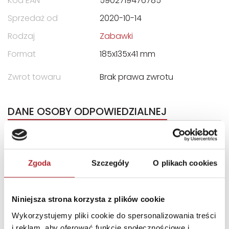
Kod EAN
5902719476785
Sprzedaż od
2020-10-14
Rodzaj
Zabawki
Format
185x135x41 mm
Zwrot towaru
Brak prawa zwrotu
DANE OSOBY ODPOWIEDZIALNEJ
Nazwa
WYDAWNICTWO NASZA
KSIĘGARNIA SP. Z O.O.
Zgoda
Szczegóły
O plikach cookies
Ulica
ul. Apteczna 6
Kod pocztowy
05-075
Niniejsza strona korzysta z plików cookie
Miasto
Warszawa-Wesoła
Wykorzystujemy pliki cookie do spersonalizowania treści
E-mail
gpsr@nk.com.pl
i reklam, aby oferować funkcje społecznościowe i