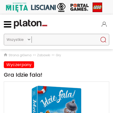

Strona główna
Zabawki
Gry
Wyczerpany
Gra Idzie fala!