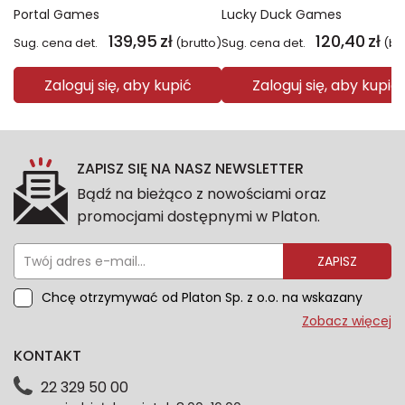
Portal Games
Lucky Duck Games
139,95
zł
120,40
zł
Sug. cena det.
(brutto)
Sug. cena det.
(br
Zaloguj się, aby kupić
Zaloguj się, aby kupić
ZAPISZ SIĘ NA NASZ NEWSLETTER
Bądź na bieżąco z nowościami oraz
promocjami dostępnymi w Platon.
ZAPISZ
Chcę otrzymywać od Platon Sp. z o.o. na wskazany
przeze mnie adres e-mail informacje marketingowe
Zobacz więcej
dotyczące oferty platon.com.pl. Wszelkie informacje
KONTAKT
dotyczące danych osobowych znajdziesz w naszej
Polityce prywatności. Zgodę możesz wycofać w
22 329 50 00
każdym czasie. Wycofanie zgody nie wpłynie na